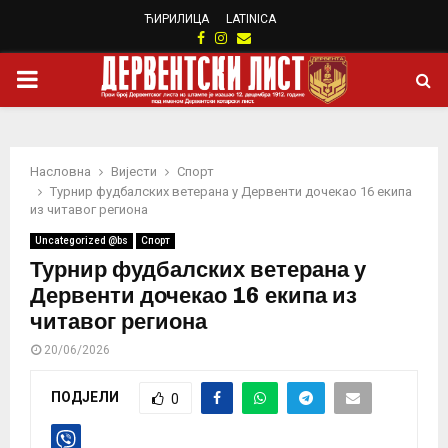
ЋИРИЛИЦА
LATINICA
Facebook
Instagram
Email
PRIMARY
MENU
Насловна
Вијести
Спорт
Турнир фудбалских ветерана у Дервенти дочекао 16 екипа
из читавог региона
Uncategorized @bs
Спорт
Турнир фудбалских ветерана у
Дервенти дочекао 16 екипа из
читавог региона
20/06/2026
ПОДЈЕЛИ
0