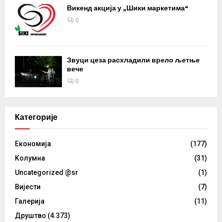
Викенд акција у „Шики маркетима“
0
Звуци цеза расхладили врело љетње
вече
0
Категорије
Eкономија
(177)
Kолумнa
(31)
Uncategorized @sr
(1)
Вијести
(7)
Галерија
(11)
Друштво
(4.373)