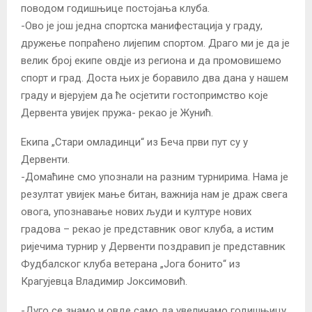
поводом годишњице постојања клуба.
-Ово је још једна спортска манифестација у граду,
дружење попраћено лијепим спортом. Драго ми је да је
велик број екипе овдје из региона и да промовишемо
спорт и град. Доста њих је боравило два дана у нашем
граду и вјерујем да ће осјетити гостопримство које
Дервента увијек пружа- рекао је Жунић.
Екипа „Стари омладинци“ из Беча први пут су у
Дервенти.
-Домаћине смо упознали на разним турнирима. Нама је
резултат увијек мање битан, важнија нам је драж свега
овога, упознавање нових људи и културе нових
градова – рекао је представник овог клуба, а истим
ријечима турнир у Дервенти поздравип је представник
Фудбалског клуба ветерана „Јога бонито“ из
Крагујевца Владимир Јоксимовић.
-Дуго се знамо и овде само да увеличамо годишњицу