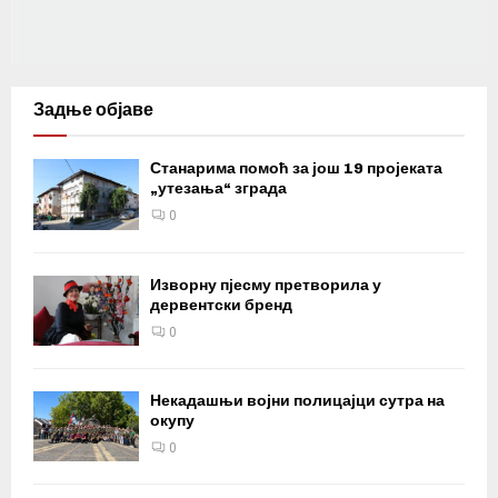
Задње објаве
Станарима помоћ за још 19 пројеката
„утезања“ зграда
0
Изворну пјесму претворила у
дервентски бренд
0
Некадашњи војни полицајци сутра на
окупу
0