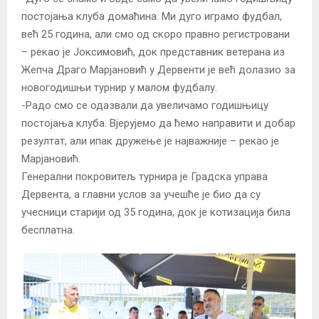
постојања клуба домаћина. Ми дуго играмо фудбал,
већ 25 година, али смо од скоро правно регистровани
– рекао је Јоксимовић, док представник ветерана из
Жепча Драго Марјановић у Дервенти је већ долазио за
новогодишњи турнир у малом фудбалу.
-Радо смо се одазвали да увеличамо годишњицу
постојања клуба. Вјерујемо да ћемо направити и добар
резултат, али ипак дружење је најважније – рекао је
Марјановић.
Генерални покровитељ турнира је Градска управа
Дервента, а главни услов за учешће је био да су
учесници старији од 35 година, док је котизација била
бесплатна.