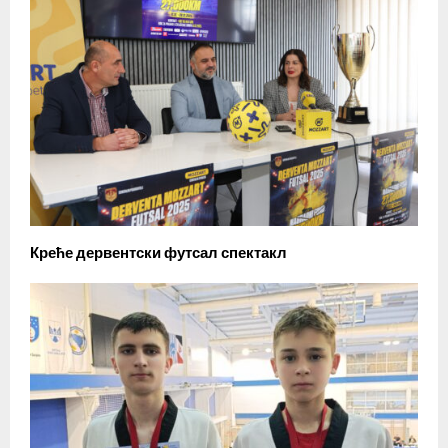
Креће дервентски футсал спектакл