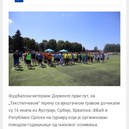
Фудбалски ветерани Дервенте први пут, на
„Текстилчевом“ терену са вјештачком травом дочекали
су 16 екипа из Аустрије, Србије, Хрватске, ФБиХ и
Републике Српске на турниру који је организован
поводом годишњице од њиховог оснивања.