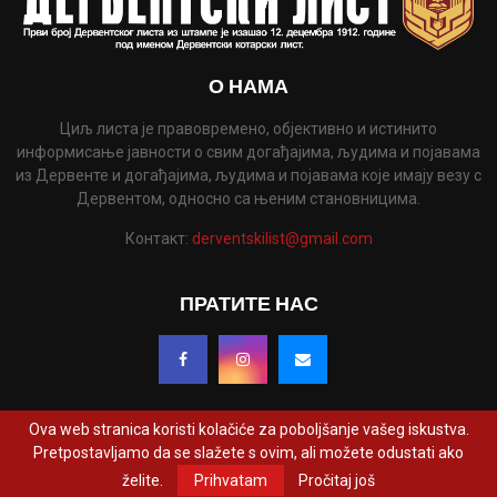
О НАМА
Циљ листа је правовремено, објективно и истинито
информисање јавности о свим догађајима, људима и појавама
из Дервенте и догађајима, људима и појавама које имају везу с
Дервентом, односно са њеним становницима.
Контакт:
derventskilist@gmail.com
ПРАТИТЕ НАС
Ova web stranica koristi kolačiće za poboljšanje vašeg iskustva.
Pretpostavljamo da se slažete s ovim, ali možete odustati ako
@2022 - www.derventskilist.net. Сва права задржана. Дизајнирао и развио
želite.
Prihvatam
Pročitaj još
ProCreative Studio