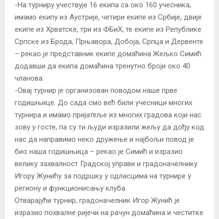
-На турниру учествује 16 екипа са око 160 учесника,
имамо екипу из Аустрије, четири екипе из Србије, двије
екипе из Хрватске, три из ФБиХ, те екипе из Републике
Српске из Брода, Прњавора, Добоја, Српца и Дервенте
– рекао је представник екипе домаћина Жељко Симић
додавши да екипа домаћина тренутно броји око 40
чланова.
-Овај турнир је организован поводом наше прве
годишњице. До сада смо већ били учесници многих
турнира и имамо пријатеље из многих градова који нас
зову у госте, па су ти људи изразили жељу да дођу код
нас да направимо неко дружење и најбољи повод је
био наша годишњица – рекао је Симић и изразио
велику захвалност Градској управи и градоначелнику
Игору Жунићу за подршку у одласцима на турнире у
региону и функционисању клуба.
Отварајући турнир, градоначелник Игор Жунић је
изразио похвалне ријечи на рачун домаћина и честитке