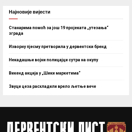
Најновије вијести
Станарима помоћ за још 19 пројеката „утезања“
зграда
Изворну пјесму претворила у дервентски бренд
Некадашњи војни полицајци сутра на окупу
Викенд акција у „Шики маркетима“
Звуци цеза расхладили врело љетње вече