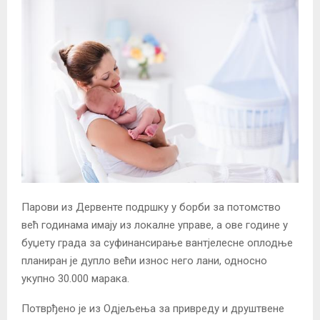
Парови из Дервенте подршку у борби за потомство
већ годинама имају из локалне управе, а ове године у
буџету града за суфинансирање вантјелесне оплодње
планиран је дупло већи износ него лани, односно
укупно 30.000 марака.
Потврђено је из Одјељења за привреду и друштвене