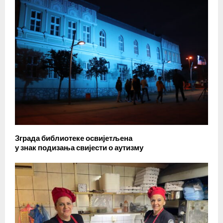
Зграда библиотеке освијетљена
у знак подизања свијести о аутизму