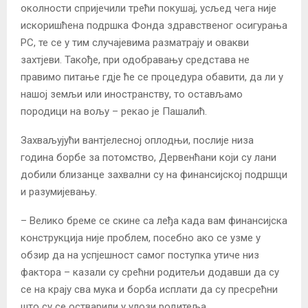
околности спријечили трећи покушај, усљед чега није
искоришћена подршка Фонда здравственог осигурања
РС, те се у тим случајевима разматрају и овакви
захтјеви. Такође, при одобравању средстава не
правимо питање гдје ће се процедура обавити, да ли у
нашој земљи или иностранству, то остављамо
породици на вољу – рекао је Пашалић.
Захваљујући вантјелесној оплодњи, послије низа
година борбе за потомство, Дервенћани који су лани
добили близанце захвални су на финансијској подршци
и разумијевању.
– Велико бреме се скине са леђа када вам финансијска
конструкција није проблем, посебно ако се узме у
обзир да на успјешност самог поступка утиче низ
фактора – казали су срећни родитељи додавши да су
се на крају сва мука и борба исплати да су пресрећни
што су се остварили у улози родитеља.