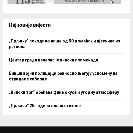
Најновије вијести
„Прљачу“ походило више од 50 домаћих и пјесника из
региона
Центар града вечерас је винска променада
Бивши војни полицајци ревносно његују успомену на
страдале саборце
„Вински трг“ обећава фине окусе и угодну атмосферу
„Прљача“ 25 година слави стихове