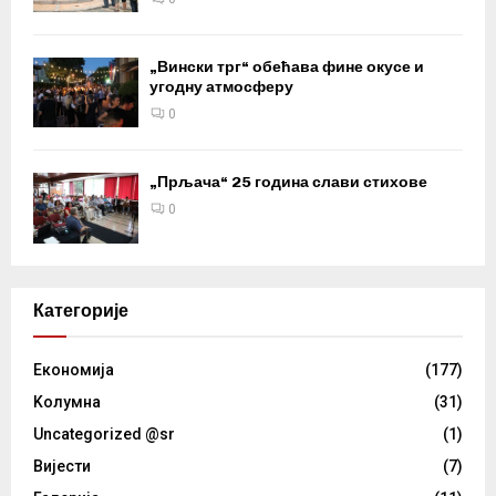
„Вински трг“ обећава фине окусе и
угодну атмосферу
0
„Прљача“ 25 година слави стихове
0
Категорије
Eкономија
(177)
Kолумнa
(31)
Uncategorized @sr
(1)
Вијести
(7)