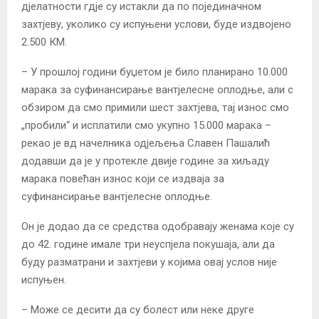
дјелатности гдје су истакли да по појединачном
захтјеву, уколико су испуњени услови, буде издвојено
2.500 КМ.
– У прошлој години буџетом је било планирано 10.000
марака за суфинансирање вантјелесне оплодње, али с
обзиром да смо примили шест захтјева, тај износ смо
„пробили“ и исплатили смо укупно 15.000 марака –
рекао је вд начелника одјељења Славен Пашалић
додавши да је у протекле двије године за хиљаду
марака повећан износ који се издваја за
суфинансирање вантјелесне оплодње.
Он је додао да се средства одобравају женама које су
до 42. године имале три неуспјела покушаја, али да
буду разматрани и захтјеви у којима овај услов није
испуњен.
– Може се десити да су болест или неке друге