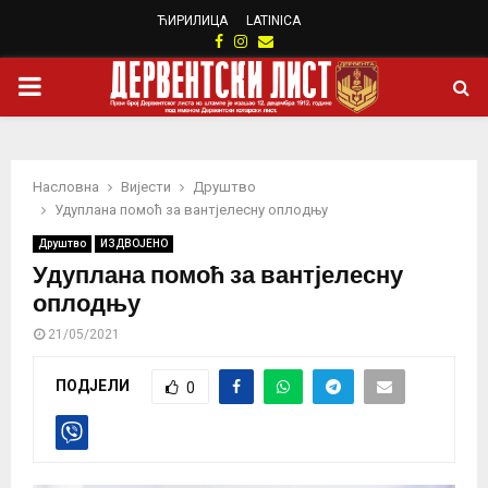
ЋИРИЛИЦА
LATINICA
Facebook
Instagram
Email
PRIMARY
MENU
Насловна
Вијести
Друштво
Удуплана помоћ за вантјелесну оплодњу
Друштво
ИЗДВОЈЕНО
Удуплана помоћ за вантјелесну
оплодњу
21/05/2021
ПОДЈЕЛИ
0