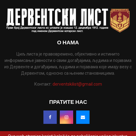
О НАМА
Циљ листа је правовремено, објективно и истинито
информисање јавности о свим догађајима, људима и појавама
из Дервенте и догађајима, људима и појавама које имају везу с
Дервентом, односно са њеним становницима.
Контакт:
derventskilist@gmail.com
ПРАТИТЕ НАС