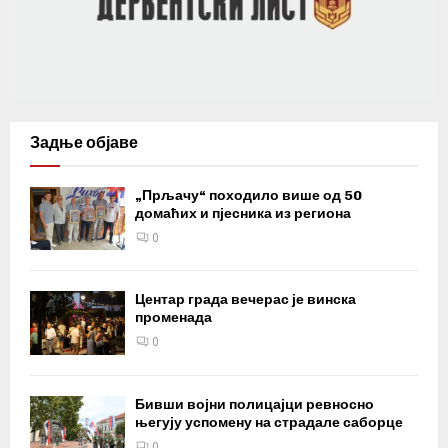
Задње објаве
„Прљачу“ походило више од 50
домаћих и пјесника из региона
0
Центар града вечерас је винска
променада
0
Бивши војни полицајци ревносно
његују успомену на страдале саборце
0