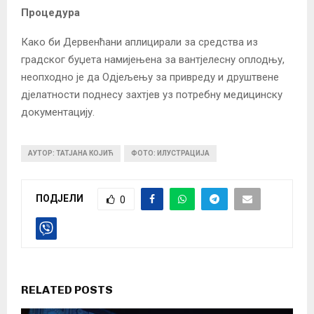
Процедура
Како би Дервенћани аплицирали за средства из
градског буџета намијењена за вантјелесну оплодњу,
неопходно је да Одјељењу за привреду и друштвене
дјелатности поднесу захтјев уз потребну медицинску
документацију.
АУТОР: ТАТЈАНА КОЈИЋ
ФОТО: ИЛУСТРАЦИЈА
ПОДЈЕЛИ
0
RELATED POSTS