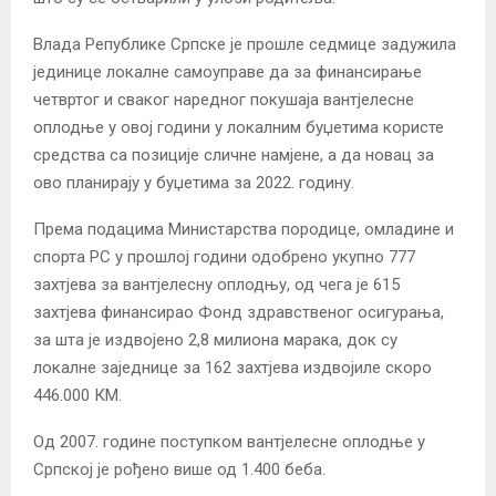
Влада Републике Српске је прошле седмице задужила
јединице локалне самоуправе да за финансирање
четвртог и сваког наредног покушаја вантјелесне
оплодње у овој години у локалним буџетима користе
средства са позиције сличне намјене, а да новац за
ово планирају у буџетима за 2022. годину.
Према подацима Министарства породице, омладине и
спорта РС у прошлој години одобрено укупно 777
захтјева за вантјелесну оплодњу, од чега је 615
захтјева финансирао Фонд здравственог осигурања,
за шта је издвојено 2,8 милиона марака, док су
локалне заједнице за 162 захтјева издвојиле скоро
446.000 КМ.
Од 2007. године поступком вантјелесне оплодње у
Српској је рођено више од 1.400 беба.