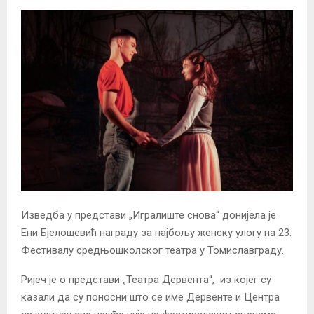
Изведба у представи „Игралиште снова“ донијела је
Ени Бјелошевић награду за најбољу женску улогу на 23.
Фестивалу средњошколског театра у Томиславграду.
Ријеч је о представи „Театра Дервента“, из којег су
казали да су поносни што се име Дервенте и Центра