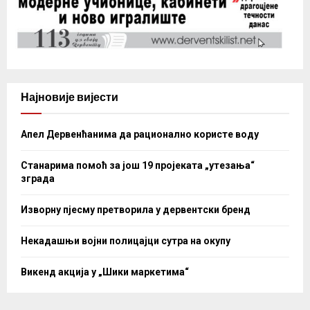
Најновије вијести
Апел Дервенћанима да рационално користе воду
Станарима помоћ за још 19 пројеката „утезања“
зграда
Изворну пјесму претворила у дервентски бренд
Некадашњи војни полицајци сутра на окупу
Викенд акција у „Шики маркетима“