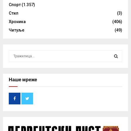
Спорт
(1.357)
Стил
(3)
Хроника
(406)
Читуље
(49)
S
e
a
S
r
c
Наше мреже
E
h
f
A
o
r
R
:
C
H