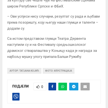
за културу све чешће чује на фестивалским сценама
широм Републике Српске и ФБиХ.
– Ови успјеси нису случајни, резултат су рада и љубави
према позоришту, коју његују наши глумци и таленти –
додали су.
Са истом представом глумци Театра Дервента
наступили су и на Фестивалу средњошколског
драмског стваралаштва у Коњицу када је награда за
најбољу мушку улогу припала Балши Ружићу.
АУТОР: ТАТЈАНА КОЈИЋ
ФОТО: ИЛУСТРАЦИЈА
ПОДЈЕЛИ
0