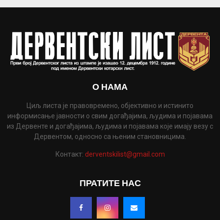
О НАМА
Циљ листа је правовремено, објективно и истинито
информисање јавности о свим догађајима, људима и појавама
из Дервенте и догађајима, људима и појавама које имају везу с
Дервентом, односно са њеним становницима.
Контакт:
derventskilist@gmail.com
ПРАТИТЕ НАС