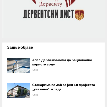
Задње објаве
Апел Дервенћанима да рационално
користе воду
0
Станарима помоћ за још 19 пројеката
„утезања“ зграда
0