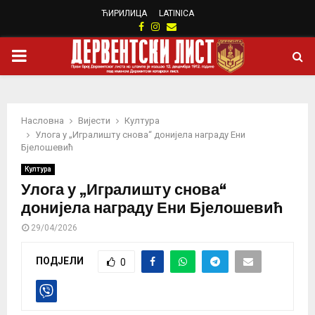
ЋИРИЛИЦА
LATINICA
Facebook
Instagram
Email
PRIMARY
MENU
Насловна
Вијести
Култура
Улога у „Игралишту снова“ донијела награду Ени
Бјелошевић
Култура
Улога у „Игралишту снова“
донијела награду Ени Бјелошевић
29/04/2026
ПОДЈЕЛИ
0