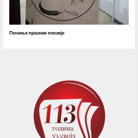
Почиње празник поезије