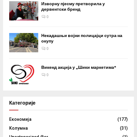
Изворну пјесму претворила у
дервентски бренд
0
Некадашњи војни полицајци сутра на
окупу
0
Викенд акција у „Шики маркетима“
0
Категорије
Eкономија
(177)
Kолумнa
(31)
Uncategorized @sr
(1)