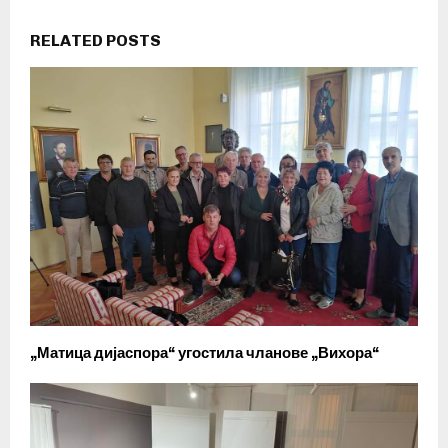
RELATED POSTS
„Матица дијаспора“ угостила чланове „Вихора“