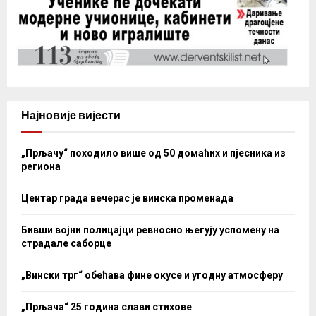
Најновије вијести
„Прљачу“ походило више од 50 домаћих и пјесника из
региона
Центар града вечерас је винска променада
Бивши војни полицајци ревносно његују успомену на
страдале саборце
„Вински трг“ обећава фине окусе и угодну атмосферу
„Прљача“ 25 година слави стихове