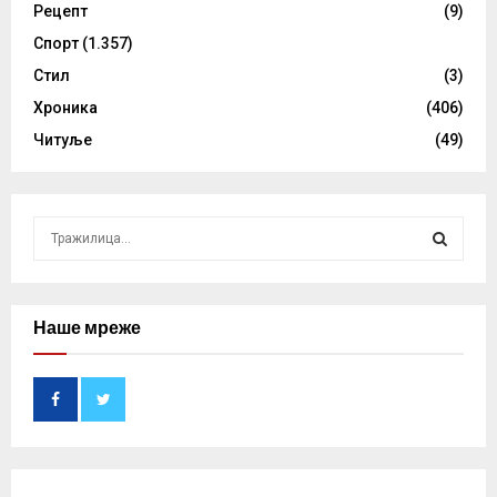
Рецепт
(9)
Спорт
(1.357)
Стил
(3)
Хроника
(406)
Читуље
(49)
S
e
a
S
r
c
Наше мреже
E
h
f
A
o
r
R
:
C