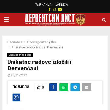
ЋИРИЛИЦА
LATINICA
Facebook
Instagram
Email
PRIMARY
MENU
Насловна
Uncategorized @bs
Unikatne radove izložili i Dervenćani
Uncategorized @bs
Unikatne radove izložili i
Dervenćani
25/11/2022
ПОДЈЕЛИ
0