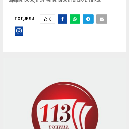
Bijeljine, Doboja, Dervente, Broda i Brčko Distrikta.
ПОДЈЕЛИ
0