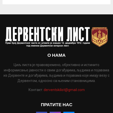
О НАМА
Циљ листа је правовремено, објективно и истинито
информисање јавности о свим догађајима, људима и појавама
из Дервенте и догађајима, људима и појавама које имају везу с
Дервентом, односно са њеним становницима.
Контакт:
derventskilist@gmail.com
ПРАТИТЕ НАС