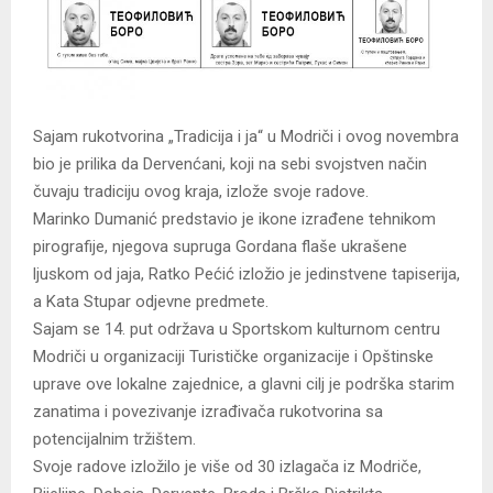
Sajam rukotvorina „Tradicija i ja“ u Modriči i ovog novembra
bio je prilika da Dervenćani, koji na sebi svojstven način
čuvaju tradiciju ovog kraja, izlože svoje radove.
Marinko Dumanić predstavio je ikone izrađene tehnikom
pirografije, njegova supruga Gordana flaše ukrašene
ljuskom od jaja, Ratko Pećić izložio je jedinstvene tapiserija,
a Kata Stupar odjevne predmete.
Sajam se 14. put održava u Sportskom kulturnom centru
Modriči u organizaciji Turističke organizacije i Opštinske
uprave ove lokalne zajednice, a glavni cilj je podrška starim
zanatima i povezivanje izrađivača rukotvorina sa
potencijalnim tržištem.
Svoje radove izložilo je više od 30 izlagača iz Modriče,