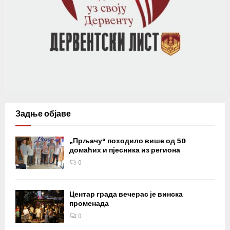
Задње објаве
„Прљачу“ походило више од 50
домаћих и пјесника из региона
0
Центар града вечерас је винска
променада
0