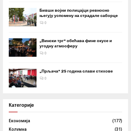
Бивши војни полицајци ревносно
његују успомену на страдале саборце
0
„Вински трг“ обећава фине окусе и
угодну атмосферу
0
„Прљача“ 25 година слави стихове
0
Категорије
Eкономија
(177)
Kолумнa
(31)