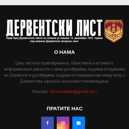
О НАМА
Циљ листа је правовремено, објективно и истинито
информисање јавности о свим догађајима, људима и појавама
из Дервенте и догађајима, људима и појавама које имају везу с
Дервентом, односно са њеним становницима.
Контакт:
derventskilist@gmail.com
ПРАТИТЕ НАС