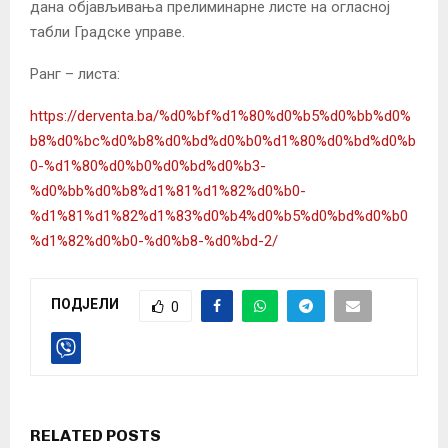
дана објављивања прелиминарне листе на огласној
табли Градске управе.
Ранг – листа:
https://derventa.ba/%d0%bf%d1%80%d0%b5%d0%bb%d0%
b8%d0%bc%d0%b8%d0%bd%d0%b0%d1%80%d0%bd%d0%b
0-%d1%80%d0%b0%d0%bd%d0%b3-
%d0%bb%d0%b8%d1%81%d1%82%d0%b0-
%d1%81%d1%82%d1%83%d0%b4%d0%b5%d0%bd%d0%b0
%d1%82%d0%b0-%d0%b8-%d0%bd-2/
ПОДЈЕЛИ
0
RELATED POSTS