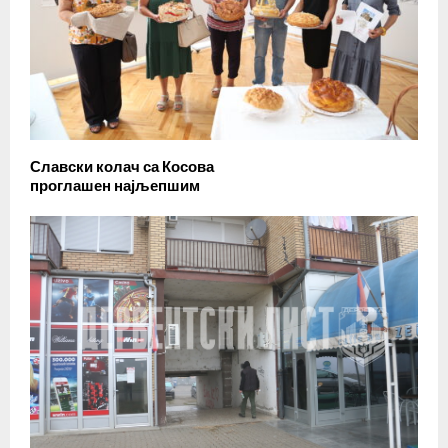
Славски колач са Косова
проглашен најљепшим