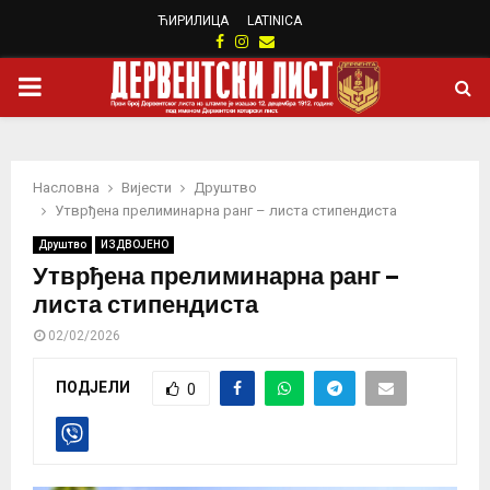
ЋИРИЛИЦА
LATINICA
Facebook
Instagram
Email
PRIMARY
MENU
Насловна
Вијести
Друштво
Утврђена прелиминарна ранг – листа стипендиста
Друштво
ИЗДВОЈЕНО
Утврђена прелиминарна ранг –
листа стипендиста
02/02/2026
ПОДЈЕЛИ
0