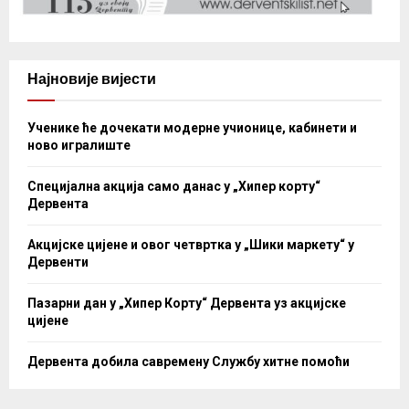
Најновије вијести
Ученике ће дочекати модерне учионице, кабинети и
ново игралиште
Специјална акција само данас у „Хипер корту“
Дервента
Акцијске цијене и овог четвртка у „Шики маркету“ у
Дервенти
Пазарни дан у „Хипер Корту“ Дервента уз акцијске
цијене
Дервента добила савремену Службу хитне помоћи