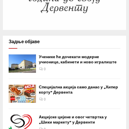
Задње објаве
Ученике ће дочекати модерне
учионице, кабинети и ново игралиште
0
Специјална акција само данас у „Хипер
корту“ Дервента
0
Акцијске цијене и овог четвртка у
„Шики маркету“ у Дервенти