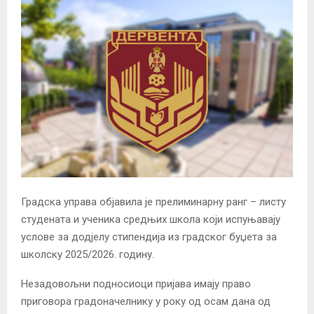
Градска управа објавила је прелиминарну ранг – листу
студената и ученика средњих школа који испуњавају
услове за додјелу стипендија из градског буџета за
школску 2025/2026. годину.
Незадовољни подносиоци пријава имају право
приговора градоначелнику у року од осам дана од