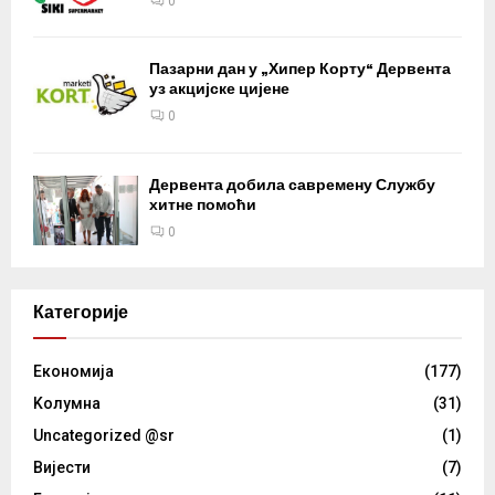
0
Пазарни дан у „Хипер Корту“ Дервента
уз акцијске цијене
0
Дервента добила савремену Службу
хитне помоћи
0
Категорије
Eкономија
(177)
Kолумнa
(31)
Uncategorized @sr
(1)
Вијести
(7)