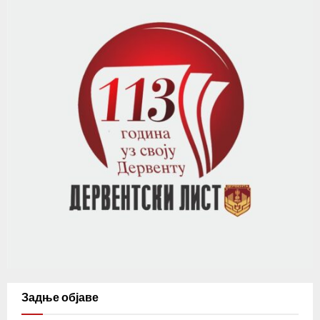
Задње објаве