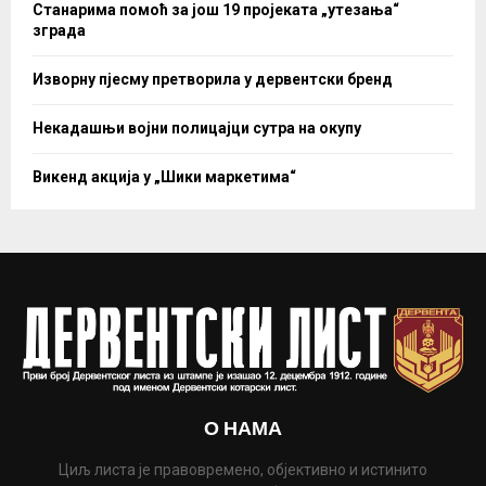
Станарима помоћ за још 19 пројеката „утезања“
зграда
Изворну пјесму претворила у дервентски бренд
Некадашњи војни полицајци сутра на окупу
Викенд акција у „Шики маркетима“
О НАМА
Циљ листа је правовремено, објективно и истинито