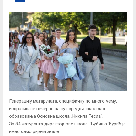
Генерацију матаруната, специфичну по много чему,
испратила је вечерас на пут средњошколског
образовања Основна школа „Никила Тесла“.
За 84 матуранта директор ове школе Љубиша Ђурић је
имао само ријечи хвале.