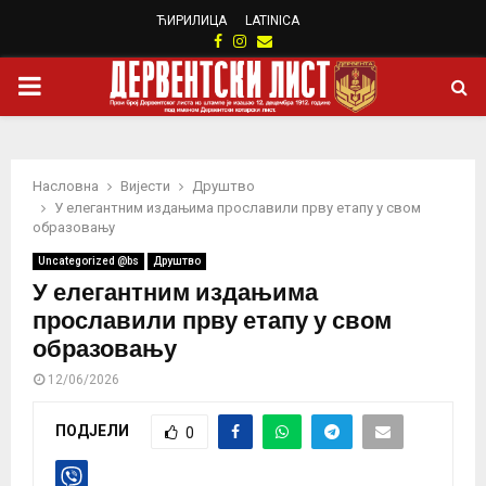
ЋИРИЛИЦА
LATINICA
Facebook
Instagram
Email
PRIMARY
MENU
Насловна
Вијести
Друштво
У елегантним издањима прославили прву етапу у свом
образовању
Uncategorized @bs
Друштво
У елегантним издањима
прославили прву етапу у свом
образовању
12/06/2026
ПОДЈЕЛИ
0