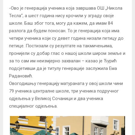
-Ово је генерација ученика која завршава ОШ „Никола
Тесла“, а шест година нису крочили у зграду своје
школе. Баш због тога, могу да кажем, да имам 84
разлога да будем поносан. То је генерација која има
четири ученика који су девет година низали петицу до
петице. Постизали су резултате на такмичењима,
пронијели су добар глас о нашој школи широм земље и
за то сам им неизмјерно захвалан – казао је Ђурић
подсјетивши да је титулу генерације заслужила Ема
Радановић.
Овогодишњу генерацију матураната у овој школи чини
79 ученика централне школе, три ученика подручног
одјељења у Великој Сочаници и два ученика
специјалног одјељења.