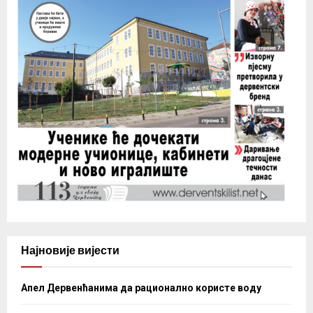
Најновије вијести
Апел Дервенћанима да рационално користе воду