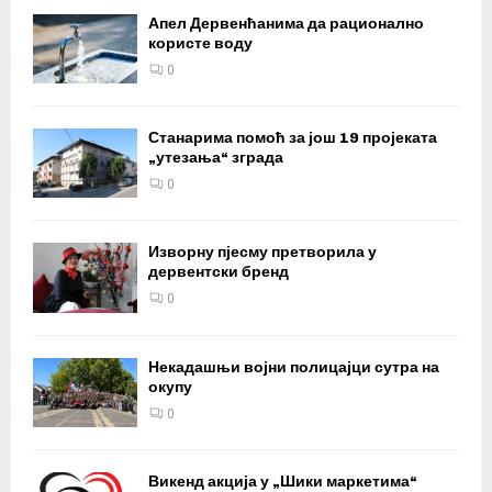
Апел Дервенћанима да рационално
користе воду
0
Станарима помоћ за још 19 пројеката
„утезања“ зграда
0
Изворну пјесму претворила у
дервентски бренд
0
Некадашњи војни полицајци сутра на
окупу
0
Викенд акција у „Шики маркетима“