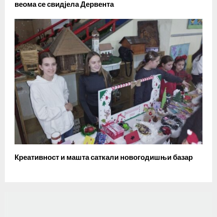
веома се свидјела Дервента
Креативност и машта саткали новогодишњи базар