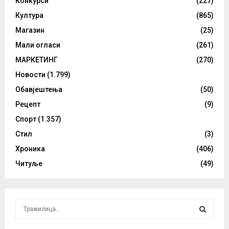
Конкурси
(227)
Култура
(865)
Магазин
(25)
Мали огласи
(261)
МАРКЕТИНГ
(270)
Новости
(1.799)
Обавјештења
(50)
Рецепт
(9)
Спорт
(1.357)
Стил
(3)
Хроника
(406)
Читуље
(49)
S
e
a