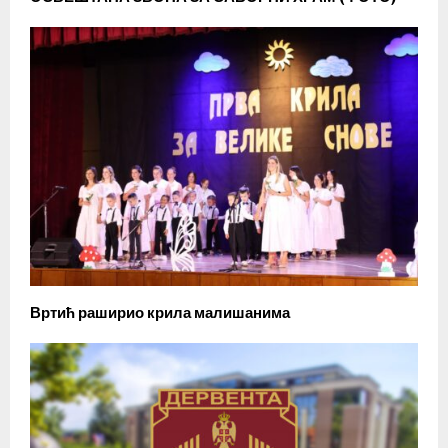
Вртић раширио крила малишанима