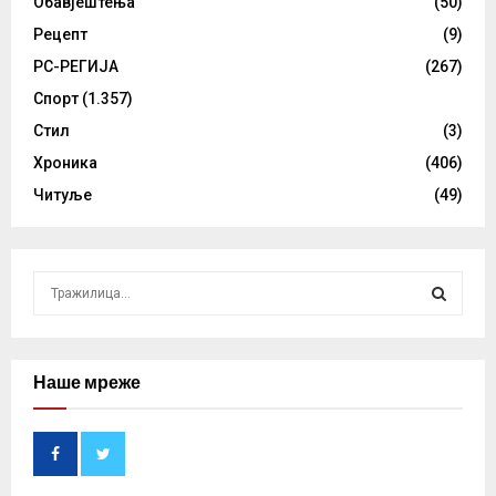
Обавјештења
(50)
Рецепт
(9)
РС-РЕГИЈА
(267)
Спорт
(1.357)
Стил
(3)
Хроника
(406)
Читуље
(49)
S
e
a
S
r
c
Наше мреже
E
h
f
A
o
r
R
: