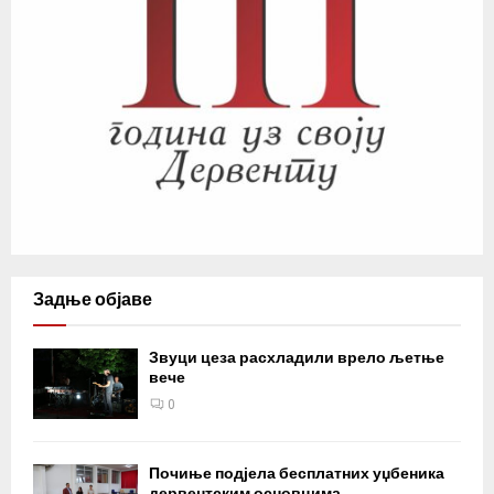
Задње објаве
Звуци цеза расхладили врело љетње
вече
0
Почиње подјела бесплатних уџбеника
дервентским основцима