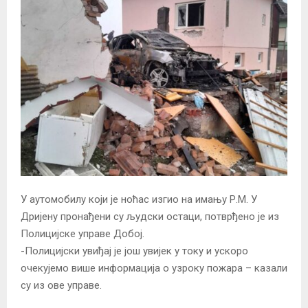
У аутомобилу који је ноћас изгио на имању Р.М. У
Дријену пронађени су људски остаци, потврђено је из
Полицијске управе Добој.
-Полицијски увиђај је још увијек у току и ускоро
очекујемо више информација о узроку пожара – казали
су из ове управе.