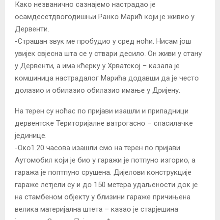
Како незванично сазнајемо настрадао је
осамдесетдвогодишњи Ранко Марић који је живио у
Дервенти.
-Страшан звук ме пробудио у сред ноћи. Нисам још
увијек свјесна шта се у ствари десило. Он живи у стану
у Дервенти, а има кћерку у Хрватској – казала је
комшиница настрадалог Марића додавши да је често
долазио и обилазио обилазио имање у Дријену.
На терен су ноћас по пријави изашли и припадници
дервентске Територијалне ватрогасно – спасилачке
јединице.
-Око1.20 часова изашли смо на терен по пријави.
Аутомобил који је био у гаражи је потпуно изгорио, а
гаража је поптпуно срушена. Дијелови конструкције
гараже летјели су и до 150 метера удаљености док је
на стамбеном објекту у близини гараже причињена
велика материјална штета – казао је старјешина