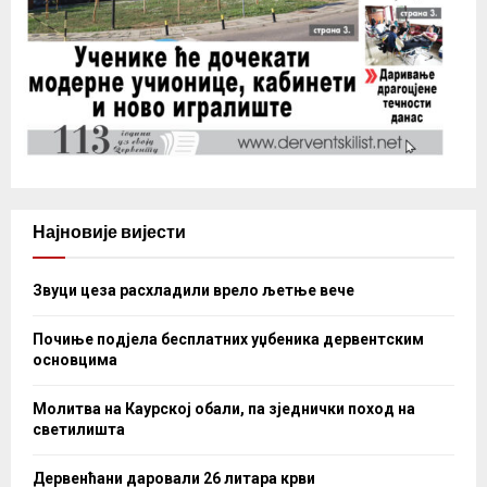
Најновије вијести
Звуци цеза расхладили врело љетње вече
Почиње подјела бесплатних уџбеника дервентским
основцима
Молитва на Каурској обали, па зједнички поход на
светилишта
Дервенћани даровали 26 литара крви