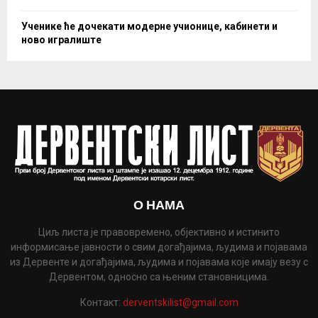
Ученике ће дочекати модерне учионице, кабинети и
ново игралиште
О НАМА
Циљ листа је правовремено, објективно и истинито
информисање јавности о свим догађајима, људима и појавама
из Дервенте и догађајима, људима и појавама које имају везу с
Дервентом, односно са њеним становницима.
Контакт:
derventskilist@gmail.com