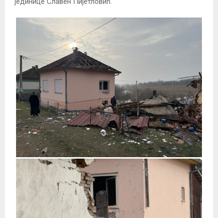
јединице Славен Пијетловић.