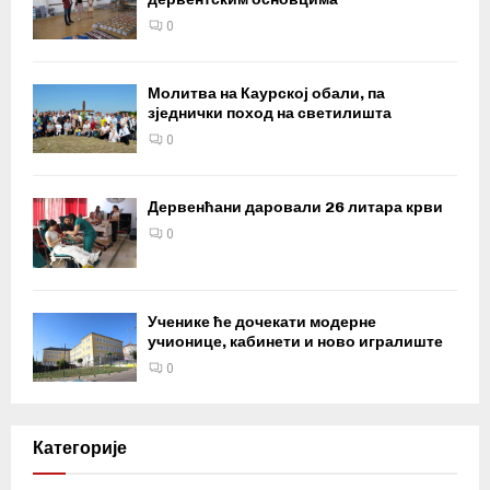
0
Молитва на Каурској обали, па
зједнички поход на светилишта
0
Дервенћани даровали 26 литара крви
0
Ученике ће дочекати модерне
учионице, кабинети и ново игралиште
0
Категорије