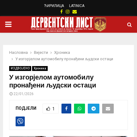
ЋИРИЛИЦА
LATINICA
Facebook
Instagram
Email
PRIMARY
MENU
Насловна
Вијести
Хроника
У изгорјелом аутомобилу пронађени људски остаци
ИЗДВОЈЕНО
Хроника
У изгорјелом аутомобилу
пронађени људски остаци
22/01/2026
ПОДЈЕЛИ
1