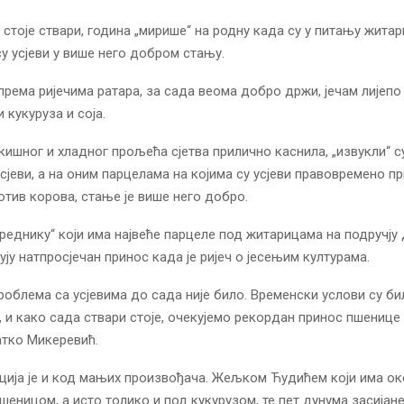
 стоје ствари, година „мирише“ на родну када су у питању житар
у усјеви у више него добром стању.
према ријечима ратара, за сада веома добро држи, јечам лијепо 
и кукуруза и соја.
 кишног и хладног прољећа сјетва прилично каснила, „извукли“ с
сјеви, а на оним парцелама на којима су усјеви правовремено п
отив корова, стање је више него добро.
еднику“ који има највеће парцеле под житарицама на подручју
ују натпросјечан принос када је ријеч о јесењим културама.
роблема са усјевима до сада није било. Временски услови су би
, и како сада ствари стоје, очекујемо рекордан принос пшенице 
атко Микеревић.
ција је и код мањих произвођача. Жељком Ћудићем који има ок
шеницом, а исто толико и под кукурузом, те пет дунума засијане