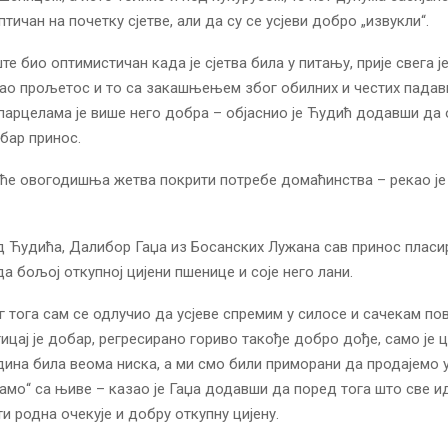
птичан на почетку сјетве, али да су се усјеви добро „извукли“.
е био оптимистичан када је сјетва била у питању, прије свега ј
јао прољетос и то са закашњењем због обилних и честих падав
 парцелама је више него добра – објаснио је Ћудић додавши да 
бар принос.
ће овогодишња жетва покрити потребе домаћинства – рекао је 
д Ћудића, Далибор Гаџа из Босанских Лужана сав принос пласир
да бољој откупној цијени пшенице и соје него лани.
г тога сам се одлучио да усјеве спремим у силосе и сачекам по
тицај је добар, регресирано гориво такође добро дође, само је ц
дина била веома ниска, а ми смо били приморани да продајемо 
дамо“ са њиве – казао је Гаџа додавши да поред тога што све и
и родна очекује и добру откупну цијену.