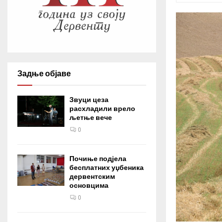
Задње објаве
Звуци цеза
расхладили врело
љетње вече
0
Почиње подјела
бесплатних уџбеника
дервентским
основцима
0