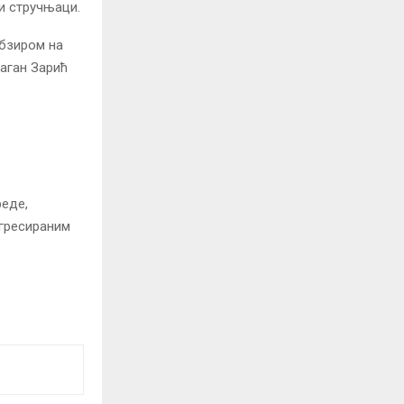
и стручњаци.
обзиром на
аган Зарић
еде,
егресираним