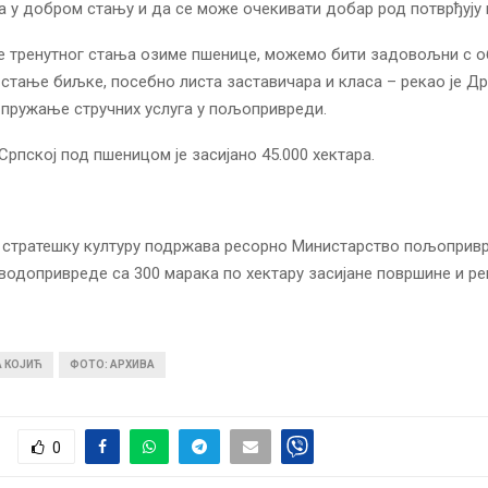
а у добром стању и да се може очекивати добар род потврђују 
е тренутног стања озиме пшенице, можемо бити задовољни с 
стање биљке, посебно листа заставичара и класа – рекао је Др
 пружање стручних услуга у пољопривреди.
Српској под пшеницом је засијано 45.000 хектара.
 стратешку културу подржава ресорно Министарство пољопривр
водопривреде са 300 марака по хектару засијане површине и р
А КОЈИЋ
ФОТО: АРХИВА
0