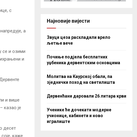
ице, с
Најновије вијести
напредује, а
Звуци цеза расхладили врело
љетње вече
у се и озими
Почиње подјела бесплатних
рихрањени и
уџбеника дервентским основцима
Молитва на Каурској обали, па
 Дервенте
зједнички поход на светилишта
Дервенћани даровали 26 литара крви
ли и више
– казао је
Ученике ће дочекати модерне
учионице, кабинети и ново
игралиште
о десет
 соје, каже