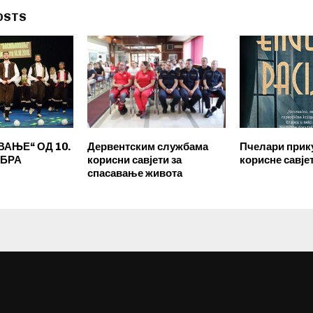
OSTS
АЊЕ“ ОД 10.
Дервентским службама
Пчелари прик
ОБРА
корисни савјети за
корисне савје
спасавање живота