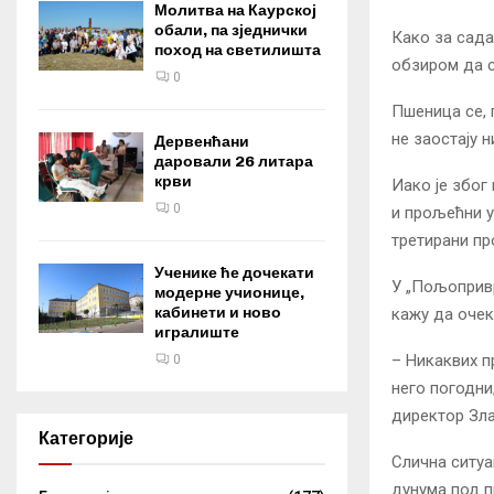
Молитва на Каурској
обали, па зједнички
Како за сада
поход на светилишта
обзиром да с
0
Пшеница се, 
не заостају н
Дервенћани
даровали 26 литара
крви
Иако је због
0
и прољећни у
третирани пр
Ученике ће дочекати
У „Пољопривр
модерне учионице,
кабинети и ново
кажу да очек
игралиште
– Никаквих п
0
него погодни
директор Зл
Категорије
Слична ситуа
дунума под п