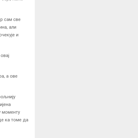
ер сам све
ина, али
очекује и
овај
а, а ове
вољнију
ијена
у моменту
де ка томе да