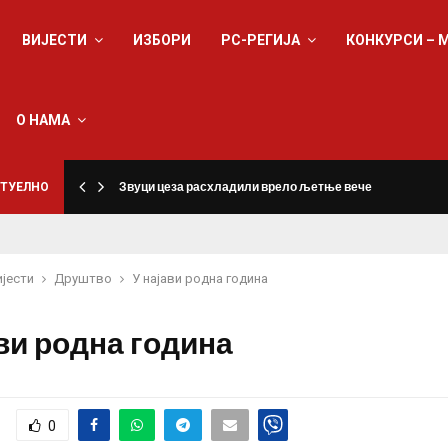
ВИЈЕСТИ
ИЗБОРИ
РС-РЕГИЈА
КОНКУРСИ – 
О НАМА
ТУЕЛНО
Звуци цеза расхладили врело љетње вече
ијести
Друштво
У најави родна година
ави родна година
0