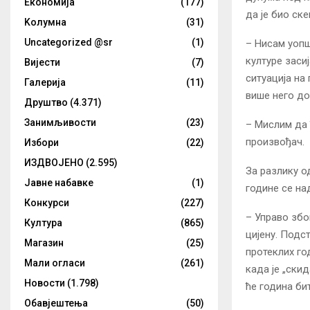
Eкономија
(177)
да је био ске
Kолумнa
(31)
Uncategorized @sr
(1)
– Нисам уопшт
културе заси
Вијести
(7)
ситуација на
Галерија
(11)
више него до
Друштво
(4.371)
Занимљивости
(23)
– Мислим да 
произвођач.
Избори
(22)
ИЗДВОЈЕНО
(2.595)
За разлику о
Јавне набавке
(1)
године се на
Конкурси
(227)
– Управо збо
Култура
(865)
цијену. Подс
Магазин
(25)
протеклих го
Мали огласи
(261)
када је „ски
Новости
(1.798)
ће година бит
Обавјештења
(50)