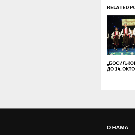
RELATED P
„БОСИЉКОВ
ДО 14. ОКТ
О НАМА