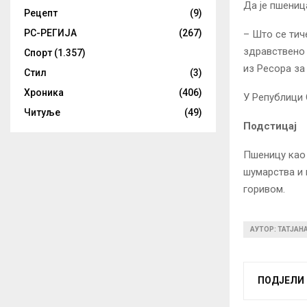
Да је пшениц
Рецепт
(9)
РС-РЕГИЈА
(267)
– Што се тич
здравствено 
Спорт
(1.357)
из Ресора за
Стил
(3)
Хроника
(406)
У Републици 
Читуље
(49)
Подстицај
Пшеницу као
шумарства и 
горивом.
АУТОР: ТАТЈАН
ПОДЈЕЛИ