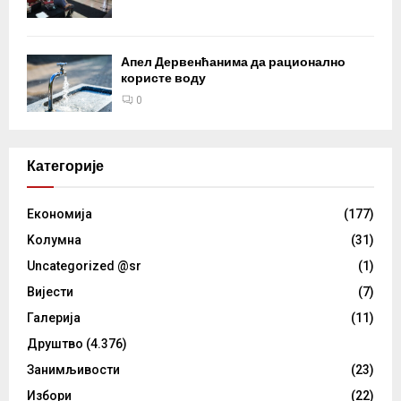
Апел Дервенћанима да рационално
користе воду
0
Категорије
Eкономија
(177)
Kолумнa
(31)
Uncategorized @sr
(1)
Вијести
(7)
Галерија
(11)
Друштво
(4.376)
Занимљивости
(23)
Избори
(22)