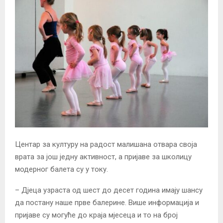
Центар за културу на радост малишана отвара своја
врата за још једну активност, а пријаве за школицу
модерног балета су у току.
– Дјеца узраста од шест до десет година имају шансу
да постану наше прве балерине. Више информација и
пријаве су могуће до краја мјесеца и то на број