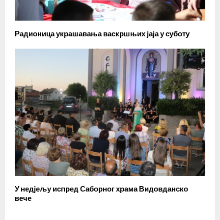
Радионица украшавања васкршњих јаја у суботу
У недјељу испред Саборног храма Видовданско
вече