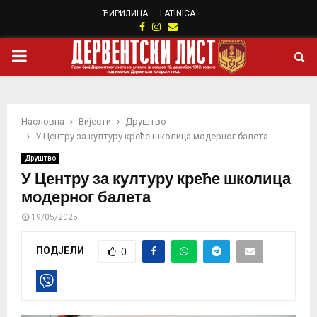
ЋИРИЛИЦА
LATINICA
Facebook
Instagram
Email
PRIMARY
MENU
Насловна
Вијести
Друштво
У Центру за културу креће школица модерног балета
Друштво
У Центру за културу креће школица
модерног балета
19/05/2025
ПОДЈЕЛИ
0