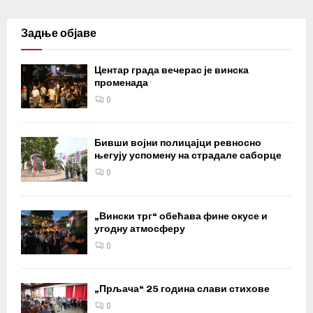
Задње објаве
Центар града вечерас је винска
променада
0
Бивши војни полицајци ревносно
његују успомену на страдале саборце
0
„Вински трг“ обећава фине окусе и
угодну атмосферу
0
„Прљача“ 25 година слави стихове
0