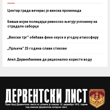
Центар града вечерас је винска променада
Бивши војни полицајци ревносно његују успомену на
страдале саборце
„Вински трг“ обећава фине окусе и угодну атмосферу
„Прљача“ 25 година слави стихове
Апел Дервенћанима да рационално користе воду