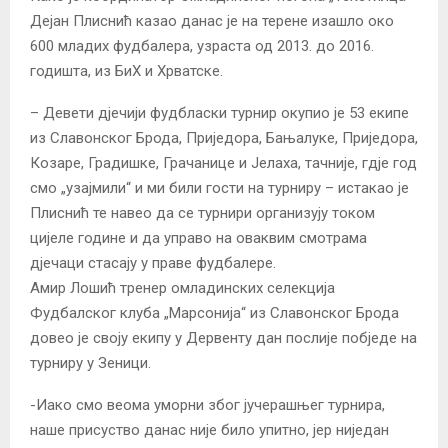
Дејан Плиснић казао данас је на терене изашло око
600 младих фудбалера, узраста од 2013. до 2016.
годишта, из БиХ и Хрватске.
– Девети дјечији фудбласки турнир окупио је 53 екипе
из Славонског Брода, Приједора, Бањалуке, Приједора,
Козаре, Градишке, Грачанице и Јелаха, тачније, гдје год
смо „узајмили“ и ми били гости на турниру – истакао је
Плиснић те навео да се турнири организују током
цијеле године и да управо на оваквим смотрама
дјечаци стасају у праве фудбалере.
Амир Лошић тренер омладинских селекција
Фудбалског клуба „Марсонија“ из Славонског Брода
довео је своју екипу у Дервенту дан послије побједе на
турниру у Зеници.
-Иако смо веома уморни због јучерашњег турнира,
наше присуство данас није било упитно, јер ниједан