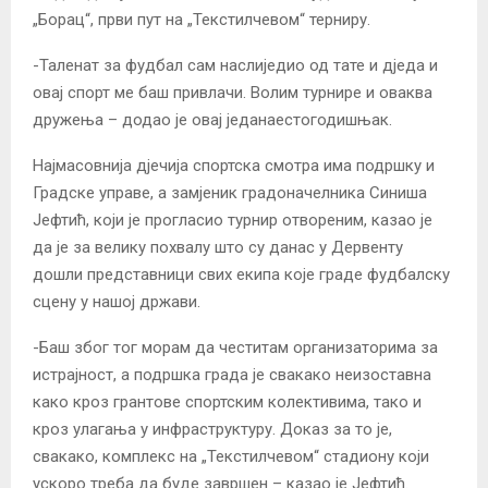
„Борац“, први пут на „Текстилчевом“ терниру.
-Таленат за фудбал сам наслиједио од тате и дједа и
овај спорт ме баш привлачи. Волим турнире и оваква
дружења – додао је овај једанаестогодишњак.
Најмасовнија дјечија спортска смотра има подршку и
Градске управе, а замјеник градоначелника Синиша
Јефтић, који је прогласио турнир отвореним, казао је
да је за велику похвалу што су данас у Дервенту
дошли представници свих екипа које граде фудбалску
сцену у нашој држави.
-Баш због тог морам да честитам организаторима за
истрајност, а подршка града је свакако неизоставна
како кроз грантове спортским колективима, тако и
кроз улагања у инфраструктуру. Доказ за то је,
свакако, комплекс на „Текстилчевом“ стадиону који
ускоро треба да буде завршен – казао је Јефтић.