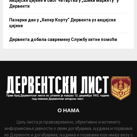
Акцијске цијене и овог четвртка у „Шики маркету“ у
Дервенти
Пазарни дан у „Хипер Корту“ Дервента уз акцијске
цијене
Дервента добила савремену Службу хитне помоћи
О НАМА
Циљ листа је правовремено, објективно и истинито
информисање јавности о свим догађајима, људима и појавама
из Дервенте и догађајима, људима и појавама које имају везу с