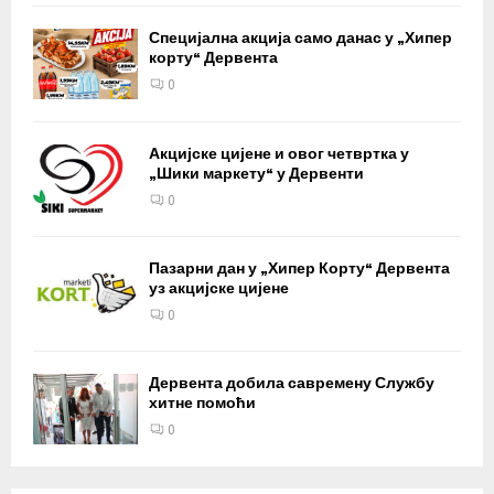
Специјална акција само данас у „Хипер
корту“ Дервента
0
Акцијске цијене и овог четвртка у
„Шики маркету“ у Дервенти
0
Пазарни дан у „Хипер Корту“ Дервента
уз акцијске цијене
0
Дервента добила савремену Службу
хитне помоћи
0