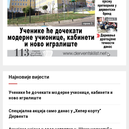
Најновије вијести
Ученике ће дочекати модерне учионице, кабинети и
ново игралиште
Специјална акција само данас у „Хипер корту“
Дервента