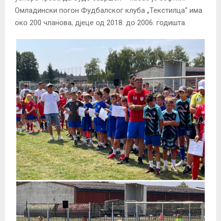
Омладински погон Фудбалског клуба „Текстилца“ има
око 200 чланова, дјеце од 2018. до 2006. годишта.