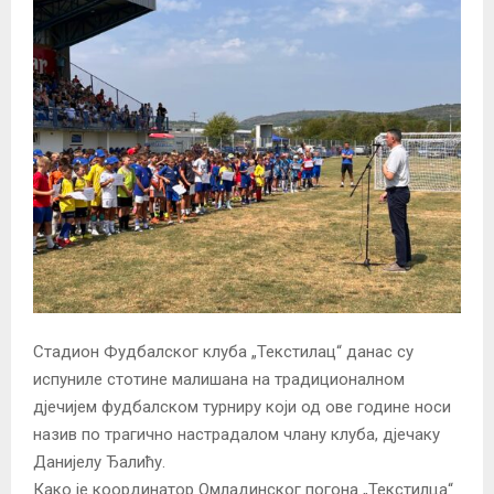
Стадион Фудбалског клуба „Текстилац“ данас су
испуниле стотине малишана на традиционалном
дјечијем фудбалском турниру који од ове године носи
назив по трагично настрадалом члану клуба, дјечаку
Данијелу Ђалићу.
Како је координатор Омладинског погона „Текстилца“