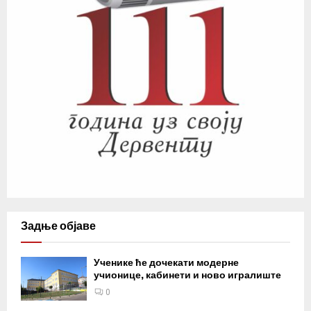
Задње објаве
Ученике ће дочекати модерне
учионице, кабинети и ново игралиште
0