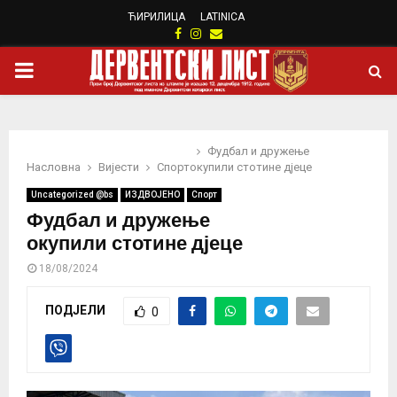
ЋИРИЛИЦА
LATINICA
Facebook
Instagram
Email
PRIMARY
MENU
Фудбал и дружење
Насловна
Вијести
Спорт
окупили стотине дјеце
Uncategorized @bs
ИЗДВОЈЕНО
Спорт
Фудбал и дружење
окупили стотине дјеце
18/08/2024
ПОДЈЕЛИ
0