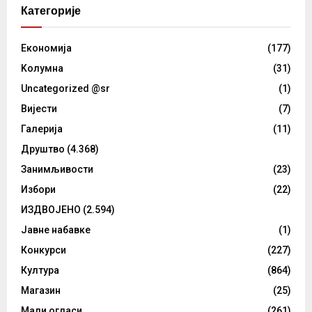
Категорије
Eкономија
(177)
Kолумнa
(31)
Uncategorized @sr
(1)
Вијести
(7)
Галерија
(11)
Друштво
(4.368)
Занимљивости
(23)
Избори
(22)
ИЗДВОЈЕНО
(2.594)
Јавне набавке
(1)
Конкурси
(227)
Култура
(864)
Магазин
(25)
Мали огласи
(261)