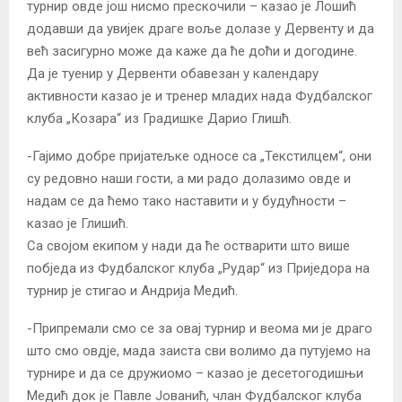
турнир овде још нисмо прескочили – казао је Лошић
додавши да увијек драге воље долазе у Дервенту и да
већ засигурно може да каже да ће доћи и догодине.
Да је туенир у Дервенти обавезан у календару
активности казао је и тренер младих нада Фудбалског
клуба „Козара“ из Градишке Дарио Глишћ.
-Гајимо добре пријатељке односе са „Текстилцем“, они
су редовно наши гости, а ми радо долазимо овде и
надам се да ћемо тако наставити и у будућности –
казао је Глишић.
Са својом екипом у нади да ће остварити што више
побједа из Фудбалског клуба „Рудар“ из Приједора на
турнир је стигао и Андрија Медић.
-Припремали смо се за овај турнир и веома ми је драго
што смо овдје, мада заиста сви волимо да путујемо на
турнире и да се дружиомо – казао је десетогодишњи
Медић док је Павле Јованић, члан Фудбалског клуба