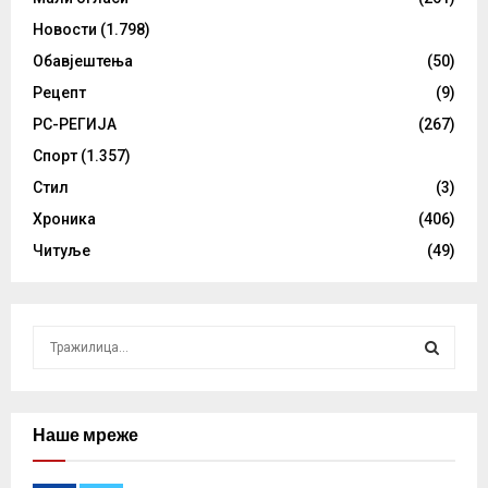
Новости
(1.798)
Обавјештења
(50)
Рецепт
(9)
РС-РЕГИЈА
(267)
Спорт
(1.357)
Стил
(3)
Хроника
(406)
Читуље
(49)
S
e
a
S
r
c
Наше мреже
E
h
f
A