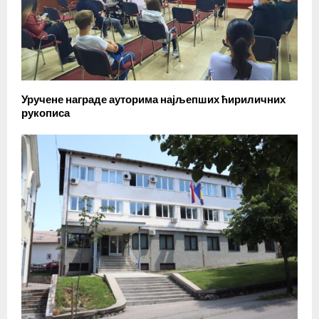
Уручене награде ауторима најљепших ћириличних
рукописа