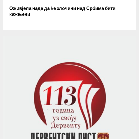
Оживјела нада да ће злочини над Србима бити
кажњени