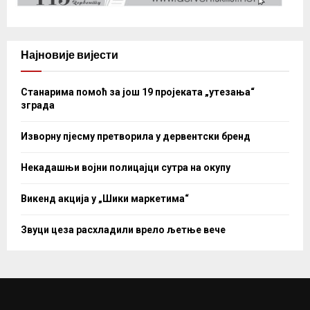
Најновије вијести
Станарима помоћ за још 19 пројеката „утезања“
зграда
Изворну пјесму претворила у дервентски бренд
Некадашњи војни полицајци сутра на окупу
Викенд акција у „Шики маркетима“
Звуци цеза расхладили врело љетње вече