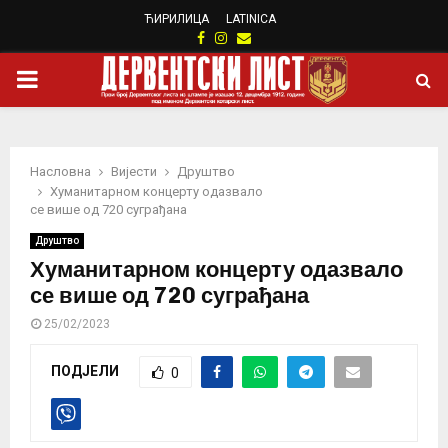
ЋИРИЛИЦА
LATINICA
Facebook
Instagram
Email
PRIMARY
MENU
Насловна
Вијести
Друштво
Хуманитарном концерту одазвало
се више од 720 суграђана
Друштво
Хуманитарном концерту одазвало
се више од 720 суграђана
25/02/2023
ПОДЈЕЛИ
0