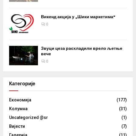
Викенд акција у „Шики маркетима“
0
Звуци цеза расхладили врело љетње
вече
0
Категорије
Eкономија
(177)
Kолумнa
(31)
Uncategorized @sr
(1)
Вијести
(7)
Галерија
(11)