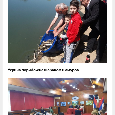
Укрина порибљена шараном и амуром