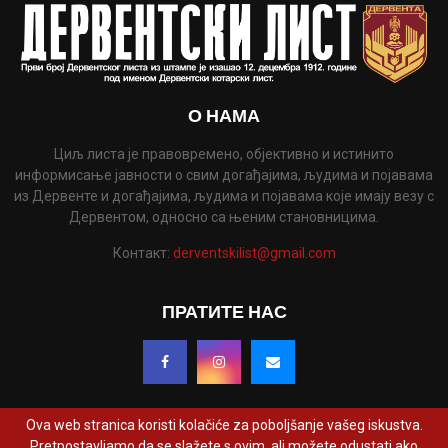
О НАМА
Циљ листа је правовремено, објективно и истинито
информисање јавности о свим догађајима, људима и појавама
из Дервенте и догађајима, људима и појавама које имају везу с
Дервентом, односно са њеним становницима.
Контакт:
derventskilist@gmail.com
ПРАТИТЕ НАС
Ova web stranica koristi kolačiće za poboljšanje vašeg iskustva.
Pretpostavljamo da se slažete s ovim, ali možete odustati ako