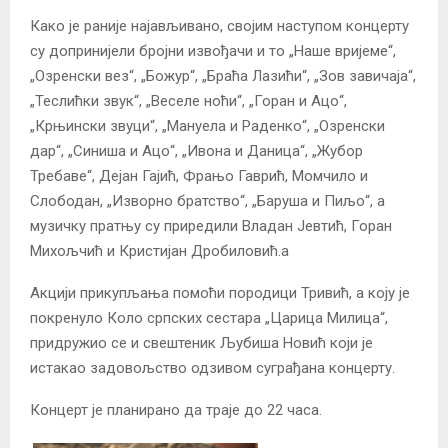
Како је раније најављивано, својим наступом концерту
су допринијели бројни извођачи и то „Наше вријеме“,
„Озренски вез“, „Божур“, „Браћа Лазићи“, „Зов завичаја“,
„Теслићки звук“, „Веселе ноћи“, „Горан и Ацо“,
„Крњински звуци“, „Мануела и Раденко“, „Озренски
дар“, „Синиша и Ацо“, „Ивона и Даница“, „Жубор
Требаве“, Дејан Гајић, Фрањо Гаврић, Момчило и
Слободан, „Изворно братство“, „Баруша и Пиљо“, а
музичку пратњу су приредили Владан Јевтић, Горан
Михољчић и Кристијан Дробиловић.а
Акцији прикупљања помоћи породици Тривић, а коју је
покренуло Коло српских сестара „Царица Милица“,
придружио се и свештеник Љубиша Новић који је
истакао задовољство одзивом суграђана концерту.
Концерт је планирано да траје до 22 часа.