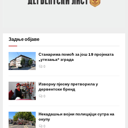
Задње објаве
Станарима помоћ за још 19 пројеката
„утезања“ зграда
0
Изворну пјесму претворила у
дервентски бренд
0
Некадашњи војни полицајци сутра на
окупу
0