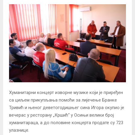
Хуманитарни концерт изворне музике који је приређен
са циљем прикупљања помоћи за лијечење Бранке
Тривић и њеног деветогодишњег сина Игора окупио је
вечерас у ресторану „Кршић“ у Осињи велики број
хуманитараца, а до половине концерта продате су 723
улазнице.