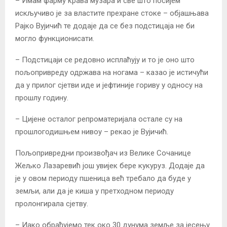
– Имам фарму крава музара и све што посијем
искључиво је за властите прехране стоке – објашњава
Рајко Вујичић те додаје да се без подстицаја не би
могло функционисати.
– Подстицаји се редовно исплаћују и то је оно што
пољопривреду одржава на ногама – казао је истичући
да у прилог сјетви иде и јефтиније гориву у односу на
прошлу годину.
– Цијене осталог репроматеријала остале су на
прошлогодишњем нивоу – рекао је Вујичић.
Пољопривредни произвођач из Велике Сочанице
Жељко Лазаревић још увијек бере кукуруз. Додаје да
је у овом периоду пшеница већ требало да буде у
земљи, али да је киша у претходном периоду
пролонгирала сјетву.
– Иако обрађујемо тек око 30 дунума земље за јесењу