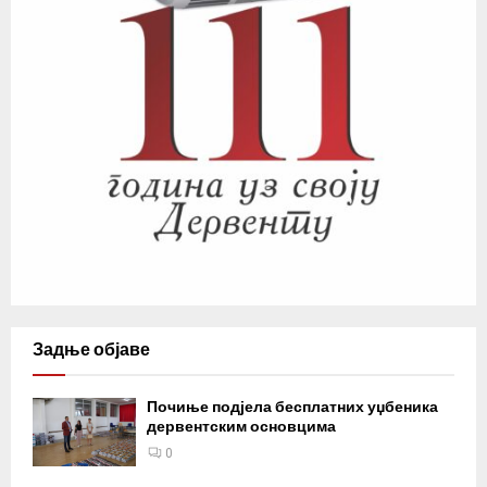
Задње објаве
Почиње подјела бесплатних уџбеника
дервентским основцима
0