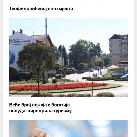
Теофиловићевој пето мјесто
Већи број лежаја и богатија
понуда шире крила туризму