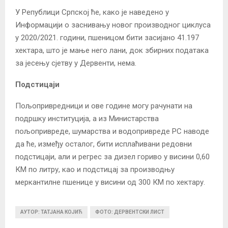
У Републици Српској ће, како је наведено у
Информацији о заснивању новог производног циклуса
у 2020/2021. години, пшеницом бити засијано 41.197
хектара, што је мање него лани, док збирних података
за јесењу сјетву у Дервенти, нема.
Подстицаји
Пољопривредници и ове године могу рачунати на
подршку институција, а из Министарства
пољопривреде, шумарства и водопривреде РС наводе
да ће, између осталог, бити исплаћивани редовни
подстицаји, али и регрес за дизел гориво у висини 0,60
КМ по литру, као и подстицај за производњу
меркантилне пшенице у висини од 300 КМ по хектару.
АУТОР: ТАТЈАНА КОЈИЋ
ФОТО: ДЕРВЕНТСКИ ЛИСТ