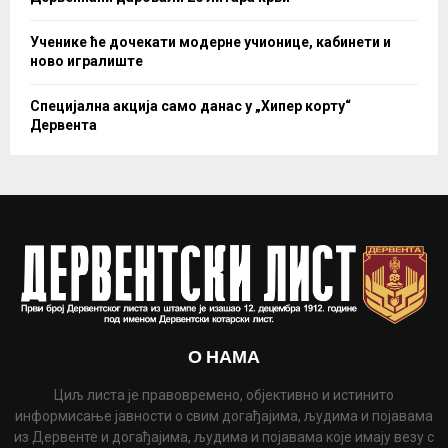
Ученике ће дочекати модерне учионице, кабинети и
ново игралиште
Специјална акција само данас у „Хипер корту“
Дервента
О НАМА
Циљ листа је правовремено, објективно и истинито
информисање јавности о свим догађајима, људима и појавама
из Дервенте и догађајима, људима и појавама које имају везу с