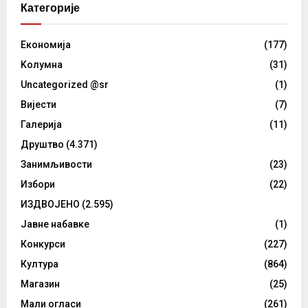
Категорије
Eкономија
(177)
Kолумнa
(31)
Uncategorized @sr
(1)
Вијести
(7)
Галерија
(11)
Друштво
(4.371)
Занимљивости
(23)
Избори
(22)
ИЗДВОЈЕНО
(2.595)
Јавне набавке
(1)
Конкурси
(227)
Култура
(864)
Магазин
(25)
Мали огласи
(261)