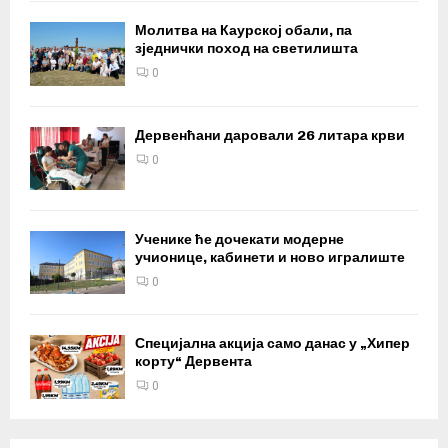
Молитва на Каурској обали, па
зједнички поход на светилишта
0
Дервенћани даровали 26 литара крви
0
Ученике ће дочекати модерне
учионице, кабинети и ново игралиште
0
Специјална акција само данас у „Хипер
корту“ Дервента
0