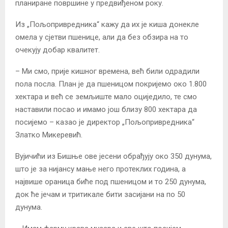
планиране површине у предвиђеном року.
Из „Пољопривредника“ кажу да их је киша донекле
омела у сјетви пшенице, али да без обзира на то
очекују добар квалитет.
– Ми смо, прије кишног времена, већ били одрадили
пола посла. План је да пшеницом покријемо око 1.800
хектара и већ се земљиште мало оциједило, те смо
наставили посао и имамо још близу 800 хектара да
посијемо – казао је директор „Пољопривредника“
Златко Микеревић.
Вујичићи из Бишње ове јесени обрађују око 350 дунума,
што је за нијансу мање него протеклих година, а
највише ораница биће под пшеницом и то 250 дунума,
док ће јечам и тритикале бити засијани на по 50
дунума.