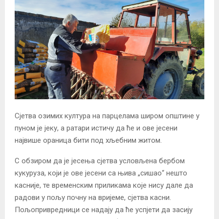
Сјетва озимих култура на парцелама широм општине у
пуном је јеку, а ратари истичу да ће и ове јесени
највише ораница бити под хљебним житом.
С обзиром да је јесења сјетва условљена бербом
кукуруза, који је ове јесени са њива „сишао“ нешто
касније, те временским приликама које нису дале да
радови у пољу почну на вријеме, сјетва касни.
Пољопривредници се надају да ће успјети да засију