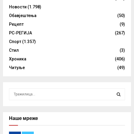
Новости
(1.798)
Обавјештења
(50)
Рецепт
(9)
РС-РЕГИЈА
(267)
Спорт
(1.357)
Стил
(3)
Хроника
(406)
Читуље
(49)
S
e
a
S
r
c
Наше мреже
E
h
f
A