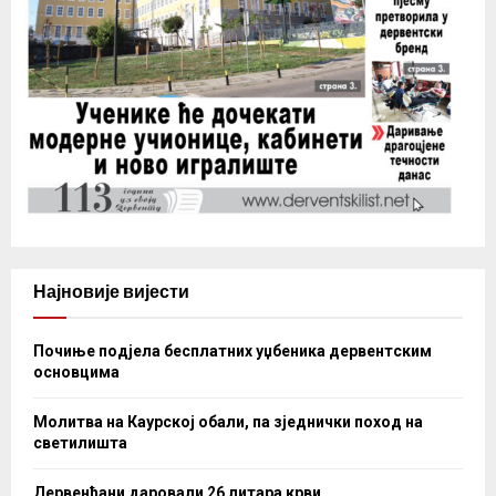
Најновије вијести
Почиње подјела бесплатних уџбеника дервентским
основцима
Молитва на Каурској обали, па зједнички поход на
светилишта
Дервенћани даровали 26 литара крви