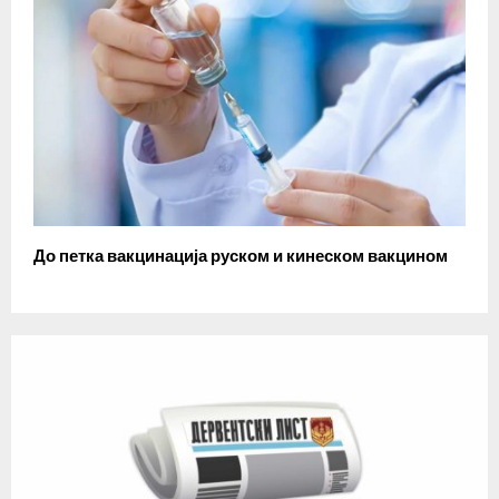
До петка вакцинација руском и кинеском вакцином