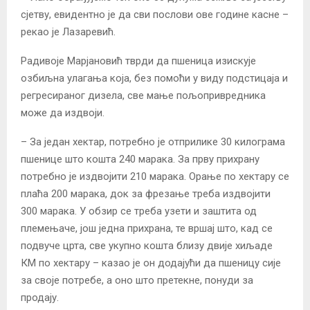
сјетву, евидентно је да сви послови ове године касне –
рекао је Лазаревић.
Радивоје Марјановић тврди да пшеница изискује
озбиљна улагања која, без помоћи у виду подстицаја и
регресираног дизела, све мање пољопривредника
може да издвоји.
– За један хектар, потребно је отприлике 30 килограма
пшенице што кошта 240 марака. За прву прихрану
потребно је издвојити 210 марака. Орање по хектару се
плаћа 200 марака, док за фрезање треба издвојити
300 марака. У обзир се треба узети и заштита од
племењаче, још једна прихрана, те вршај што, кад се
подвуче црта, све укупно кошта близу двије хиљаде
КМ по хектару – казао је он додајући да пшеницу сије
за своје потребе, а оно што претекне, понуди за
продају.