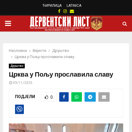
ЋИРИЛИЦА
LATINICA
Facebook
Instagram
Email
PRIMARY
MENU
Насловна
Вијести
Друштво
Црква у Пољу прославила славу
Друштво
Црква у Пољу прославила славу
09/11/2025
ПОДЈЕЛИ
0