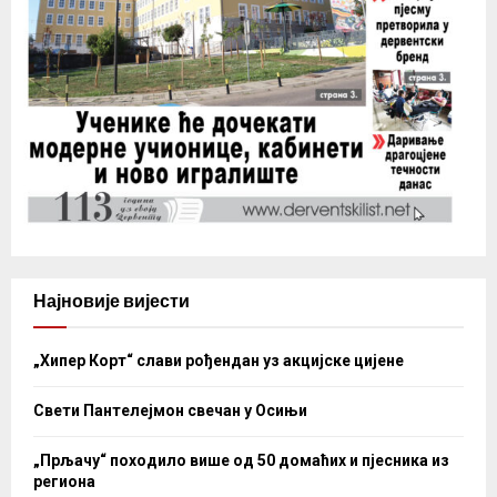
Најновије вијести
„Хипер Корт“ слави рођендан уз акцијске цијене
Свети Пантелејмон свечан у Осињи
„Прљачу“ походило више од 50 домаћих и пјесника из
региона