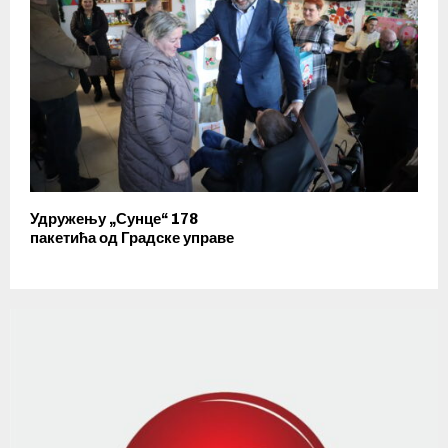
Удружењу „Сунце“ 178
пакетића од Градске управе