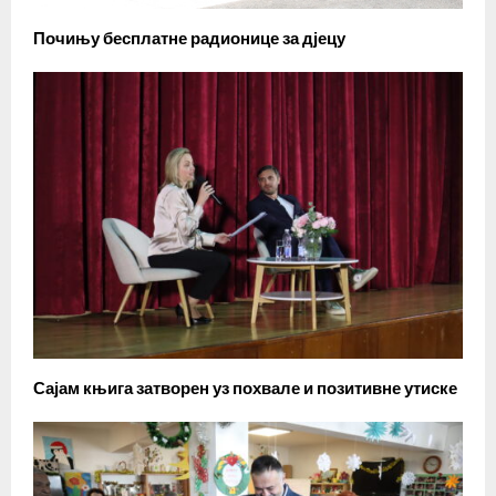
Почињу бесплатне радионице за дјецу
Сајам књига затворен уз похвале и позитивне утиске