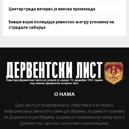
Центар града вечерас је винска променада
Бивши војни полицајци ревносно његују успомену на
страдале саборце
О НАМА
Циљ листа је правовремено, објективно и истинито
информисање јавности о свим догађајима, људима и појавама
из Дервенте и догађајима, људима и појавама које имају везу с
Дервентом, односно са њеним становницима.