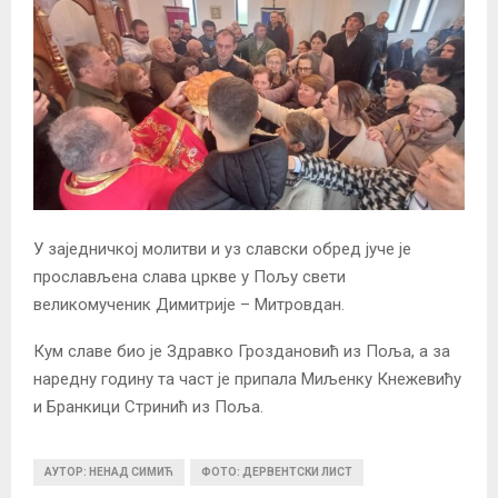
У заједничкој молитви и уз славски обред јуче је
прослављена слава цркве у Пољу свети
великомученик Димитрије – Митровдан.
Кум славе био је Здравко Гроздановић из Поља, а за
наредну годину та част је припала Миљенку Кнежевићу
и Бранкици Стринић из Поља.
АУТОР: НЕНАД СИМИЋ
ФОТО: ДЕРВЕНТСКИ ЛИСТ