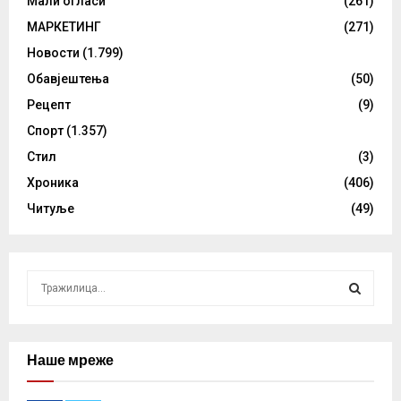
Мали огласи
(261)
МАРКЕТИНГ
(271)
Новости
(1.799)
Обавјештења
(50)
Рецепт
(9)
Спорт
(1.357)
Стил
(3)
Хроника
(406)
Читуље
(49)
S
e
a
S
r
c
Наше мреже
E
h
f
A