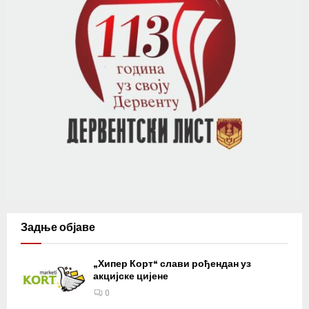
Задње објаве
„Хипер Корт“ слави рођендан уз
акцијске цијене
0