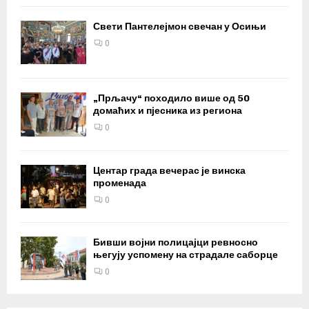
Свети Пантелејмон свечан у Осињи
0
„Прљачу“ походило више од 50
домаћих и пјесника из региона
0
Центар града вечерас је винска
променада
0
Бивши војни полицајци ревносно
његују успомену на страдале саборце
0