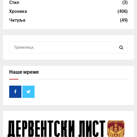
Стил
(3)
Хроника
(406)
Читуље
(49)
S
e
a
S
r
c
Наше мреже
E
h
f
A
o
r
R
:
C
H