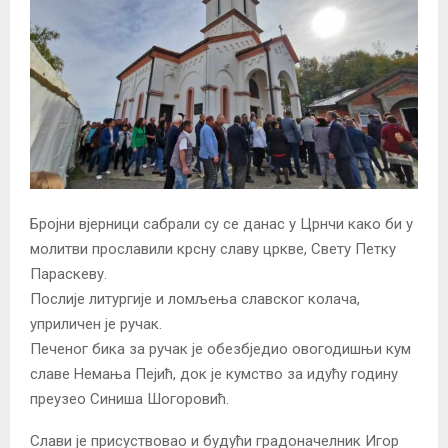
Бројни вјерници сабрали су се данас у Црнчи како би у
молитви прославили крсну славу цркве, Свету Петку
Параскеву.
Послије литургије и ломљења славског колача,
уприличен је ручак.
Печеног бика за ручак је обезбједио овогодишњи кум
славе Немања Пејић, док је кумство за идућу годину
преузео Синиша Шогоровић.
Слави је присуствовао и будући градоначелник Игор