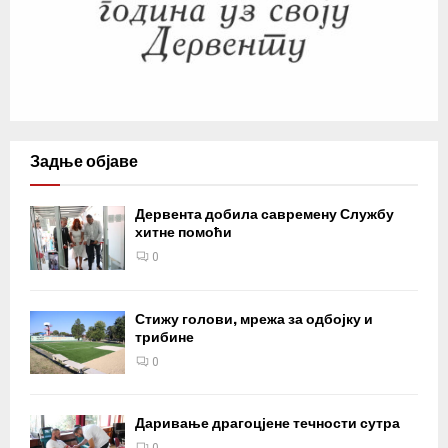
Задње објаве
Дервента добила савремену Службу
хитне помоћи
0
Стижу голови, мрежа за одбојку и
трибине
0
Даривање драгоцјене течности сутра
0