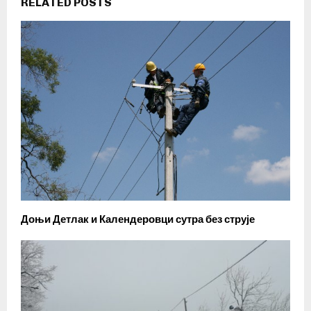
RELATED POSTS
Доњи Детлак и Календеровци сутра без струје