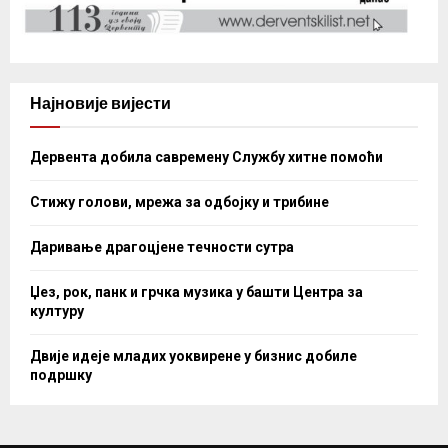
Најновије вијести
Дервента добила савремену Службу хитне помоћи
Стижу голови, мрежа за одбојку и трибине
Даривање драгоцјене течности сутра
Џез, рок, панк и грчка музика у башти Центра за
културу
Двије идеје младих уоквирене у бизнис добиле
подршку