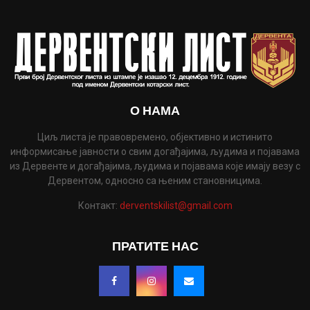
О НАМА
Циљ листа је правовремено, објективно и истинито
информисање јавности о свим догађајима, људима и појавама
из Дервенте и догађајима, људима и појавама које имају везу с
Дервентом, односно са њеним становницима.
Контакт:
derventskilist@gmail.com
ПРАТИТЕ НАС