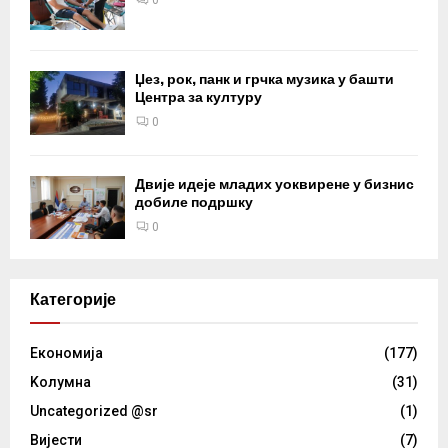
Џез, рок, панк и грчка музика у башти
Центра за културу
0
Двије идеје младих уоквирене у бизнис
добиле подршку
0
Категорије
Eкономија
(177)
Kолумнa
(31)
Uncategorized @sr
(1)
Вијести
(7)