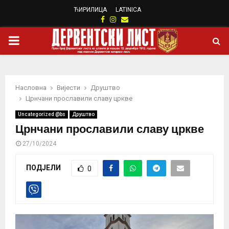
ЋИРИЛИЦА
LATINICA
Facebook
Instagram
Email
PRIMARY
MENU
Насловна
Вијести
Друштво
Црнчани прославили славу цркве
Uncategorized @bs
Друштво
Црнчани прославили славу цркве
27/10/2024
ПОДЈЕЛИ
0