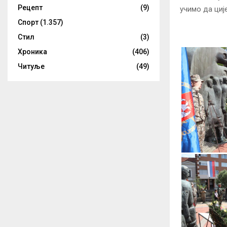
Рецепт
(9)
учимо да циј
Спорт
(1.357)
Стил
(3)
Хроника
(406)
Читуље
(49)