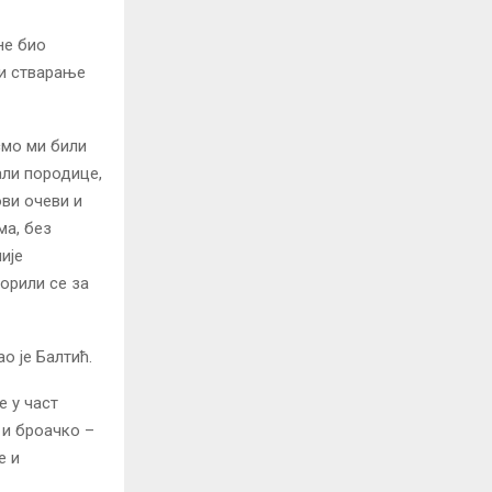
не био
 и стварање
смо ми били
али породице,
ови очеви и
ма, без
ије
борили се за
о је Балтић.
е у част
 и броачко –
е и