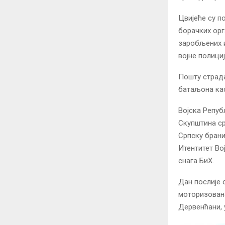
Цвијеће су п
борачких орг
заробљених и
војне полици
Пошту страда
батаљона кас
Војска Републ
Скупштина ср
Српску бранил
Итентитет Во
снага БиХ.
Дан послије о
моторизована
Дервенћани, 