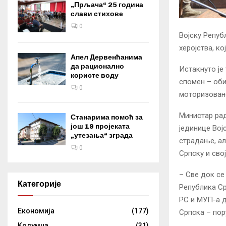
„Прљача“ 25 година
слави стихове
0
Војску Репуб
херојства, ко
Апел Дервенћанима
да рационално
Истакнуто је
користе воду
спомен – оби
0
моторизован
Министар рад
Станарима помоћ за
још 19 пројеката
јединице Вој
„утезања“ зграда
страдање, ал
0
Српску и свој
– Све док се
Категорије
Република Ср
РС и МУП-а д
Eкономија
(177)
Српска – пору
Kолумнa
(31)