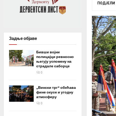
ПОДЈЕЛИ
Задње објаве
Бивши војни
полицајци ревносно
његују успомену на
страдале саборце
0
„Вински трг“ обећава
фине окусе и угодну
атмосферу
0