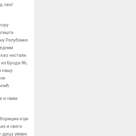
од свог
тору
атишта
ану Републике
редним
 као нестали.
 из Брода 86,
а нашу
или
ичић.
е и свим
 борицма који
их и свега
 дјецу увијек