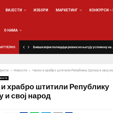
ВИЈЕСТИ
ИЗБОРИ
МАРКЕТИНГ
КОНКУРСИ –
О НАМА
а
АКТУЕЛНО
Бивши војни полицајци ревносно његују успомену на
ијести
Новости
Часно и храбро штитили Републику Српску и свој н
вости
 и храбро штитили Републику
 и свој народ