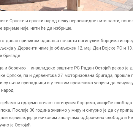
лике Српске и српски народ вежу нерасикидве нити части, поно
је вријеме није, нити ће да избрише.
 то данас приликом одавања почасти погинулим борцима испре
љежја у Дервенти чиме је обиљежен 12. мај, Дан Војске РС и 13. 
е бригаде
а и борачко – инвалидске заштите РС Радан Остојић рекао је д
ске Српске, па и дервентска 27. моторизована бригада, прошле г
и су њени припадници и у тешким временима успјели да сачувај
 народ.
 сјећамо и одајемо почаст погинулим борцима, живјеће слобода
пска. Послије 30 година живимо у миру и сигурно је да су прип
али највише, јер је њиховим заслугама одбрањена слобода и Р
чио је Остојић.