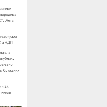
тавници
 породица
“, „Чета
ињеријског
С и НДП.
онијела
епублику
 рањено.
ук Оружаних
 и 27.
 чинили