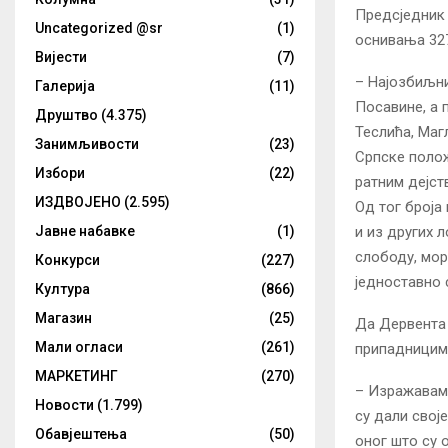
Предсједник 
Uncategorized @sr
(1)
оснивања 327
Вијести
(7)
– Најозбиљни
Галерија
(11)
Посавине, а 
Друштво
(4.375)
Теслића, Маг
Занимљивости
(23)
Српске полож
Избори
(22)
ратним дејст
ИЗДВОЈЕНО
(2.595)
Од тог броја
и из других 
Јавне набавке
(1)
слободу, мор
Конкурси
(227)
једноставно 
Култура
(866)
Магазин
(25)
Да Дервента 
Мали огласи
(261)
припадницима
МАРКЕТИНГ
(270)
– Изражавамо
Новости
(1.799)
су дали свој
Обавјештења
(50)
оног што су 