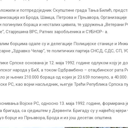
оложили и потпредсједник Скупштине града Тања Билић, предс
анизација из Брода, Шамца, Петрова и Прњавора, Организације
 погинулих бораца и несталих цивила, те удружења „Ветерани РС
је“, Старјешина ВРС, Ратних заробљеника и СУБНОР- а.
лим борцима одале су и делегације Полицијске станице и Инж
арне „Здравко Челар“, те политичких партија СНСД, СДС, СП, У
ике Српске основана је 12. маја 1992. године одлуком коју је д
пског народа у БиХ, а током Одбрамбено – отаџбинског рата Р
о је њених 210.000 бораца од којих је 23.659 погинуло, а 40.000
јске РС, као војни насљедник, његује Трећи Република Српска п
снивања Војске РС, односно 13. маја 1992. године, формирана је
 бригада, са сједиштем у Дервенти. Бригаду су у највећој мјери
уз борце из Прњавора, Брода и из још десетак општина.