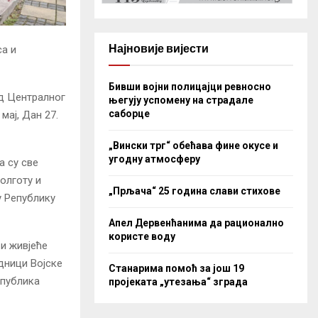
Најновије вијести
са и
Бивши војни полицајци ревносно
д Централног
његују успомену на страдале
саборце
мај, Дан 27.
„Вински трг“ обећава фине окусе и
угодну атмосферу
а су све
олготу и
„Прљача“ 25 година слави стихове
у Републику
Апел Дервенћанима да рационално
користе воду
 и живјеће
адници Војске
Станарима помоћ за још 19
епублика
пројеката „утезања“ зграда