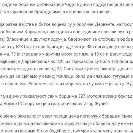
Градске борачке организације Чедо Вујичић подсјетио је да је 
. моторизована бригада имала импозантан ратни пут.
ја ратна дејства и битке вођени су у околини Дервенте, на прос
пробијањем Коридора, припадници ове јединице прешли су на р
лај, Власенице и других подручја. Свој живот за слободу и одбр
ила су 523 борца ове бригаде, од чега је 436 погинуло у непос
вима, 73 је страдало у другим околностима, а 13 се и даље воде
 највише је Дервенћана, чак 220, из Прњавора су била 103 борца,
локалних заједница више од 20. Свих који су своје животе дали з
амо да се сјећамо у свакој прилици, било да славимо, тугујемо 
се окупљамо. Успомене на њих морамо да чувамо – рекао је Вуј
гаји вјечну захвалност свим борцима 327. моторизоване бригад
 Војске РС поручио је и градоначелник Игор Жунић.
 вјечну захвалност свим породицама погинулих бораца и свим
е животе да ми данас живимо у миру. Наша је обавеза да у име њ
оставили градимо бољу будућност, његујемо успомену и да нашу