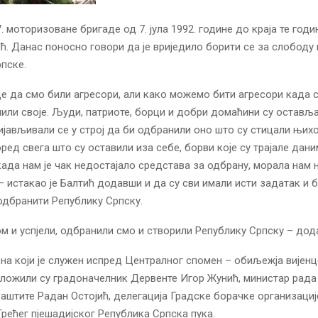
. моторизоване бригаде од 7. јула 1992. године до краја те годи
ћ. Данас поносно говори да је вриједило борити се за слободу
пске.
де да смо били агресори, али како можемо бити агресори када 
нили своје. Људи, патриоте, борци и добри домаћини су остављ
ијављивали се у строј да би одбранили оно што су стицали њих
оред свега што су оставили иза себе, борви које су трајале дани
када нам је чак недостајало средстава за одбрану, морала нам н
– истакао је Балтић додавши и да су сви имали исти задатак и 
одбранити Републику Српску.
ом и успјели, одбранили смо и створили Републику Српску – дода
на који је служен испред Централног спомен – обиљежја вијенц
ложили су градоначелник Дервенте Игор Жунић, министар рада
аштите Радан Остојић, делегација Градске борачке организациј
рећег пјешадијског Република Српска пука.