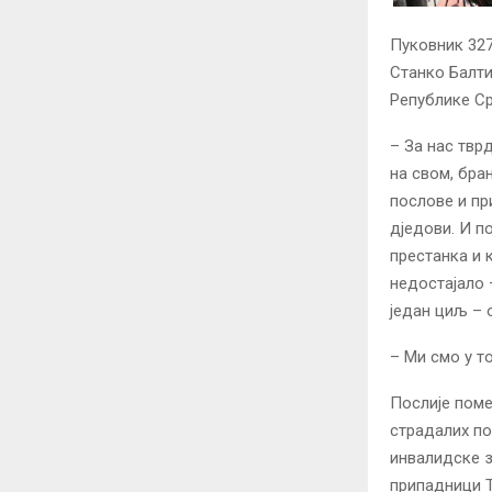
Пуковник 327
Станко Балти
Републике Ср
– За нас твр
на свом, бра
послове и пр
дједови. И п
престанка и 
недостајало 
један циљ – 
– Ми смо у т
Послије поме
страдалих по
инвалидске з
припадници Т