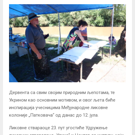
Дервента са свим својим природним љепотама, те
Укрином као основним мотивом, и овог љета биће
инспирација учесницима Међународне ликовне
колоније „Патковача“ од данас до 12. јула.
Ликовне ствараоце 23. пут угостиће Удружење