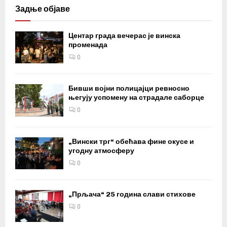
Задње објаве
Центар града вечерас је винска
променада
0
Бивши војни полицајци ревносно
његују успомену на страдале саборце
0
„Вински трг“ обећава фине окусе и
угодну атмосферу
0
„Прљача“ 25 година слави стихове
0