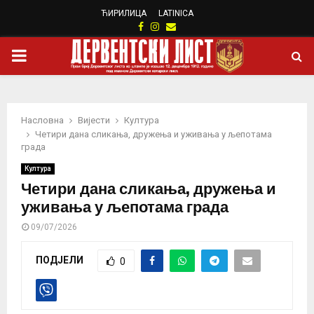
ЋИРИЛИЦА
LATINICA
Facebook
Instagram
Email
PRIMARY
MENU
Насловна
Вијести
Култура
Четири дана сликања, дружења и уживања у љепотама
града
Култура
Четири дана сликања, дружења и
уживања у љепотама града
09/07/2026
ПОДЈЕЛИ
0