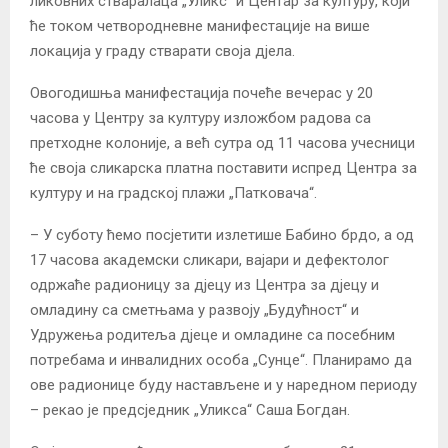
ликовних стваралаца „Уликс“ и Центар за културу, који
ће током четвородневне манифестације на више
локација у граду стварати своја дјела.
Овогодишња манифестација почеће вечерас у 20
часова у Центру за културу изложбом радова са
претходне колоније, а већ сутра од 11 часова учесници
ће своја сликарска платна поставити испред Центра за
културу и на градској плажи „Патковача“.
– У суботу ћемо посјетити излетише Бабино брдо, а од
17 часова академски сликари, вајари и дефектолог
одржаће радионицу за дјецу из Центра за дјецу и
омладину са сметњама у развоју „Будућност“ и
Удружења родитеља дјеце и омладине са посебним
потребама и инвалидних особа „Сунце“. Планирамо да
ове радионице буду настављене и у наредном периоду
– рекао је предсједник „Уликса“ Саша Богдан.