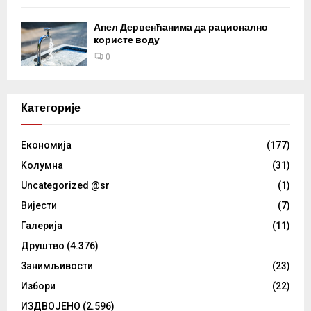
Апел Дервенћанима да рационално
користе воду
0
Категорије
Eкономија
(177)
Kолумнa
(31)
Uncategorized @sr
(1)
Вијести
(7)
Галерија
(11)
Друштво
(4.376)
Занимљивости
(23)
Избори
(22)
ИЗДВОЈЕНО
(2.596)