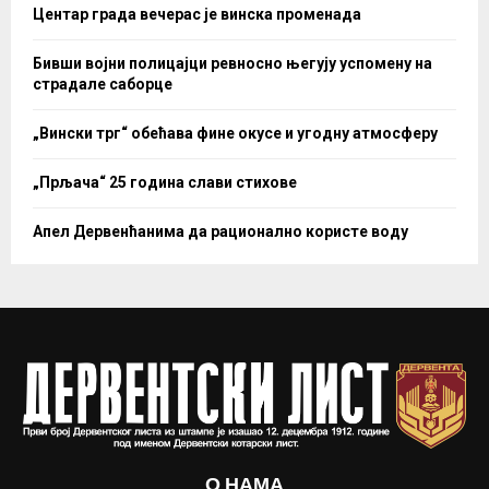
Центар града вечерас је винска променада
Бивши војни полицајци ревносно његују успомену на
страдале саборце
„Вински трг“ обећава фине окусе и угодну атмосферу
„Прљача“ 25 година слави стихове
Апел Дервенћанима да рационално користе воду
О НАМА