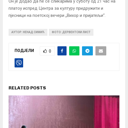
Он је додао да ће се сликарима у суботу од 21 час на
платоу испред Центра за културу придружити и
пјесници на поетској вечери „Вихор и пријатељи“.
АУТОР: НЕНАД СИМИЋ
ФОТО: ДЕРВЕНТСКИ ЛИСТ
ПОДЈЕЛИ
0
RELATED POSTS