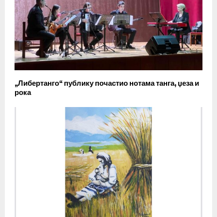
„Либертанго“ публику почастио нотама танга, џеза и
рока