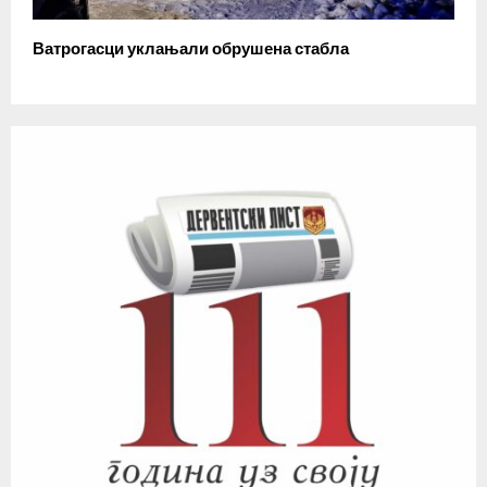
Ватрогасци уклањали обрушена стабла