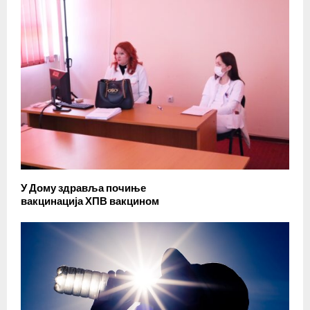
У Дому здравља почиње
вакцинација ХПВ вакцином