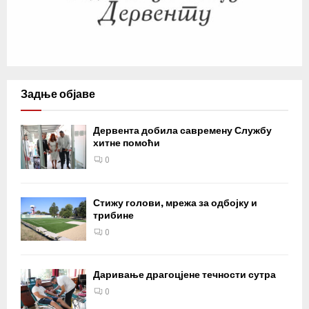
Задње објаве
Дервента добила савремену Службу
хитне помоћи
0
Стижу голови, мрежа за одбојку и
трибине
0
Даривање драгоцјене течности сутра
0