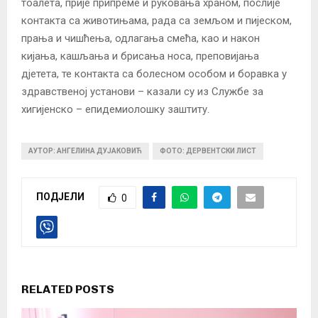
тоалета, прије припреме и руковања храном, послије
контакта са животињама, рада са земљом и пијеском,
прања и чишћења, одлагања смећа, као и након
кијања, кашљања и брисања носа, преповијања
дјетета, те контакта са болесном особом и боравка у
здравственој установи – казали су из Службе за
хигијенско – епидемиолошку заштиту.
АУТОР: АНГЕЛИНА ДУЈАКОВИЋ
ФОТО: ДЕРВЕНТСКИ ЛИСТ
ПОДЈЕЛИ
0
RELATED POSTS