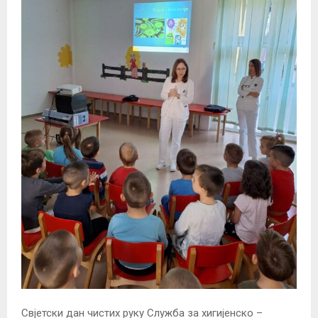
Свјетски дан чистих руку Службa за хигијенско –