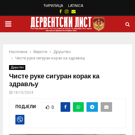
ЋИРИЛИЦА
LATINICA
Facebook
Instagram
Email
PRIMARY
MENU
Насловна
Вијести
Друштво
Чисте руке сигуран корак ка здрављу
Друштво
Чисте руке сигуран корак ка
здрављу
18/10/2024
ПОДЈЕЛИ
0