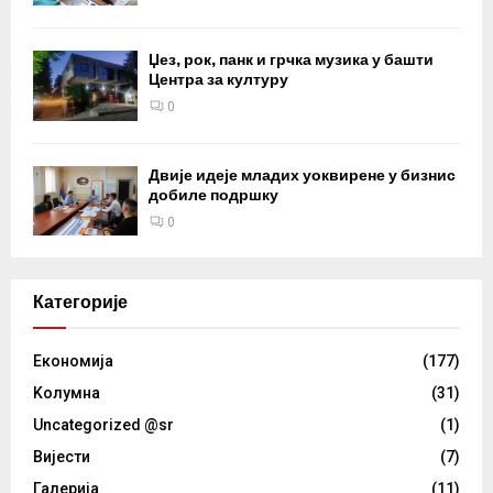
Џез, рок, панк и грчка музика у башти
Центра за културу
0
Двије идеје младих уоквирене у бизнис
добиле подршку
0
Категорије
Eкономија
(177)
Kолумнa
(31)
Uncategorized @sr
(1)
Вијести
(7)
Галерија
(11)