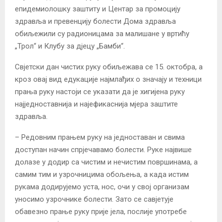
епидемиолошку заштиту и Центaр за промоцију
здравља и превенцију болести Дома здравља
обиљежили су радионицама за малишане у вртићу
„Трол“ и Клубу за дјецу „Бамби“.
Свјетски дан чистих руку обиљежава се 15. октобра, а
кроз овај вид едукације најмлађих о значају и техници
прања руку настоји се указати да је хигијена руку
најједноставнија и најефикаснија мјера заштите
здравља.
– Редовним прањем руку на једноставан и свима
доступан начин спрјечавамо болести. Руке највише
долазе у додир са чистим и нечистим површинама, а
самим тим и узрочницима обољења, а када истим
рукама додирујемо уста, нос, очи у свој организам
уносимо узрочнике болести. Зато се савјетује
обавезно прање руку прије јела, послије употребе