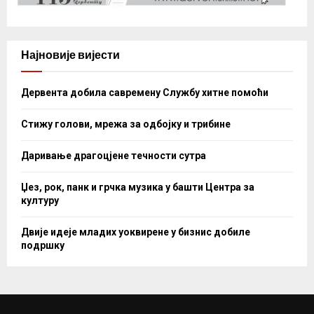
Најновије вијести
Дервента добила савремену Службу хитне помоћи
Стижу голови, мрежа за одбојку и трибине
Даривање драгоцјене течности сутра
Џез, рок, панк и грчка музика у башти Центра за
културу
Двије идеје младих уоквирене у бизнис добиле
подршку