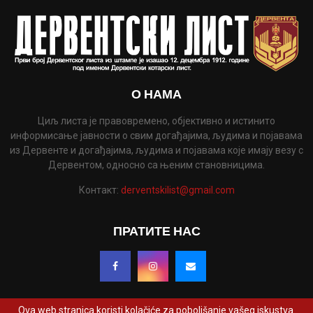
О НАМА
Циљ листа је правовремено, објективно и истинито
информисање јавности о свим догађајима, људима и појавама
из Дервенте и догађајима, људима и појавама које имају везу с
Дервентом, односно са њеним становницима.
Контакт:
derventskilist@gmail.com
ПРАТИТЕ НАС
Ova web stranica koristi kolačiće za poboljšanje vašeg iskustva.