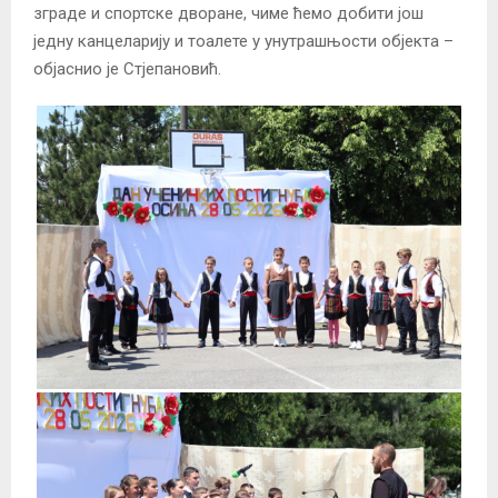
зграде и спортске дворане, чиме ћемо добити још
једну канцеларију и тоалете у унутрашњости објекта –
објаснио је Стјепановић.