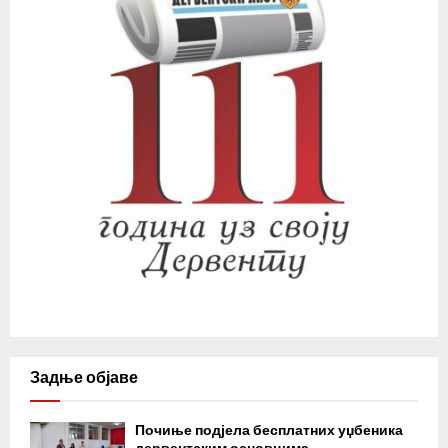
Задње објаве
Почиње подјела бесплатних уџбеника