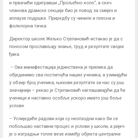
и првачићи одигравши „Прољећно коло“, а скеч
чланова драмске секције био је повод за смијех и
аплаузе подршке. Приредбу су чиниле и плесна и
фолклорна тачка.
Директор школе Жељко Стјепановић истакао је да с
поносом прослављају знање, труд и резултате својих
ђака.
– Ова манифестација јединствена је прилика да
објединимо сва постигнућа наших ученика, а узимајући
у обзир број ученика, њихови резултати за нас су још
значајнији – рекао је Стјепановић наглашавајући да ће
ученици и наставно особље ускоро имато још боље
услове.
– Услиједиће радови који су неопходни како би се
побољшао наставни процес и услови у школи, а ријеч
је о изградњи топле везе између објекта централне