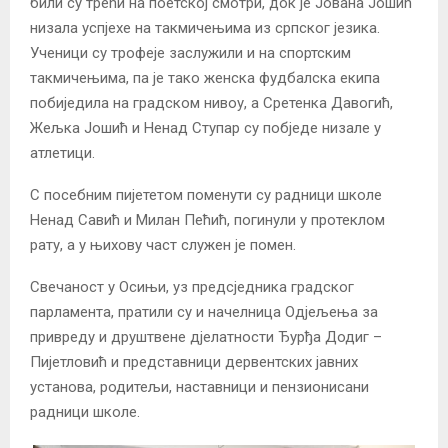
били су трећи на поетској смотри, док је Јована Јошић
низала успјехе на такмичењима из српског језика.
Ученици су трофеје заслужили и на спортским
такмичењима, па је тако женска фудбалска екипа
побиједила на градском нивоу, а Сретенка Давогић,
Жељка Јошић и Ненад Ступар су побједе низале у
атлетици.
С посебним пијететом поменути су радници школе
Ненад Савић и Милан Пећић, погинули у протеклом
рату, а у њихову част служен је помен.
Свечаност у Осињи, уз предсједника градског
парламента, пратили су и начелница Одјељења за
привреду и друштвене дјелатности Ђурђа Додиг –
Пијетловић и представници дервентских јавних
установа, родитељи, наставници и пензионисани
радници школе.