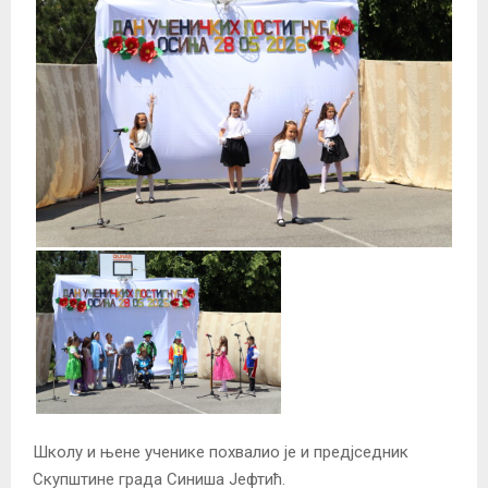
Школу и њене ученике похвалио је и предјседник
Скупштине града Синиша Јефтић.