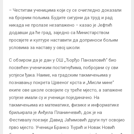
– Честитам ученицима који су се очигледно доказали
на бројним пољима. Будите сигурни да труд и рад
никада не пролазе незапажено – казао је Јефтић
додавши да ће град, заједно са Министарством
просвјете и културе наставити да доприноси бољим
условима за наставу у овој школи.
С обзиром да је дан у ОШ „Ђорђо Панзаловић“ био
посвећен ученичким постигнућима, побројани су сви
успјеси ђака. Наиме, на градским такмичењима у
познавању покрета Црвеног крста и „Мисли мине“
екипе ове школе освојиле су треће мјесто, а запажене
успјехе имали су и ученици појединачно. На
такмичењима из математике, физике и информатике
бриљирала је Анђела Планинчевић, док је на
Фестивалу поезије Давид Јаћимовић други пут освојио
прво мјесто. Ученици Бранко Ђурић и Новак Новић