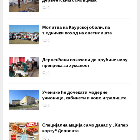
дервентским основцима
0
Молитва на Каурској обали, па
зједнички поход на светилишта
0
Дервенћани показали да врућине нису
препрека за хуманост
0
Ученике ће дочекати модерне
учионице, кабинети и ново игралиште
0
Специјална акција само данас у „Хипер
корту“ Дервента
0