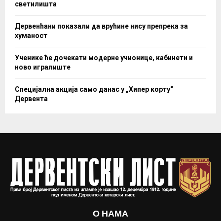
светилишта
Дервенћани показали да врућине нису препрека за
хуманост
Ученике ће дочекати модерне учионице, кабинети и
ново игралиште
Специјална акција само данас у „Хипер корту“
Дервента
О НАМА