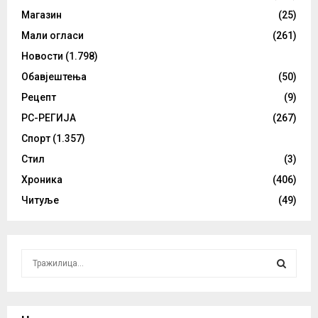
Магазин
(25)
Мали огласи
(261)
Новости
(1.798)
Обавјештења
(50)
Рецепт
(9)
РС-РЕГИЈА
(267)
Спорт
(1.357)
Стил
(3)
Хроника
(406)
Читуље
(49)
S
e
a
S
r
c