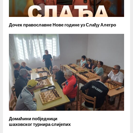
Дочек православне Нове године уз Слађу Алегро
Домаћини побједници
шаховског турнира слијепих