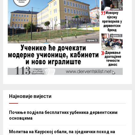
Најновије вијести
Почиње подјела бесплатних уџбеника дервентским
основцима
Молитва на Каурској обали, па зједнички поход на