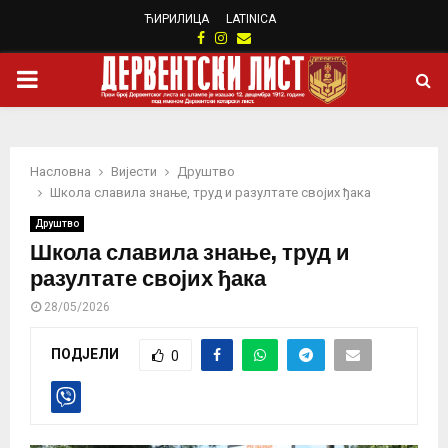
ЋИРИЛИЦА
LATINICA
Facebook
Instagram
Email
PRIMARY
MENU
Насловна
Вијести
Друштво
Школа славила знање, труд и разултате својих ђака
Друштво
Школа славила знање, труд и
разултате својих ђака
28/05/2026
ПОДЈЕЛИ
0