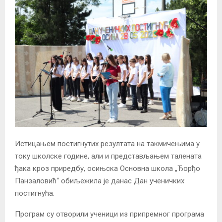
Истицањем постигнутих резултата на такмичењима у
току школске године, али и представљањем талената
ђака кроз приредбу, осињска Основна школа „Ђорђо
Панзаловић“ обиљежила је данас Дан ученичких
постигнућа.
Програм су отворили ученици из припремног програма