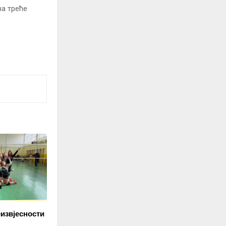
за треће
еизвјесности