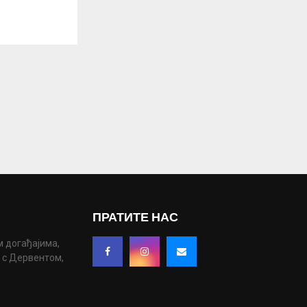
ПРАТИТЕ НАС
м догађајима,
у с Дервентом,