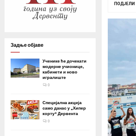
ПОДЈЕЛИ
Задње објаве
Ученике ће дочекати
модерне учионице,
кабинети и ново
игралиште
0
Специјална акција
само данас у „Хипер
корту“ Дервента
0