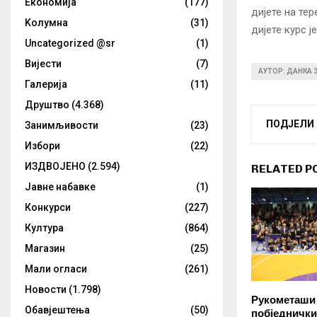
Eкономија
(177)
дијете на тер
Kолумнa
(31)
дијете курс ј
Uncategorized @sr
(1)
Вијести
(7)
АУТОР: ДАНКА
Галерија
(11)
Друштво
(4.368)
ПОДЈЕЛИ
Занимљивости
(23)
Избори
(22)
ИЗДВОЈЕНО
(2.594)
RELATED P
Јавне набавке
(1)
Конкурси
(227)
Култура
(864)
Магазин
(25)
Мали огласи
(261)
Новости
(1.798)
Рукометаши
Обавјештења
(50)
побједнички