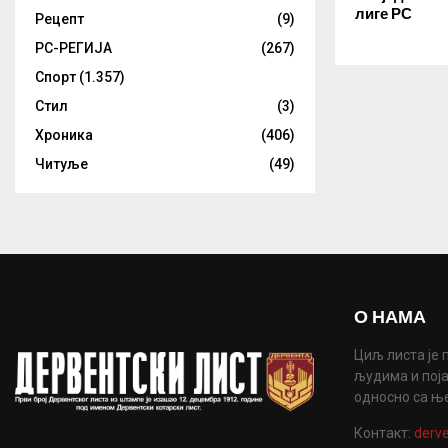
лиге РС
Рецепт
(9)
РС-РЕГИЈА
(267)
Спорт
(1.357)
Стил
(3)
Хроника
(406)
Читуље
(49)
О НАМА
Циљ листа је 
људима и поја
односно са њ
Контакт:
derve