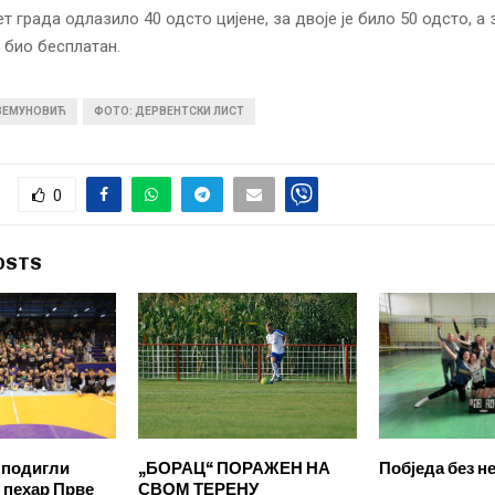
ет града одлазило 40 одсто цијене, за двоје је било 50 одсто, а 
е био бесплатан.
 ЗЕМУНОВИЋ
ФОТО: ДЕРВЕНТСКИ ЛИСТ
0
OSTS
 подигли
„БОРАЦ“ ПОРАЖЕН НА
Побједа без н
 пехар Прве
СВОМ ТЕРЕНУ