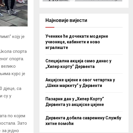
Најновије вијести
Ученике ће дочекати модерне
мп“ коју је
учионице, кабинети и ново
игралиште
Школа спорта
еног спорта.
Специјална акција само данас у
, велико
„Хипер корту“ Дервента
њима курс је
Акцијске цијене и овог четвртка у
„Шики маркету“ у Дервенти
 дјеце, са
и су у
Пазарни дан у „Хипер Корту“
Дервента уз акцијске цијене
ата по којем
Дервента добила савремену Службу
зостала. Зато
хитне помоћи
 за једно