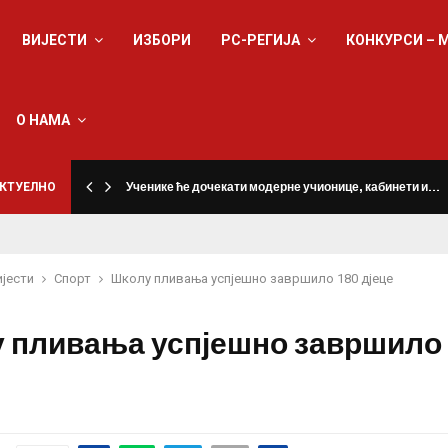
ВИЈЕСТИ
ИЗБОРИ
РС-РЕГИЈА
КОНКУРСИ – 
О НАМА
КТУЕЛНО
Ученике ће дочекати модерне учионице, кабинети и…
ијести
Спорт
Школу пливања успјешно завршило 180 дјеце
 пливања успјешно завршило