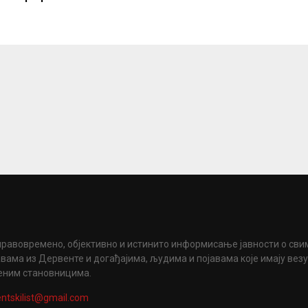
правовремено, објективно и истинито информисање јавности о сви
вама из Дервенте и догађајима, људима и појавама које имају вез
еним становницима.
ntskilist@gmail.com