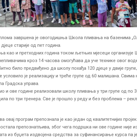
лома завршена је овогодишња Школа пливања на базенима „Оли
дјеце старије од пет година.
а као и претходних година током љетњих мјесеци организује 
 непливачима кроз 14 часова омогућава да уче технике овог вод
битно било предвиђено да школу похађа 120 дјеце у двије групе
 условило је реализацију и треће групе од 60 малишана. Свима 
а Градска управа.
мо и ове године реализовали школу пливања у три групе од по 30
ила по три тренера. Све је прошло у реду и без проблема – рекл
ва овај програм препознала је као један од квалитетнијих пројек
постала препознатљива, због чега подршка ни ове године није и
рата из буџета издвојена средства за суфинансирање курса па је