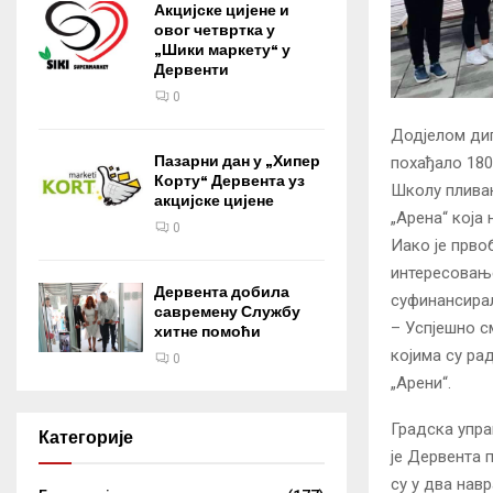
Акцијске цијене и
овог четвртка у
„Шики маркету“ у
Дервенти
0
Додјелом дип
Пазарни дан у „Хипер
похађало 180 
Корту“ Дервента уз
Школу пливањ
акцијске цијене
„Арена“ која
0
Иако је прво
интересовање
Дервента добила
суфинансирал
савремену Службу
– Успјешно с
хитне помоћи
којима су рад
0
„Арени“.
Градска упра
Категорије
је Дервента 
су у два нав