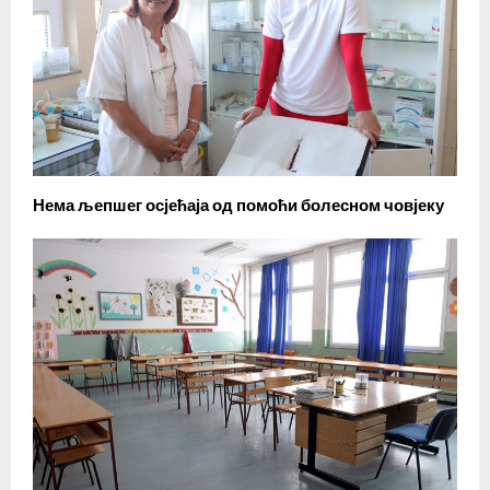
Нема љепшег осјећаја од помоћи болесном човјеку