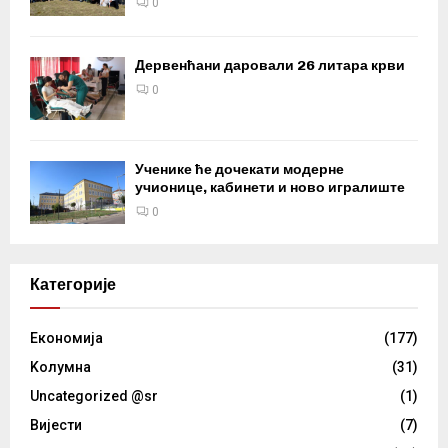
0
Дервенћани даровали 26 литара крви
0
Ученике ће дочекати модерне
учионице, кабинети и ново игралиште
0
Категорије
Eкономија
(177)
Kолумнa
(31)
Uncategorized @sr
(1)
Вијести
(7)