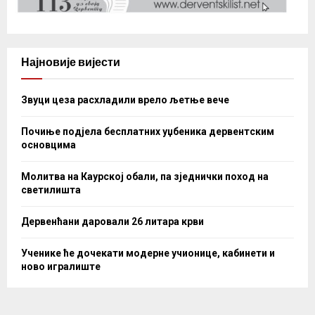
Најновије вијести
Звуци цеза расхладили врело љетње вече
Почиње подјела бесплатних уџбеника дервентским
основцима
Молитва на Каурској обали, па зједнички поход на
светилишта
Дервенћани даровали 26 литара крви
Ученике ће дочекати модерне учионице, кабинети и
ново игралиште