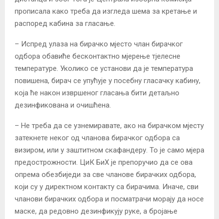
прописала како треба да изгледа шема за кретање и
распоред кабина за гласање.
– Испред улаза на бирачко мјесто члан бирачког
одбора обавиће бесконтактно мјерење тјелесне
температуре. Уколико се установи да је температура
повишена, бирач се упућује у посебну гласачку кабину,
која ће након извршеног гласања бити детаљно
дезинфикована и очишћена.
– Не треба да се узнемиравате, ако на бирачком мјесту
затекнете неког од чланова бирачког одбора са
визиром, или у заштитном скафандеру. То је само мјера
предострожности. ЦиК БиХ је препоручио да се ова
опрема обезбиједи за све чланове бирачких одбора,
који су у директном контакту са бирачима. Иначе, сви
чланови бирачких одбора и посматрачи морају да носе
маске, да редовно дезинфикују руке, а бројање