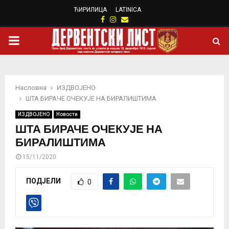
ЋИРИЛИЦА
LATINICA
Facebook
Instagram
Email
PRIMARY
MENU
Насловна
ИЗДВОЈЕНО
ШТА БИРАЧЕ ОЧЕКУЈЕ НА БИРАЛИШТИМА
ИЗДВОЈЕНО
Новости
ШТА БИРАЧЕ ОЧЕКУЈЕ НА
БИРАЛИШТИМА
15/11/2020
ПОДЈЕЛИ
0