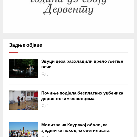
Задње објаве
Звуци цеза расхладили врело љетње
вече
0
Почиње подјела бесплатних уџбеника
дервентским основцима
0
Молитва на Каурској обали, па
зједнички поход на светилишта