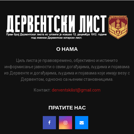
О НАМА
Циљ листа је правовремено, објективно и истинито
информисање јавности о свим догађајима, људима и појавама
из Дервенте и догађајима, људима и појавама које имају везу с
Дервентом, односно са њеним становницима.
Контакт:
derventskilist@gmail.com
ПРАТИТЕ НАС