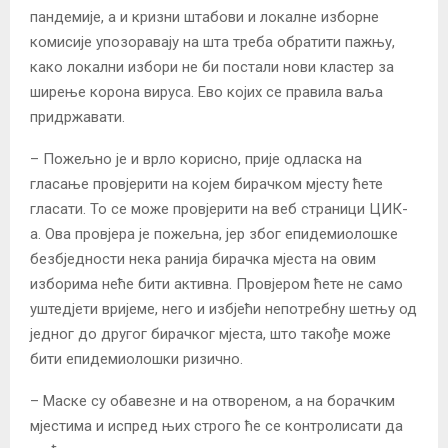
пандемије, а и кризни штабови и локалне изборне
комисије упозоравају на шта треба обратити пажњу,
како локални избори не би постали нови кластер за
ширење корона вируса. Ево којих се правила ваља
придржавати.
– Пожељно је и врло корисно, прије одласка на
гласање провјерити на којем бирачком мјесту ћете
гласати. То се може провјерити на веб страници ЦИК-
а. Ова провјера је пожељна, јер због епидемиолошке
безбједности нека ранија бирачка мјеста на овим
изборима неће бити активна. Провјером ћете не само
уштедјети вријеме, него и избјећи непотребну шетњу од
једног до другог бирачког мјеста, што такође може
бити епидемиолошки ризично.
– Маске су обавезне и на отвореном, а на борачким
мјестима и испред њих строго ће се контролисати да