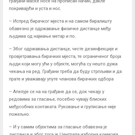
грађани маске носе на прописан начин, дакле
покривајући и уста и нос.
– Испред бирачког мјеста и на самом биралишту
обавезно је одржавање физичке дистанце међу
људима од најмање метар и по.
– Због одржавања дистанце, честе дезинфекције и
провјетравања бирачких мјеста, те ограниченог броја
људи који могу ући у објекте, могућа су нешто дужа
чекања на ред. Грађани треба да буду стрпљиви и да
прате и уважавају упуте чланова бирачких одбора
– Апелује се на на грађане да се, док чекају у
редовима за гласање, посебно чувају блиских
међусобних контаката. Руковање и груписање није
пожељно.
– И у самим објектима за гласање обавезна је
дистанца и због тога је Централа изборна комисија