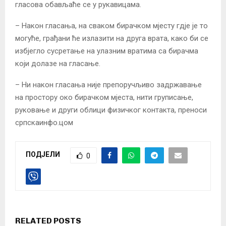
гласова обављаће се у рукавицама.
– Након гласања, на сваком бирачком мјесту гдје је то
могуће, грађани ће излазити на друга врата, како би се
избјегло сусретање на улазним вратима са бирачма
који долазе на гласање.
– Ни након гласања није препоручљиво задржавање
на простору око бирачком мјеста, нити груписање,
руковање и други облици физичког контакта, преноси
српскаинфо.цом
ПОДЈЕЛИ
0
RELATED POSTS