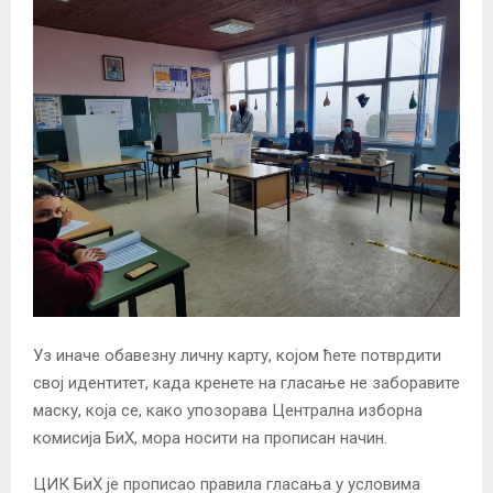
Уз иначе обавезну личну карту, којом ћете потврдити
свој идентитет, када кренете на гласање не заборавите
маску, која се, како упозорава Централна изборна
комисија БиХ, мора носити на прописан начин.
ЦИК БиХ је прописао правила гласања у условима