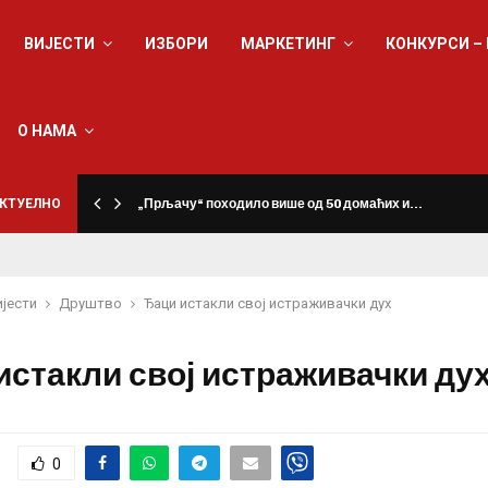
ВИЈЕСТИ
ИЗБОРИ
МАРКЕТИНГ
КОНКУРСИ –
О НАМА
КТУЕЛНО
„Прљачу“ походило више од 50 домаћих и…
ијести
Друштво
Ђаци истакли свој истраживачки дух
истакли свој истраживачки ду
0