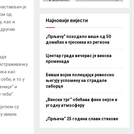
 настављен је
ном од
Најновије вијести
у, као и
 другим
„Прљачу“ походило више од 50
домаћих и пјесника из региона
Центар града вечерас је винска
аде
променада
 истраживачку
ика као
Бивши војни полицајци ревносно
себи, и то у
његују успомену на страдале
саборце
ченице“ и
 теби“.
„Вински трг“ обећава фине окусе и
угодну атмосферу
јетили су
су имали
„Прљача“ 25 година слави стихове