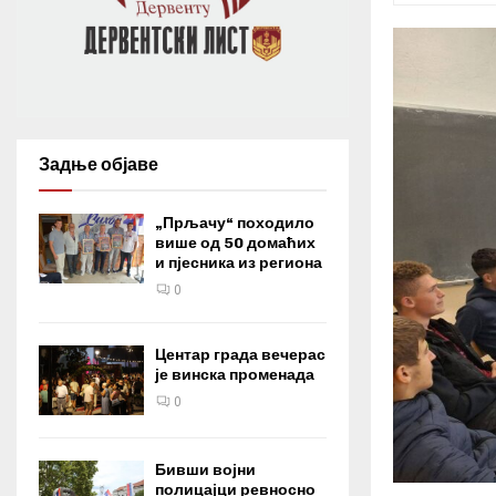
Задње објаве
„Прљачу“ походило
више од 50 домаћих
и пјесника из региона
0
Центар града вечерас
је винска променада
0
Бивши војни
полицајци ревносно