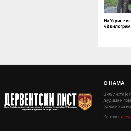
Из Укрине и
42 килограм
О НАМА
Циљ листа је 
људима и поја
односно са њ
Контакт:
derve