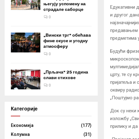
његују успомену на
Едукативни д
страдале саборце
и другог дан
0
најзначајнији
предавањем п
„Вински трг“ обећава
предметима у
фине окусе и угодну
атмосферу
Будући фризе
0
микроскопом,
мултимедијал
„Прљача“ 25 година
црту, те су 
слави стихове
пријатеља и 
0
оквиру радион
„Поштујмо ра
Категорије
Док су неки 
изложбу „Сви
Eкономија
(177)
прилику и да
Kолумнa
(31)