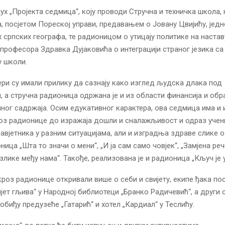
ух „Пројекта седмица“, коју проводи Стручна и техничка школа,
а, посјетом Пореској управи, предавањем о Јовану Цвијићу, јед
х српских географа, те радионицом о утицају политике на настав
рофесора Здравка Дујаковића о интеграцији страног језика са
 школи.
ри су имали прилику да сазнају како изглед људска длака под
 а стручна радионица одржана је и из области финансија и обр
ног садржаја. Осим едукативног карактера, ова седмица има и
кроз радионице до изражаја дошли и сналажљивост и одраз учен
савјетника у разним ситуацијама, али и изградња здраве слике о 
ица „Шта то значи о мени“, „И ја сам само човјек“, „Замјена ре
злике међу нама“. Такође, реализована је и радионица „Кључ је у
кроз радионице откривали више о себи и свијету, екипе ђака пос
јет гљива“ у Народној библиотеци „Бранко Радичевић“, а други 
 обиђу предузеће „Гатарић“ и хотел „Кардиал“ у Теслићу.