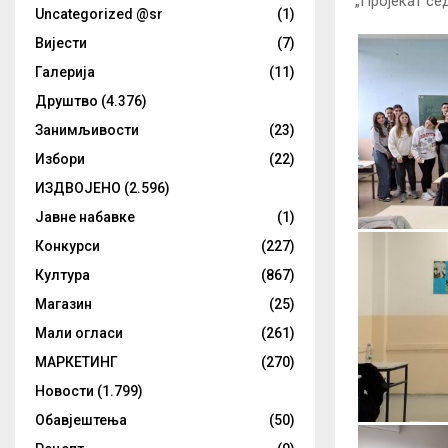
„Пројекат се
Uncategorized @sr
(1)
Вијести
(7)
Галерија
(11)
Друштво
(4.376)
Занимљивости
(23)
Избори
(22)
ИЗДВОЈЕНО
(2.596)
Јавне набавке
(1)
Конкурси
(227)
Култура
(867)
Магазин
(25)
Мали огласи
(261)
МАРКЕТИНГ
(270)
Новости
(1.799)
Обавјештења
(50)