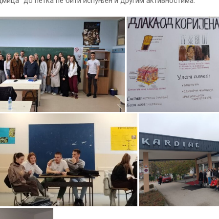
дмица“ до петка ће бити испуњен и другим активностима.