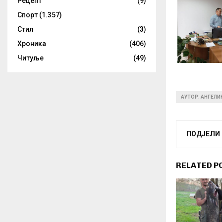
Рецепт
(9)
Спорт
(1.357)
Стил
(3)
Хроника
(406)
Читуље
(49)
АУТОР: АНГЕЛ
ПОДЈЕЛИ
RELATED P