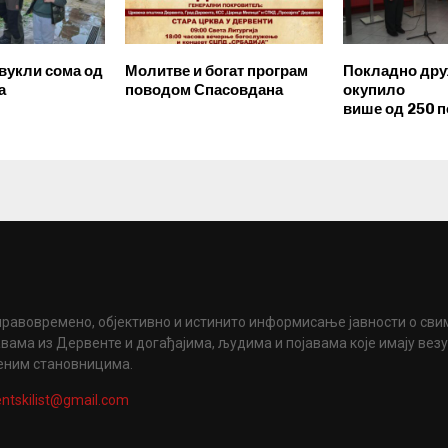
звукли сома од
Молитве и богат програм
Покладно др
а
поводом Спасовдана
окупило
више од 250 п
правовремено, објективно и истинито информисање јавности о сви
вама из Дервенте и догађајима, људима и појавама које имају вез
еним становницима.
ntskilist@gmail.com