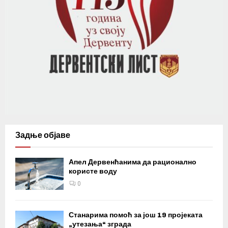
Задње објаве
Апел Дервенћанима да рационално
користе воду
0
Станарима помоћ за још 19 пројеката
„утезања“ зграда