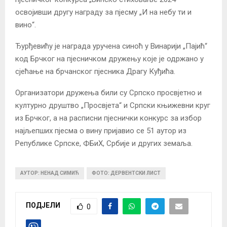
освојивши другу награду за пјесму „И на небу ти и
вино“.
Ђурђевићу је награда уручена синоћ у Винарији „Пајић“
код Брчког на пјесничком дружењу које је одржано у
сјећање на брчанског пјесника Драгу Куђића.
Организатори дружења били су Српско просвјетно и
културно друштво „Просвјета“ и Српски књижевни круг
из Брчког, а на расписни пјеснички конкурс за избор
најљепших пјесма о вину пријавио се 51 аутор из
Републике Српске, ФБиХ, Србије и других земаља.
АУТОР: НЕНАД СИМИЋ
ФОТО: ДЕРВЕНТСКИ ЛИСТ
ПОДЈЕЛИ
0