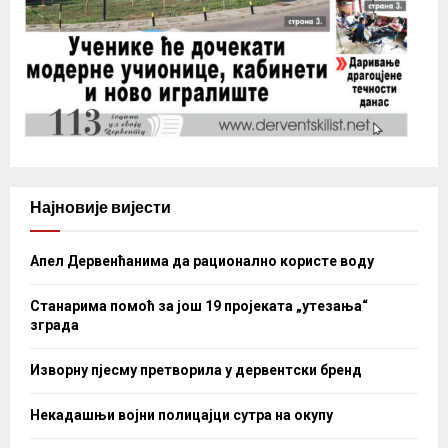
Најновије вијести
Апел Дервенћанима да рационално користе воду
Станарима помоћ за још 19 пројеката „утезања“
зграда
Изворну пјесму претворила у дервентски бренд
Некадашњи војни полицајци сутра на окупу