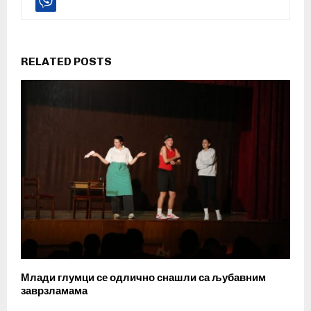
RELATED POSTS
Млади глумци се одлично снашли са љубавним
заврзламама