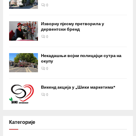
0
Изворну пјесму претворила у
дервентски бренд
0
Некадашњи војни полицајци сутра на
окупу
0
Викенд акција у „Шики маркетима“
0
Категорије