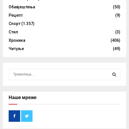
Обавјештења
(50)
Рецепт
(9)
Спорт
(1.357)
Стил
(3)
Хроника
(406)
Читуље
(49)
S
e
a
S
r
c
Наше мреже
E
h
f
A
o
r
R
: