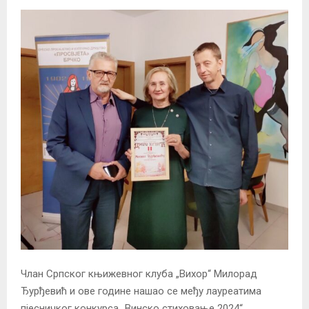
Члан Српског књижевног клуба „Вихор“ Милорад
Ђурђевић и ове године нашао се међу лауреатима
пјесничког конкурса „Винско стиховање 2024“