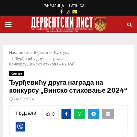
ЋИРИЛИЦА
LATINICA
Facebook
Instagram
Email
PRIMARY
MENU
Насловна
Вијести
Култура
Ђурђевићу друга награда на
конкурсу „Винско стиховање 2024“
Култура
Ђурђевићу друга награда на
конкурсу „Винско стиховање 2024“
24/10/2024
ПОДЈЕЛИ
0