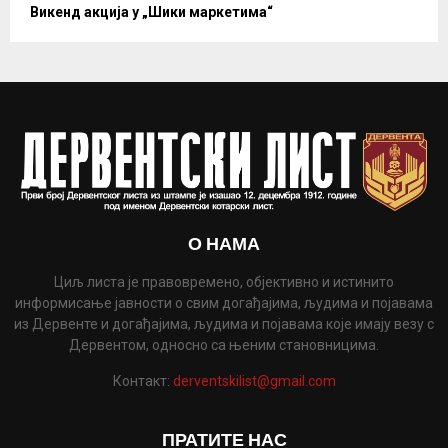
Викенд акција у „Шики маркетима“
О НАМА
Циљ листа је правовремено, објективно и истинито
информисање јавности о свим догађајима, људима и појавама
из Дервенте и догађајима, људима и појавама које имају везу с
Дервентом, односно са њеним становницима.
Контакт:
derventskilist@gmail.com
ПРАТИТЕ НАС