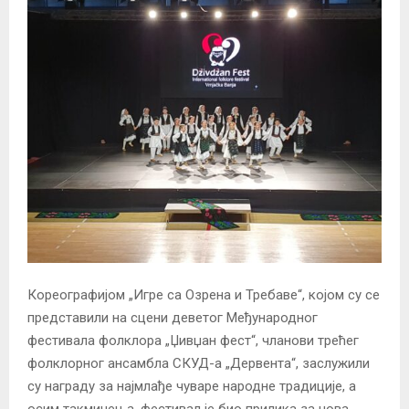
Кореографијом „Игре са Озрена и Требаве“, којом су се
представили на сцени деветог Међународног
фестивала фолклора „Џивџан фест“, чланови трећег
фолклорног ансамбла СКУД-а „Дервента“, заслужили
су награду за најмлађе чуваре народне традиције, а
осим такмичења, фестивал је био прилика за нова