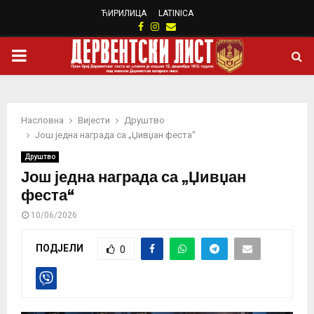
ЋИРИЛИЦА
LATINICA
Facebook
Instagram
Email
PRIMARY
MENU
Насловна
Вијести
Друштво
Још једна награда са „Џивџан феста“
Друштво
Још једна награда са „Џивџан
феста“
10/06/2026
ПОДЈЕЛИ
0