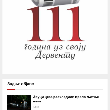
Задње објаве
Звуци цеза расхладили врело љетње
вече
0