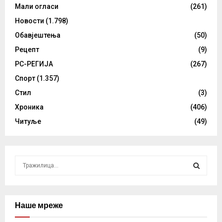
Мали огласи
(261)
Новости
(1.798)
Обавјештења
(50)
Рецепт
(9)
РС-РЕГИЈА
(267)
Спорт
(1.357)
Стил
(3)
Хроника
(406)
Читуље
(49)
S
e
a
S
r
c
Наше мреже
E
h