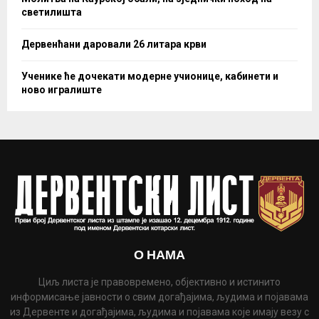
светилишта
Дервенћани даровали 26 литара крви
Ученике ће дочекати модерне учионице, кабинети и
ново игралиште
О НАМА
Циљ листа је правовремено, објективно и истинито
информисање јавности о свим догађајима, људима и појавама
из Дервенте и догађајима, људима и појавама које имају везу с