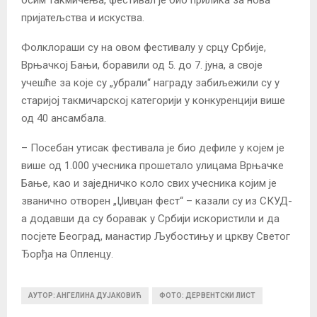
пријатељства и искуства.
Фолклораши су на овом фестивалу у срцу Србије,
Врњачкој Бањи, боравили од 5. до 7. јуна, а своје
учешће за које су „убрали“ награду забиљежили су у
старијој такмичарској категорији у конкуренцији више
од 40 ансамбала.
– Посебан утисак фестивала је био дефиле у којем је
више од 1.000 учесника прошетало улицама Врњачке
Бање, као и заједничко коло свих учесника којим је
званично отворен „Џивџан фест“ – казали су из СКУД-
а додавши да су боравак у Србији искористили и да
посјете Београд, манастир Љубостињу и цркву Светог
Ђорђа на Опленцу.
АУТОР: АНГЕЛИНА ДУЈАКОВИЋ
ФОТО: ДЕРВЕНТСКИ ЛИСТ