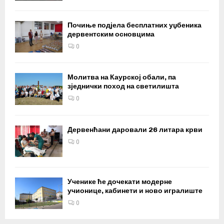
Почиње подјела бесплатних уџбеника
дервентским основцима
0
Молитва на Каурској обали, па
зједнички поход на светилишта
0
Дервенћани даровали 26 литара крви
0
Ученике ће дочекати модерне
учионице, кабинети и ново игралиште
0