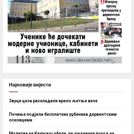
Најновије вијести
Звуци цеза расхладили врело љетње вече
Почиње подјела бесплатних уџбеника дервентским
основцима
Молитва на Каурској обали, па зједнички поход на