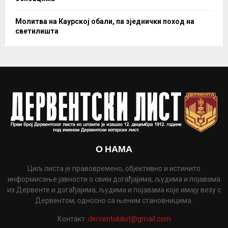
Молитва на Каурској обали, па зједнички поход на
светилишта
О НАМА
Циљ листа је правовремено, објективно и истинито
информисање јавности о свим догађајима, људима и појавама
из Дервенте и догађајима, људима и појавама које имају везу с
Дервентом, односно са њеним становницима.
Контакт:
derventskilist@gmail.com