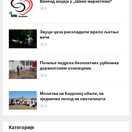
Викенд акција у „Шики маркетима“
0
Звуци цеза расхладили врело љетње
вече
0
Почиње подјела бесплатних уџбеника
дервентским основцима
0
Молитва на Каурској обали, па
зједнички поход на светилишта
0
Категорије