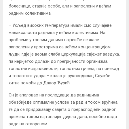
болесници, старије особе, али и запослени у већим
радним колективима.
– Усљед високих температура имали смо случајеве
малаксалости радника у већим колективима. На
проблеме у топлим данима најчешће се жале
запослени у просторима са већом концентрацијом
људи, гдје је веома слаба циркулација свјежег ваздуха,
па неријетко долази до прегријаности организма,
топлотне исцрпљености, топлотних грчева, па понекад
и топлотног удара – казао је руководилац Службе
хитне помоћи др Давор Ђурић.
Он је апеловао на послодавце да радницима
обезбиједе оптималне услове за рад и током врућина,
те да се придржавају савјета о прерасподјели радног
времена током најтоплијег дијела дана, посебно када
раде на отвореном.