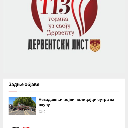
Задње објаве
Некадашњи војни полицајци сутра на
окупу
0