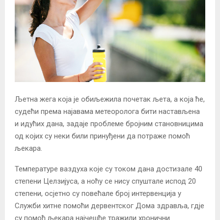
Љетна жега која је обиљежила почетак љета, а која ће,
судећи према најавама метеоролога бити настављена
и идућих дана, задаје проблеме бројним становницима
од којих су неки били принуђени да потраже помоћ
љекара.
Температуре ваздуха које су током дана достизале 40
степени Целзијуса, а ноћу се нису спуштале испод 20
степени, осјетно су повећале број интервенција у
Служби хитне помоћи дервентског Дома здравља, гдје
су помоћ љекара најчешће тражили хронични