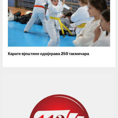
Карате вјештине одмјерава 250 такмичара