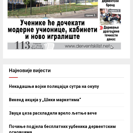
Најновије вијести
Некадашњи војни полицајци сутра на окупу
Викенд акција у „Шики маркетима“
Звуци цеза расхладили врело љетње вече
Почиње подјела бесплатних уџбеника дервентским
основцима