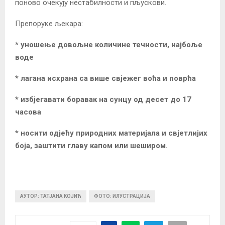
поново очекују нестабилности и пљускови.
Препоруке љекара:
* уношење довољне количине течности, најбоље
воде
* лагана исхрана са више свјежег воћа и поврћа
* избјегавати боравак на сунцу од десет до 17
часова
* носити одјећу природних материјала и свјетлијих
боја, заштити главу капом или шеширом.
АУТОР: ТАТЈАНА КОЈИЋ
ФОТО: ИЛУСТРАЦИЈА