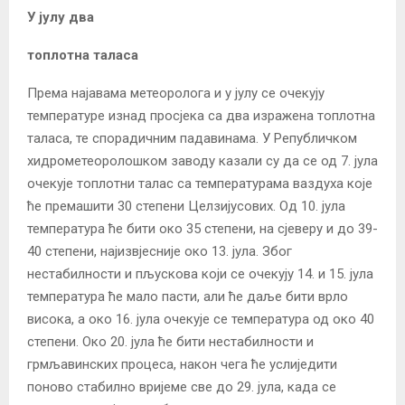
У јулу два
топлотна таласа
Према најавама метеоролога и у јулу се очекују
температуре изнад просјека са два изражена топлотна
таласа, те спорадичним падавинама. У Републичком
хидрометеоролошком заводу казали су да се од 7. јула
очекује топлотни талас са температурама ваздуха које
ће премашити 30 степени Целзијусових. Од 10. јула
температура ће бити око 35 степени, на сјеверу и до 39-
40 степени, најизвјесније око 13. јула. Због
нестабилности и пљускова који се очекују 14. и 15. јула
температура ће мало пасти, али ће даље бити врло
висока, а око 16. јула очекује се температура од око 40
степени. Око 20. јула ће бити нестабилности и
грмљавинских процеса, након чега ће услиједити
поново стабилно вријеме све до 29. јула, када се