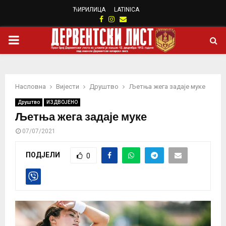
ЋИРИЛИЦА
LATINICA
Facebook
Instagram
Email
PRIMARY
MENU
Насловна
Вијести
Друштво
Љетња жега задаје муке
Друштво
ИЗДВОЈЕНО
Љетња жега задаје муке
07/07/2021
ПОДЈЕЛИ
0