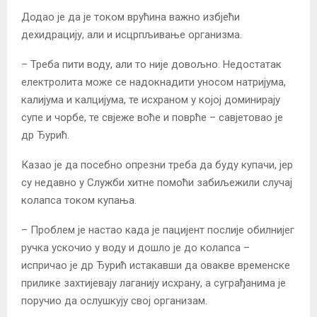
Додао је да је током врућина важно избјећи
дехидрацију, али и исцрпљивање организма.
– Треба пити воду, али то није довољно. Недостатак
електролита може се надокнадити уносом натријума,
калијума и калцијума, те исхраном у којој доминирају
супе и чорбе, те свјеже воће и поврће – савјетовао је
др Ђурић.
Казао је да посебно опрезни треба да буду купачи, јер
су недавно у Служби хитне помоћи забиљежили случај
колапса током купања.
– Проблем је настао када је пацијент послије обилнијег
ручка ускочио у воду и дошло је до колапса –
испричао је др Ђурић истакавши да овакве временске
прилике захтијевају лаганију исхрану, а суграђанима је
поручио да ослушкују свој организам.