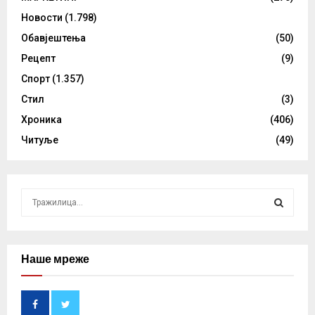
Новости
(1.798)
Обавјештења
(50)
Рецепт
(9)
Спорт
(1.357)
Стил
(3)
Хроника
(406)
Читуље
(49)
S
e
a
S
r
c
Наше мреже
E
h
f
A
o
r