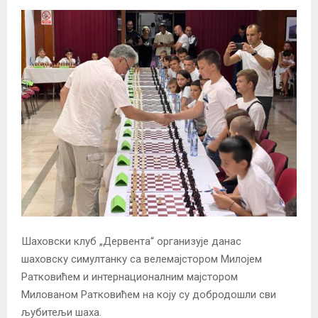
Шаховски клуб „Дервента“ организује данас
шаховску симултанку са велемајстором Милојем
Ратковићем и интернационалним мајстором
Милованом Ратковићем на коју су добродошли сви
љубитељи шаха.