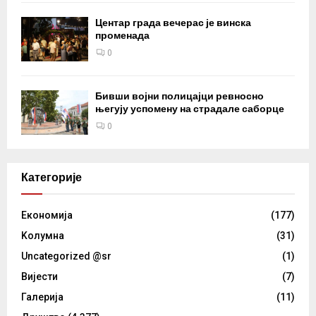
Центар града вечерас је винска
променада
0
Бивши војни полицајци ревносно
његују успомену на страдале саборце
0
Категорије
Eкономија
(177)
Kолумнa
(31)
Uncategorized @sr
(1)
Вијести
(7)
Галерија
(11)