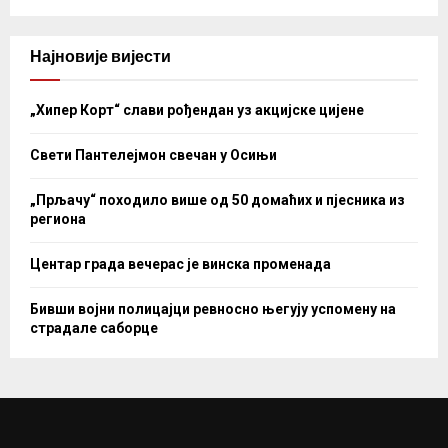
Најновије вијести
„Хипер Корт“ слави рођендан уз акцијске цијене
Свети Пантелејмон свечан у Осињи
„Прљачу“ походило више од 50 домаћих и пјесника из
региона
Центар града вечерас је винска променада
Бивши војни полицајци ревносно његују успомену на
страдале саборце