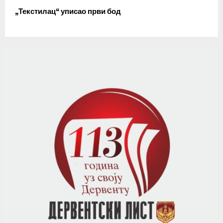
„Текстилац“ уписао први бод