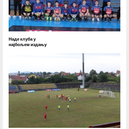
Наде клуба у
најбољем издању