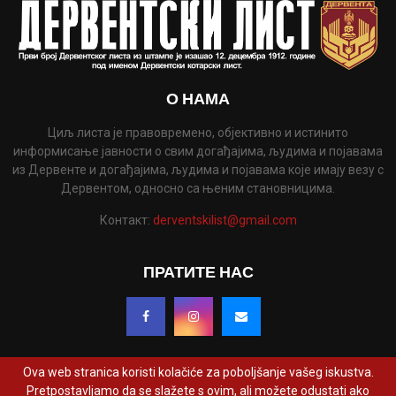
О НАМА
Циљ листа је правовремено, објективно и истинито
информисање јавности о свим догађајима, људима и појавама
из Дервенте и догађајима, људима и појавама које имају везу с
Дервентом, односно са њеним становницима.
Контакт:
derventskilist@gmail.com
ПРАТИТЕ НАС
Ova web stranica koristi kolačiće za poboljšanje vašeg iskustva.
Pretpostavljamo da se slažete s ovim, ali možete odustati ako