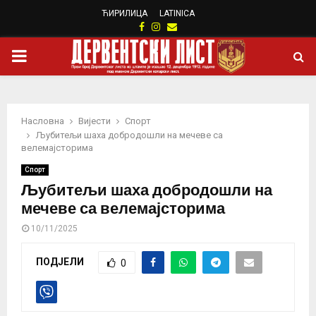
ЋИРИЛИЦА
LATINICA
Facebook
Instagram
Email
PRIMARY
MENU
Насловна
Вијести
Спорт
Љубитељи шаха добродошли на мечеве са
велемајсторима
Спорт
Љубитељи шаха добродошли на
мечеве са велемајсторима
10/11/2025
ПОДЈЕЛИ
0