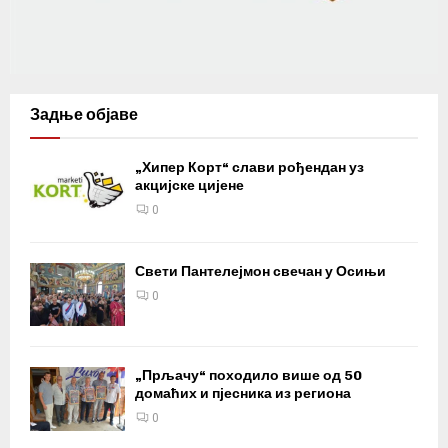
Задње објаве
„Хипер Корт“ слави рођендан уз
акцијске цијене
0
Свети Пантелејмон свечан у Осињи
0
„Прљачу“ походило више од 50
домаћих и пјесника из региона
0