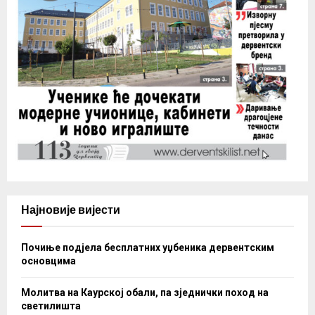
Најновије вијести
Почиње подјела бесплатних уџбеника дервентским
основцима
Молитва на Каурској обали, па зједнички поход на
светилишта