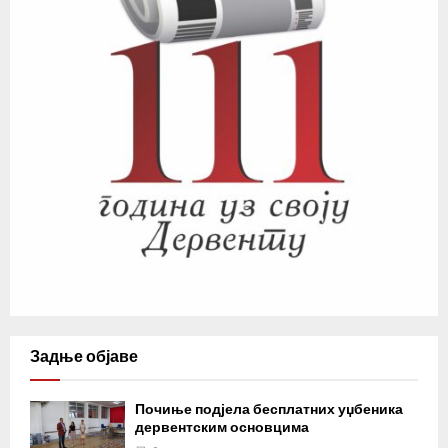
Задње објаве
Почиње подјела бесплатних уџбеника
дервентским основцима