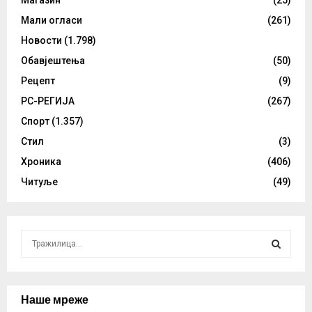
Мали огласи
(261)
Новости
(1.798)
Обавјештења
(50)
Рецепт
(9)
РС-РЕГИЈА
(267)
Спорт
(1.357)
Стил
(3)
Хроника
(406)
Читуље
(49)
S
e
a
S
r
c
Наше мреже
E
h