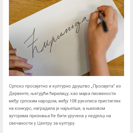
Српско просвјетно и културно друштво „Просвјета“ из
Дервенте, његујући ћирилицу, као мајка писмености
међу српским народом, међу 108 рукописа пристиглих
на конкурс, наградила је најљепше, а њиховом
ауторима признања ће бити уручена у недјељу на
свечаности у Центру за културу.