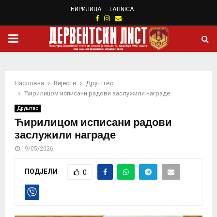
ЋИРИЛИЦА
LATINICA
Facebook
Instagram
Email
PRIMARY
MENU
Насловна
Вијести
Друштво
Ћирилицом исписани радови заслужили награде
Друштво
Ћирилицом исписани радови
заслужили награде
19/05/2026
ПОДЈЕЛИ
0