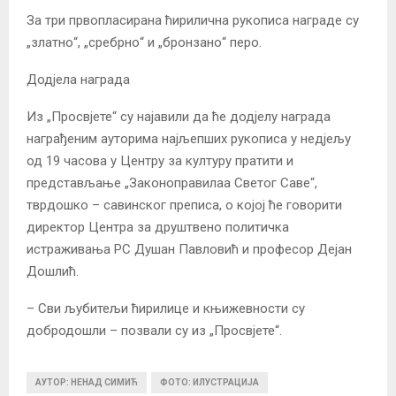
За три првопласирана ћирилична рукописа награде су
„златно“, „сребрно“ и „бронзано“ перо.
Додјела награда
Из „Просвјете“ су најавили да ће додјелу награда
награђеним ауторима најљепших рукописа у недјељу
од 19 часова у Центру за културу пратити и
представљање „Законоправилаа Светог Саве“,
тврдошко – савинског преписа, о којој ће говорити
директор Центра за друштвено политичка
истраживања РС Душан Павловић и професор Дејан
Дошлић.
– Сви љубитељи ћирилице и књижевности су
добродошли – позвали су из „Просвјете“.
АУТОР: НЕНАД СИМИЋ
ФОТО: ИЛУСТРАЦИЈА