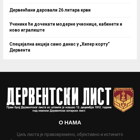
Дервенћани даровали 26 литара крви
Ученике ће дочекати модерне учионице, кабинети и
ново игралиште
Специјална акција само данас у „Хипер корту“
Дервента
О НАМА
Циљ листа је правовремено, објективно и истинито