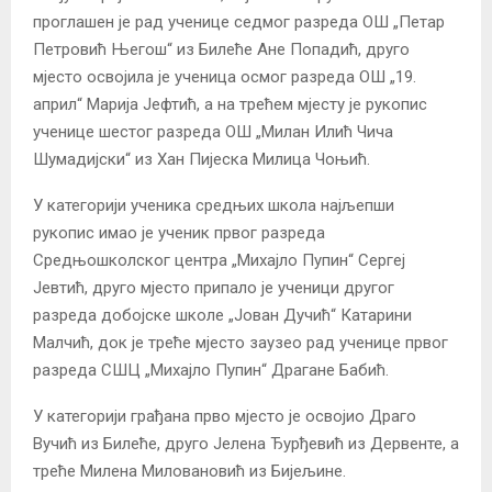
проглашен је рад ученице седмог разреда ОШ „Петар
Петровић Његош“ из Билеће Ане Попадић, друго
мјесто освојила је ученица осмог разреда ОШ „19.
април“ Марија Јефтић, а на трећем мјесту је рукопис
ученице шестог разреда ОШ „Милан Илић Чича
Шумадијски“ из Хан Пијеска Милица Чоњић.
У категорији ученика средњих школа најљепши
рукопис имао је ученик првог разреда
Средњошколског центра „Михајло Пупин“ Сергеј
Јевтић, друго мјесто припало је ученици другог
разреда добојске школе „Јован Дучић“ Катарини
Малчић, док је треће мјесто заузео рад ученице првог
разреда СШЦ „Михајло Пупин“ Драгане Бабић.
У категорији грађана прво мјесто је освојио Драго
Вучић из Билеће, друго Јелена Ђурђевић из Дервенте, а
треће Милена Миловановић из Бијељине.