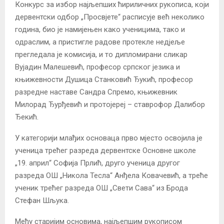
Конкурс за избор најљепших ћириличних рукописа, који
дервентски одбор „Просвјете“ расписује већ неколико
година, био је намијењен како ученицима, тако и
одраслим, а пристигле радове протекле недјеље
прегледала је комисија, и то дипломирани сликар
Вујадин Малешевић, професор српског језика и
књижевности Душица Станковић Ђукић, професор
разредне наставе Сандра Спремо, књижевник
Милорад Ђурђевић и протојереј – ставрофор Далибор
Ђекић.
У категорији млађих основаца прво мјесто освојила је
ученица трећег разреда дервентске Основне школе
„19. април“ Софија Прлић, друго ученица другог
разреда ОШ „Никола Тесла“ Анђела Ковачевић, а треће
ученик трећег разреда ОШ „Свети Сава“ из Брода
Стефан Шљука.
Међу старијим основима, најљепшим рукописом