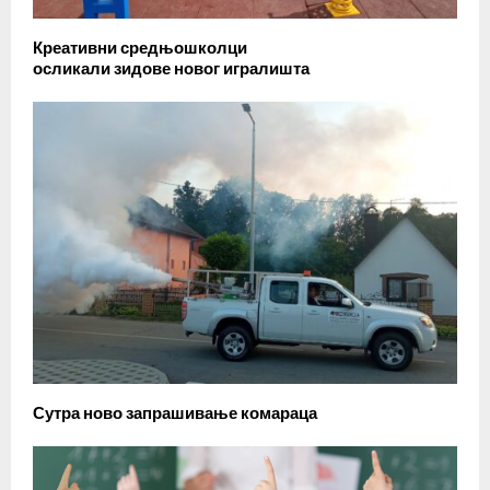
Креативни средњошколци
осликали зидове новог игралишта
Сутра ново запрашивање комараца