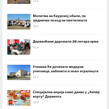
0
Молитва на Каурској обали, па
зједнички поход на светилишта
0
Дервенћани даровали 26 литара крви
0
Ученике ће дочекати модерне
учионице, кабинети и ново игралиште
0
Специјална акција само данас у „Хипер
корту“ Дервента
0