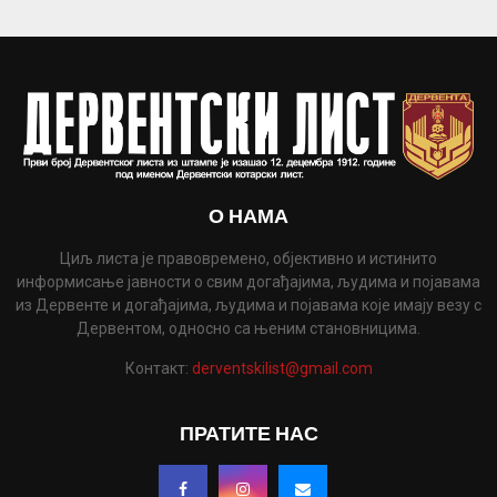
О НАМА
Циљ листа је правовремено, објективно и истинито
информисање јавности о свим догађајима, људима и појавама
из Дервенте и догађајима, људима и појавама које имају везу с
Дервентом, односно са њеним становницима.
Контакт:
derventskilist@gmail.com
ПРАТИТЕ НАС