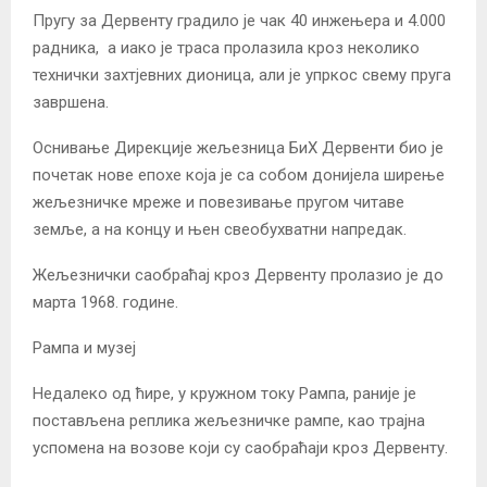
Пругу за Дервенту градило је чак 40 инжењера и 4.000
радника, а иако је траса пролазила кроз неколико
технички захтјевних дионица, али је упркос свему пруга
завршена.
Оснивање Дирекције жељезница БиХ Дервенти био је
почетак нове епохе која је са собом донијела ширење
жељезничке мреже и повезивање пругом читаве
земље, а на концу и њен свеобухватни напредак.
Жељезнички саобраћај кроз Дервенту пролазио је до
марта 1968. године.
Рампа и музеј
Недалеко од ћире, у кружном току Рампа, раније је
постављена реплика жељезничке рампе, као трајна
успомена на возове који су саобраћаји кроз Дервенту.