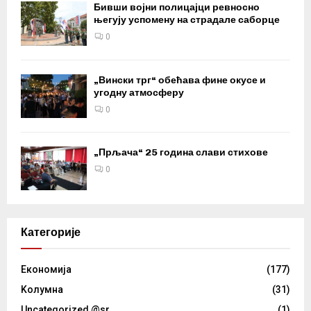
Бивши војни полицајци ревносно
његују успомену на страдале саборце
0
„Вински трг“ обећава фине окусе и
угодну атмосферу
0
„Прљача“ 25 година слави стихове
0
Категорије
Eкономија
(177)
Kолумнa
(31)
Uncategorized @sr
(1)