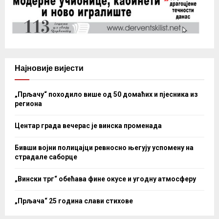
Најновије вијести
„Прљачу“ походило више од 50 домаћих и пјесника из
региона
Центар града вечерас је винска променада
Бивши војни полицајци ревносно његују успомену на
страдале саборце
„Вински трг“ обећава фине окусе и угодну атмосферу
„Прљача“ 25 година слави стихове