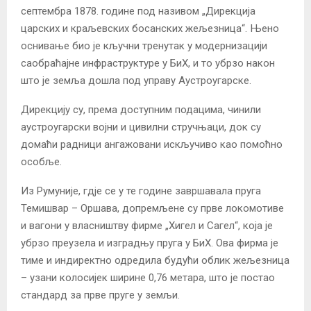
септембра 1878. године под називом „Дирекција
царских и краљевских босанских жељезница“. Њено
оснивање био је кључни тренутак у модернизацији
саобраћајне инфраструктуре у БиХ, и то убрзо након
што је земља дошла под управу Аустроугарске.
Дирекцију су, према доступним подацима, чинили
аустроугарски војни и цивилни стручњаци, док су
домаћи радници ангажовани искључиво као помоћно
особље.
Из Румуније, гдје се у те године завршавала пруга
Темишвар – Оршава, допремљене су прве локомотиве
и вагони у власништву фирме „Хигел и Сагел“, која је
убрзо преузела и изградњу пруга у БиХ. Ова фирма је
тиме и индиректно одредила будући облик жељезница
– узани колосијек ширине 0,76 метара, што је постао
стандард за прве пруге у земљи.