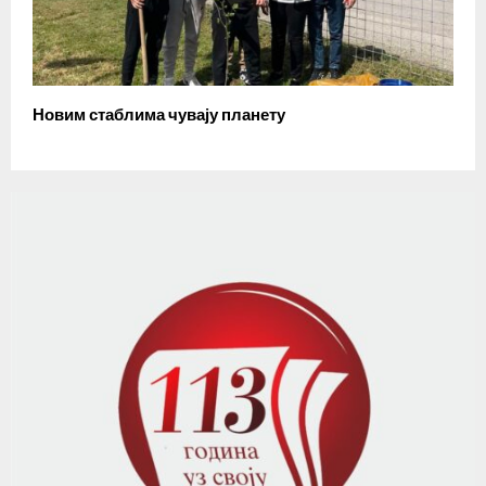
Новим стаблима чувају планету