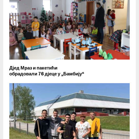
Дјед Мраз и пакетићи
обрадовали 76 дјеце у „Бамбију“