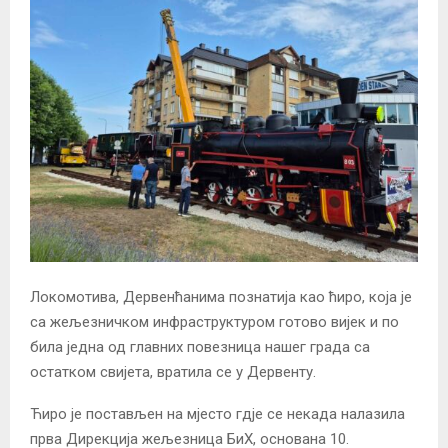
Локомотива, Дервенћанима познатија као ћиро, која је
са жељезничком инфраструктуром готово вијек и по
била једна од главних повезница нашег града са
остатком свијета, вратила се у Дервенту.
Ћиро је постављен на мјесто гдје се некада налазила
прва Дирекција жељезница БиХ, основана 10.