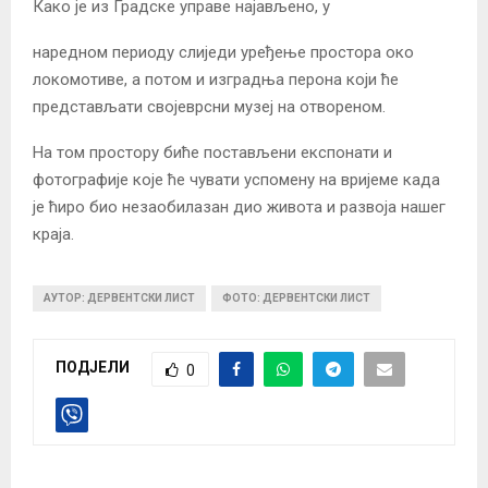
Како је из Градске управе најављено, у
наредном периоду слиједи уређење простора око
локомотиве, а потом и изградња перона који ће
представљати својеврсни музеј на отвореном.
На том простору биће постављени експонати и
фотографије које ће чувати успомену на вријеме када
је ћиро био незаобилазан дио живота и развоја нашег
краја.
АУТОР: ДЕРВЕНТСКИ ЛИСТ
ФОТО: ДЕРВЕНТСКИ ЛИСТ
ПОДЈЕЛИ
0