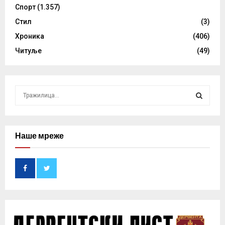
Спорт
(1.357)
Стил
(3)
Хроника
(406)
Читуље
(49)
S
e
a
S
r
c
Наше мреже
E
h
f
A
o
r
R
:
C
H