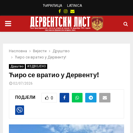
ЋИРИЛИЦА
LATINICA
Facebook
Instagram
Email
PRIMARY
MENU
Насловна
Вијести
Друштво
Ћиро се вратио у Дервенту!
Друштво
ИЗДВОЈЕНО
Ћиро се вратио у Дервенту!
02/07/2026
ПОДЈЕЛИ
0