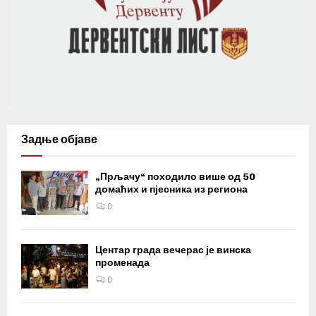
Задње објаве
„Прљачу“ походило више од 50
домаћих и пјесника из региона
0
Центар града вечерас је винска
променада
0