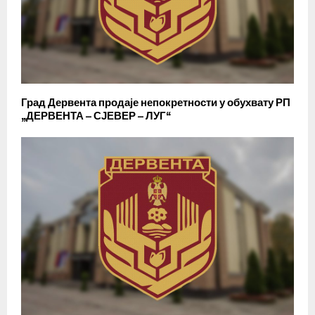
Град Дервента продаје непокретности у обухвату РП
„ДЕРВЕНТА – СЈЕВЕР – ЛУГ“