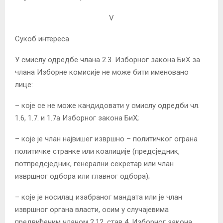
V
Сукоб интереса
У смислу одредбе члана 2.3. Изборног закона БиХ за
члана Изборне комисије не може бити именовано
лице:
– које се не може кандидовати у смислу одредби чл.
1.6, 1.7. и 1.7а Изборног закона БиХ;
– које је члан највишег извршно – политичког ограна
политичке странке или коалиције (предсједник,
потпредсједник, генерални секретар или члан
извршног одбора или главног одбора);
– које је носилац изабраног мандата или је члан
извршног органа власти, осим у случајевима
предвиђеним чланом 2.12. став 4. Изборног закона