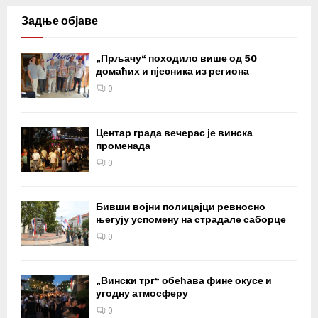
Задње објаве
„Прљачу“ походило више од 50
домаћих и пјесника из региона
0
Центар града вечерас је винска
променада
0
Бивши војни полицајци ревносно
његују успомену на страдале саборце
0
„Вински трг“ обећава фине окусе и
угодну атмосферу
0