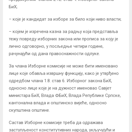
БиХ;
– које је кандидат за изборе за било који ниво власти;
– којем је изречена казна за радњу која представља
тежу повреду изборних закона или прописа за коју је
лично одговорно, у посљедње четири године,
рачунајући од дана правоснажности одлуке.
За члана Изборне комисије не може бити именовано
лице које обавља извршну функцију, како је утврђено
одредбом члана 1.8. став 6. Изборног закона БиХ,
односно лице које је на дужност именовао Савјет
министара БиХ, Влада ФБиХ, Влада Републике Српске,
кантонална влада и општинско вијеће, односно
скупштина општине.
Састав Изборне комисије треба да одражава
заступљеност конститутивних народа, укључујући и