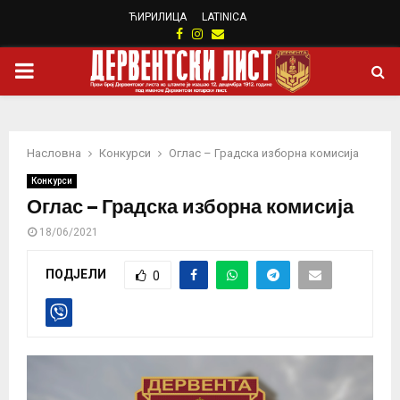
ЋИРИЛИЦА
LATINICA
Facebook
Instagram
Email
PRIMARY
MENU
Насловна
Конкурси
Оглас – Градска изборна комисија
Конкурси
Оглас – Градска изборна комисија
18/06/2021
ПОДЈЕЛИ
0