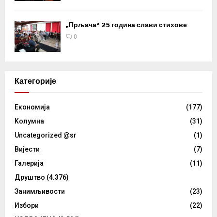
„Прљача“ 25 година слави стихове
0
Категорије
Eкономија
(177)
Kолумнa
(31)
Uncategorized @sr
(1)
Вијести
(7)
Галерија
(11)
Друштво
(4.376)
Занимљивости
(23)
Избори
(22)