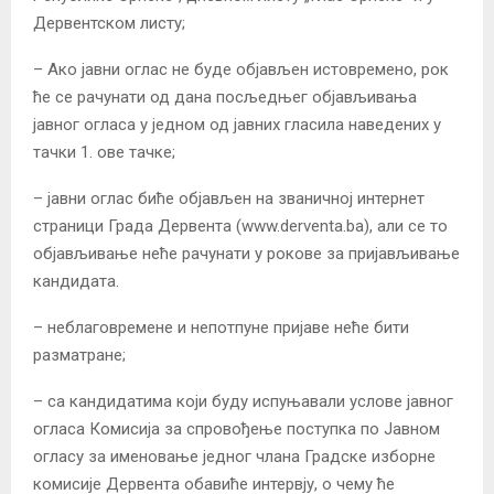
Дервентском листу;
– Ако јавни оглас не буде објављен истовремено, рок
ће се рачунати од дана посљедњег објављивања
јавног огласа у једном од јавних гласила наведених у
тачки 1. ове тачке;
– јавни оглас биће објављен на званичној интернет
страници Града Дервента (www.derventa.ba), али се то
објављивање неће рачунати у рокове за пријављивање
кандидата.
– неблаговремене и непотпуне пријаве неће бити
разматране;
– са кандидатима који буду испуњавали услове јавног
огласа Комисија за спровођење поступка по Јавном
огласу за именовање једног члана Градске изборне
комисије Дервента обавиће интервју, о чему ће