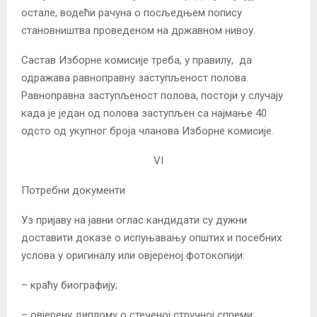
остале, водећи рачуна о посљедњем попису
становништва проведеном на државном нивоу.
Састав Изборне комисије треба, у правилу, да
одражава равноправну заступљеност полова.
Равноправна заступљеност полова, постоји у случају
када је један од полова заступљен са најмање 40
одсто од укупног броја чланова Изборне комисије.
VI
Потребни документи
Уз пријаву на јавни оглас кандидати су дужни
доставити доказе о испуњавању општих и посебних
услова у оригиналу или овјереној фотокопији:
– краћу биографију;
– овјерену диплому о стеченој стручној спреми;