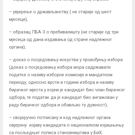
– увјерење о држављанству ( не старије од шест
мјесеци),
– образац ПБА-3 о пребивалишту (не старије од три
мјесеца од дана издавања од стране надлежног
органа);
– доказ о посједовању искуства у провођењу избора
(доказ о посједовању избора мора садржавати
податке о називу изборне комисије и мандатном
периоду, односно врсти и години избора и називу
бирачког мјеста у којем је кандидат био члан бирачког
одбора, те податак да је кандидат био ангажован у
раду бирачког одбора и обављао ту дужност);
– својеручно потписану и код надлежног органа
овјерену изјаву кандидата о националном изјашњењу
са посљедњег пописа становништава у БиХ;