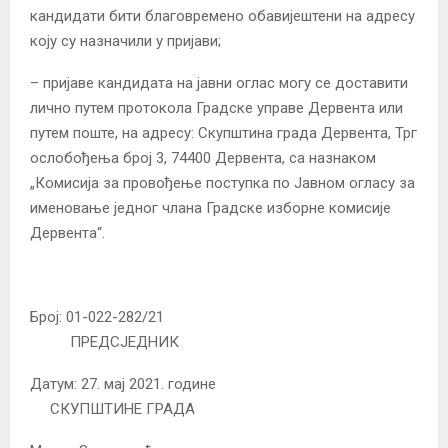
кандидати бити благовремено обавијештени на адресу
коју су назначили у пријави;
– пријаве кандидата на јавни оглас могу се доставити
лично путем протокола Градске управе Дервента или
путем поште, на адресу: Скупштина града Дервента, Трг
ослобођења број 3, 74400 Дервента, са назнаком
„Комисија за провођење поступка по Јавном огласу за
именовање једног члана Градске изборне комисије
Дервента“.
Број: 01-022-282/21
ПРЕДСЈЕДНИК
Датум: 27. мај 2021. године
СКУПШТИНЕ ГРАДА