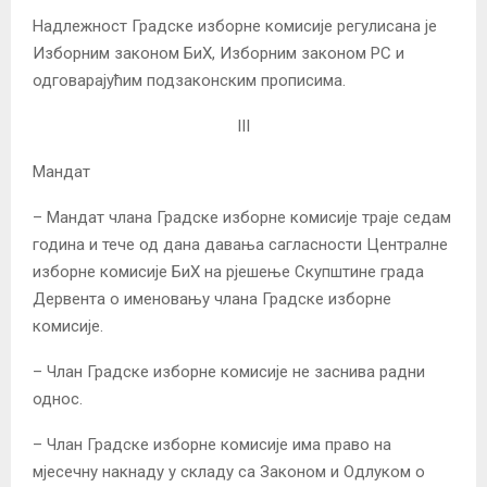
Надлежност Градске изборне комисије регулисана је
Изборним законом БиХ, Изборним законом РС и
одговарајућим подзаконским прописима.
III
Мандат
– Мандат члана Градске изборне комисије траје седам
година и тече од дана давања сагласности Централне
изборне комисије БиХ на рјешење Скупштине града
Дервента о именовању члана Градске изборне
комисије.
– Члан Градске изборне комисије не заснива радни
однос.
– Члан Градске изборне комисије има право на
мјесечну накнаду у складу са Законом и Одлуком о