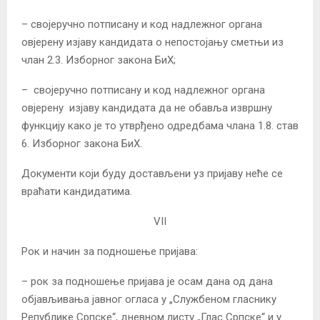
– својеручно потписану и код надлежног органа
овјерену изјаву кандидата о непостојању сметњи из
члан 2.3. Изборног закона БиХ;
– својеручно потписану и код надлежног органа
овјерену изјаву кандидата да не обавља извршну
функцију како је то утврђено одредбама члана 1.8. став
6. Изборног закона БиХ.
Документи који буду достављени уз пријаву неће се
враћати кандидатима.
VII
Рок и начин за подношење пријава:
– рок за подношење пријава је осам дана од дана
објављивања јавног огласа у „Службеном гласнику
Републике Српске“, дневном листу „Глас Српске“ и у