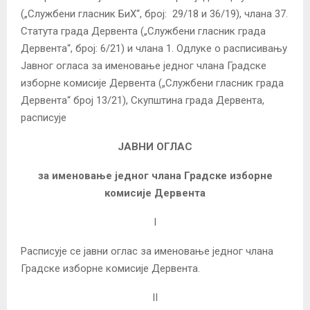
(„Службени гласник БиХ“, број: 29/18 и 36/19), члана 37.
Статута града Дервента („Службени гласник града
Дервента“, број: 6/21) и члана 1. Одлуке о расписивању
Јавног огласа за именовање једног члана Градске
изборне комисије Дервента („Службени гласник града
Дервента“ број 13/21), Скупштина града Дервента,
расписујe
ЈАВНИ ОГЛАС
за именовање једног члана Градске изборне
комисије Дервента
I
Расписује се јавни оглас за именовање једног члана
Градске изборне комисије Дервента.
II