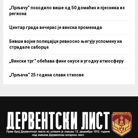
„Прљачу“ походило више од 50 домаћих и пјесника из
региона
Центар града вечерас је винска променада
Бивши војни полицајци ревносно његују успомену на
страдале саборце
„Вински трг“ обећава фине окусе и угодну атмосферу
„Прљача“ 25 година слави стихове