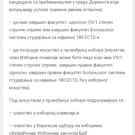
кандидата са пребивалиштем у граду Дервента који
испуњавају услове тражене јавним огласом);
– да има завршен факултет, односно VII/1 степен
стручне спреме или завршен факултет Болоњског
система студирања са најмање 180 ECTS и
– да посједује искуство у провођењу избора (изузетак:
члан Изборне комисије може бити лице које има VII/1
степен стручне спреме, завршен правни факултет,
односно завршен правни факултет Болоњског система
студирања са најмање 180 ECTS, без изборног
искуства).
Под искуством у провођењу избора подразумијева се:
– чланство у изборној комисији и
– чланство у бирачком одбору на изборима
обухваћеним Изборним законом БиХ.