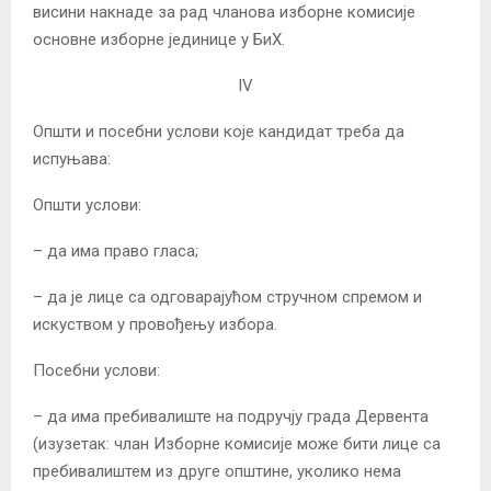
висини накнаде за рад чланова изборне комисије
основне изборне јединице у БиХ.
IV
Општи и посебни услови које кандидат треба да
испуњава:
Општи услови:
– да има право гласа;
– да је лице са одговарајућом стручном спремом и
искуством у провођењу избора.
Посебни услови:
– да има пребивалиште на подручју града Дервента
(изузетак: члан Изборне комисије може бити лице са
пребивалиштем из друге општине, уколико нема