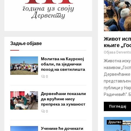
Живот исп
Задње објаве
књиге „Гос
Објава
Derventsk
Молитва на Каурској
Животна иску
обали, па зједнички
називом „Госп
поход на светилишта
Дервенћанке
0
представљена
публици у На
Дервенћани показали
Радичевић“. Бр
да врућине нису
препрека за хуманост
Погледај
0
Друштво
Ученике ће дочекати