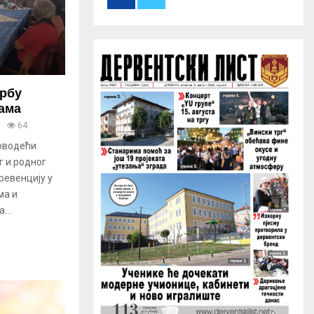
r
R
:
C
H
орбу
ама
64
оводећи
г и родног
рeвенцију у
ма и
...