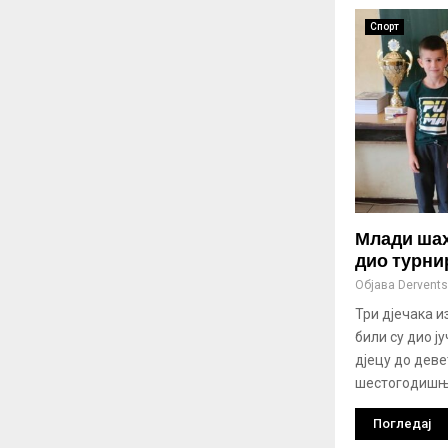
Спорт
Млади шах
дио турни
Објава
Derventsk
Три дјечака и
били су дио 
дјецу до деве
шестогодишњи
Погледај