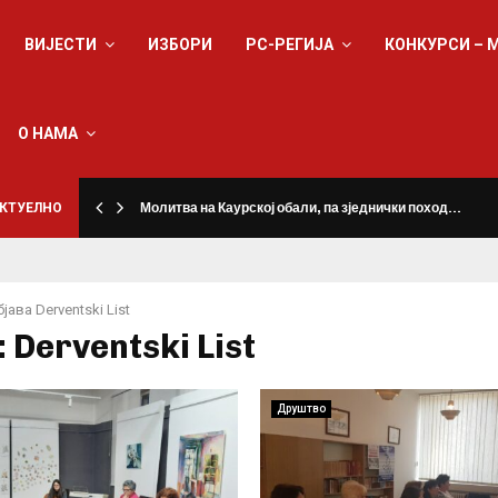
ВИЈЕСТИ
ИЗБОРИ
РС-РЕГИЈА
КОНКУРСИ – 
О НАМА
КТУЕЛНО
Молитва на Каурској обали, па зједнички поход…
бјава
Derventski List
:
Derventski List
Друштво