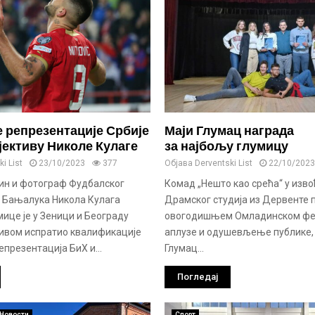
 репрезентације Србије
Маји Глумац награда
бјективу Николе Кулаге
за најбољу глумицу
i List
23/10/2023
377
Објава
Derventski List
22/10/2023
ин и фотограф Фудбалског
Комад „Нешто као срећа“ у изв
“ Бањалука Никола Кулага
Драмског студија из Дервенте п
ице је у Зеници и Београду
овогодишњем Омладинском фе
тивом испратио квалификације
аплузе и одушевљење публике, 
презентација БиХ и...
Глумац...
Погледај
Новости
Спорт