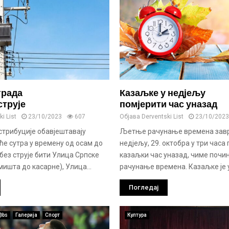
града
Казаљке у недјељу
струје
помјерити час уназад
i List
23/10/2023
607
Објава
Derventski List
23/10/2023
стрибуције обавјештавају
Љетње рачунање времена завр
ће сутра у времену од осам до
недјељу, 29. октобра у три час
без струје бити Улица Српске
казаљки час уназад, чиме почи
мишта до касарне), Улица...
рачунање времена. Казаљке је у 
Погледај
@bs
Галерија
Спорт
Култура