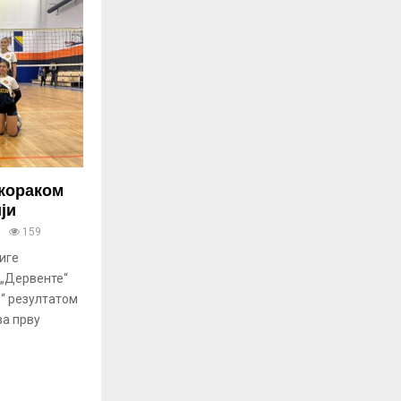
кораком
ји
159
иге
 „Дервенте“
е“ резултатом
за прву