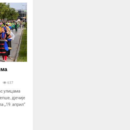
има
637
ас улицама
епше, дјечије
а „19. април“