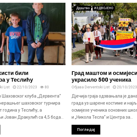
Друштво
ИЗДВОЈЕНО
исти били
Град маштом и осмијес
ра у Теслићу
украсило 500 ученика
i List
22/10/2023
80
Објава
Derventski List
20/10/2023
з Шаховског клуба „Дервента“
Дјечија граја одзвањала је дан
јучерашњег шаховског турнира
града уз шарене костиме и најљ
т година у Теслићу, а
осмијехе ученика основних школ
 Јован Дракулић са 4,5 бода...
и „Никола Тесла“ и Центра за...
Погледај