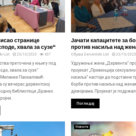
исао странице
Јачати капацитете за б
поде, хвала за сузе“
против насиља над жен
i List
23/10/2023
437
Објава
Derventski List
23/10/2023
ства преточена у књигу под
Удружење жена „Дервента“ пр
оде, хвала за сузе“
пројекат „Превенција сексуално
 Миланке Панзаловић
насиља“ настоји да подстакне п
 су вечерас дервентској
борби против насиља над жена
родној библиотеци „Бранко
дјевојкама. Пројекат је подржала
ојни...
Погледај
Новости