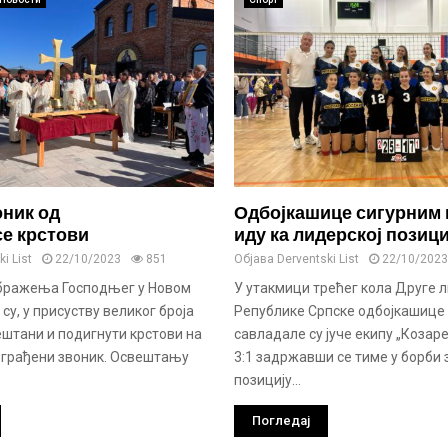
оник од
Одбојкашице сигурним 
се крстови
иду ка лидерској позици
i List
22/10/2023
851
Објава
Derventski List
22/10/2023
бражења Господњег у Новом
У утакмици трећег кола Друге л
су, у присуству великог броја
Републике Српске одбојкашице
ештани и подигнути крстови на
савладале су јуче екипу „Козар
зграђени звоник. Освештању
3:1 задржавши се тиме у борби 
позицију...
Погледај