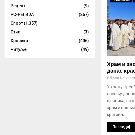
Рецепт
(9)
РС-РЕГИЈА
(267)
Спорт
(1.357)
Стил
(3)
Хроника
(406)
Читуље
(49)
Храм и зв
данас кра
Објава
Derventsk
У храму Прео
насељу данаc 
вјерника, осв
храм и новои
крстова,...
Погледај