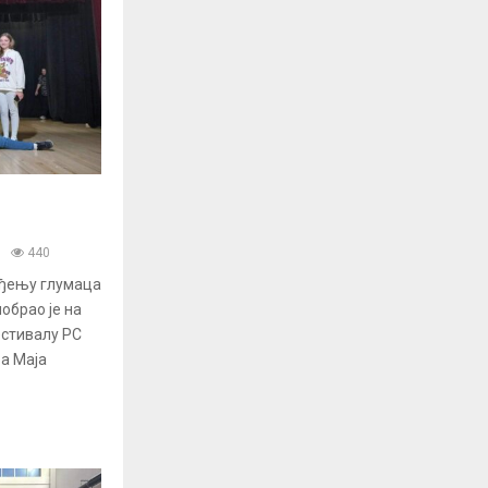
440
ођењу глумаца
обрао је на
стивалу РС
а Маја