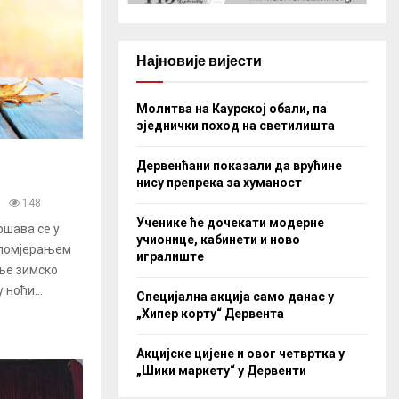
Најновије вијести
Молитва на Каурској обали, па
зједнички поход на светилишта
Дервенћани показали да врућине
нису препрека за хуманост
148
Ученике ће дочекати модерне
шава се у
учионице, кабинети и ново
а помјерањем
игралиште
ње зимско
ноћи...
Специјална акција само данас у
„Хипер корту“ Дервента
Акцијске цијене и овог четвртка у
„Шики маркету“ у Дервенти