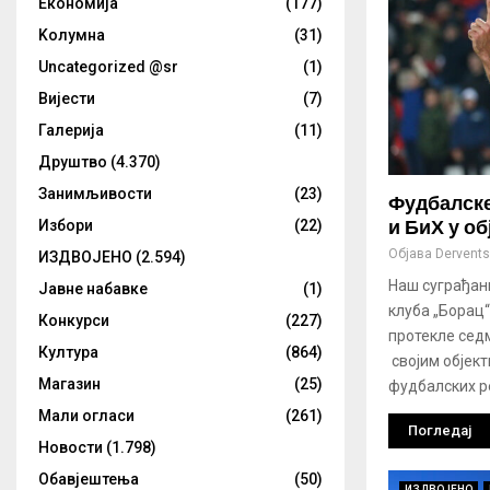
Eкономија
(177)
Kолумнa
(31)
Uncategorized @sr
(1)
Вијести
(7)
Галерија
(11)
Друштво
(4.370)
Занимљивости
(23)
Фудбалске
и БиХ у о
Избори
(22)
Објава
Derventsk
ИЗДВОЈЕНО
(2.594)
Наш суграђан
Јавне набавке
(1)
клуба „Борац
Конкурси
(227)
протекле седм
Култура
(864)
својим објек
Магазин
(25)
фудбалских ре
Мали огласи
(261)
Погледај
Новости
(1.798)
Обавјештења
(50)
ИЗДВОЈЕНО