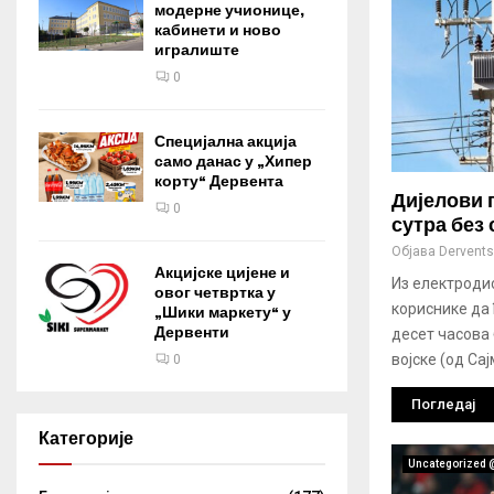
модерне учионице,
кабинети и ново
игралиште
0
Специјална акција
само данас у „Хипер
корту“ Дервента
Дијелови 
0
сутра без 
Објава
Derventsk
Акцијске цијене и
Из електроди
овог четвртка у
кориснике да 
„Шики маркету“ у
Дервенти
десет часова 
војске (од Сај
0
Погледај
Категорије
Uncategorized 