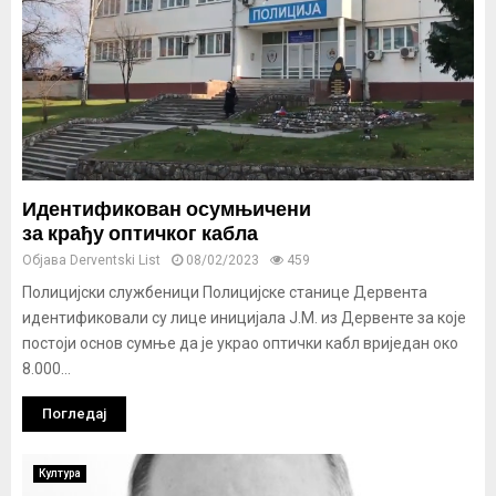
Идентификован осумњичени
за крађу оптичког кабла
Објава
Derventski List
08/02/2023
459
Полицијски службеници Полицијске станице Дервента
идентификовали су лице иницијала Ј.М. из Дервенте за које
постоји основ сумње да је украо оптички кабл вриједан око
8.000...
Погледај
Култура