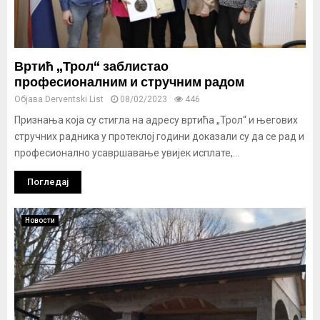
Вртић „Трол“ заблистао
професионалним и стручним радом
Објава
Derventski List
08/02/2023
446
Признања која су стигла на адресу вртића „Трол“ и његових
стручних радника у протеклој години доказали су да се рад и
професионално усавршавање увијек исплате,...
Погледај
Новости