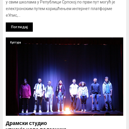
у свим школама у Републици Српској по први пут могућ је
електронским путем коришћењем интернет платформе
еУпис,...
Погледај
Култура
Драмски студио