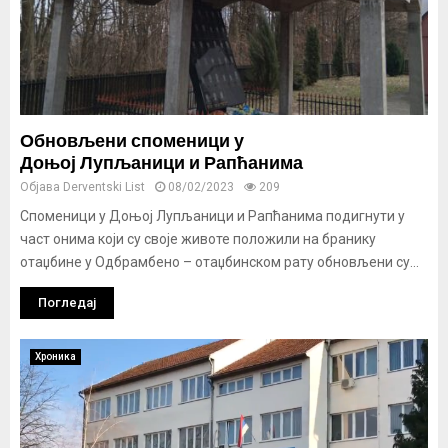
Обновљени споменици у
Доњој Лупљаници и Рапћанима
Објава
Derventski List
08/02/2023
209
Споменици у Доњој Лупљаници и Рапћанима подигнути у
част онима који су своје животе положили на бранику
отаџбине у Одбрамбено – отаџбинском рату обновљени су...
Погледај
Хроника