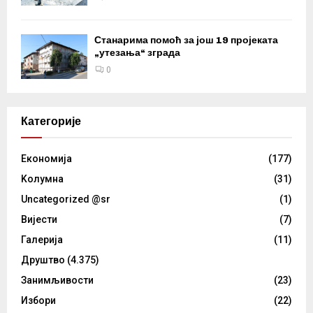
Станарима помоћ за још 19 пројеката
„утезања“ зграда
0
Категорије
Eкономија
(177)
Kолумнa
(31)
Uncategorized @sr
(1)
Вијести
(7)
Галерија
(11)
Друштво
(4.375)
Занимљивости
(23)
Избори
(22)