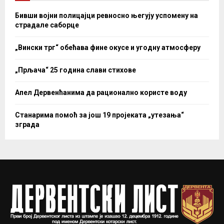
Бивши војни полицајци ревносно његују успомену на
страдале саборце
„Вински трг“ обећава фине окусе и угодну атмосферу
„Прљача“ 25 година слави стихове
Апел Дервенћанима да рационално користе воду
Станарима помоћ за још 19 пројеката „утезања“
зграда