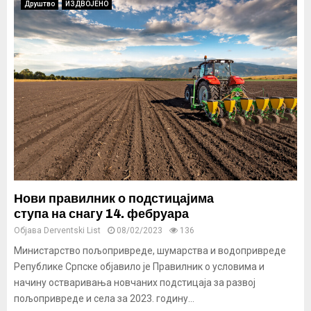
Друштво
ИЗДВОЈЕНО
Нови правилник о подстицајима
ступа на снагу 14. фебруара
Објава
Derventski List
08/02/2023
136
Министарство пољопривреде, шумарства и водопривреде
Републике Српске објавило је Правилник о условима и
начину остваривања новчаних подстицаја за развој
пољопривреде и села за 2023. годину...