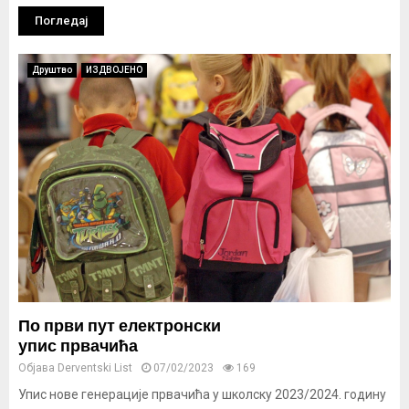
Погледај
Друштво
ИЗДВОЈЕНО
По први пут електронски
упис првачића
Објава
Derventski List
07/02/2023
169
Упис нове генерације првачића у школску 2023/2024. годину