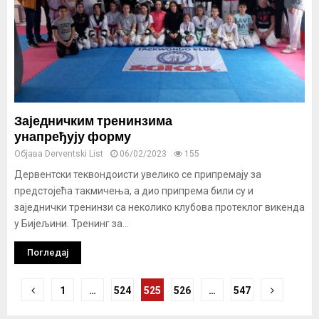
Заједничким тренинзима
унапређују форму
Објава
Derventski List
06/02/2023
155
Дервентски теквондоисти увелико се припремају за
предстојећа такмичења, а дио припрема били су и
заједнички тренинзи са неколико клубова протеклог викенда
у Бијељини. Тренинг за...
Погледај
Кретање
1
…
524
525
526
…
547
чланака