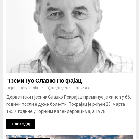
Преминуо Славко Покрајац
Објава
Derventski List
08/02/2023
2643
Дервентски пјесник Славко Покрајац преминуо је синоћ у 66.
години послије дуже болести. Покрајац је рођен 23. марта
1957. године у Горњим Календеровцима, а 1978....
Погледај