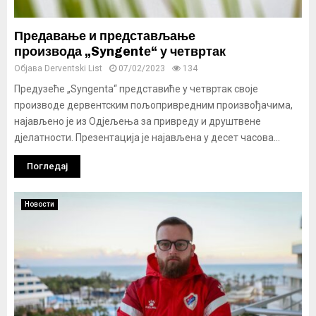
Предавање и представљање
производа „Syngentе“ у четвртак
Објава
Derventski List
07/02/2023
134
Предузеће „Syngenta“ представиће у четвртак своје
производе дервентским пољопривредним произвођачима,
најављено је из Одјељења за привреду и друштвене
дјелатности. Презентација је најављена у десет часова...
Погледај
Новости