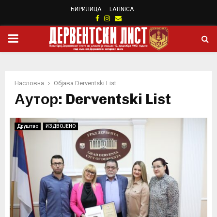
ЋИРИЛИЦА
LATINICA
Facebook
Instagram
Email
PRIMARY
MENU
Насловна
Објава
Derventski List
Аутор:
Derventski List
Друштво
ИЗДВОЈЕНО