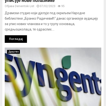
уписује нове полазнике
Објава
Derventski List
07/02/2023
95
Драмски студио који дјелује под окриљем Народне
библиотеке „Бранко Радичевић“ данас организује аудицију
за упис нових чланова и то у групу основаца,
средњошколаца, те одраслих....
Погледај
Друштво