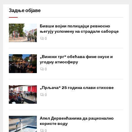
Задње објаве
Бивши војни полицајци ревносно
његују успомену на страдале саборце
0
„Вински трг“ обећава фине окусе и
угодну атмосферу
0
„Прљача“ 25 година слави стихове
0
Апел Дервенћанима да рационално
користе воду
0