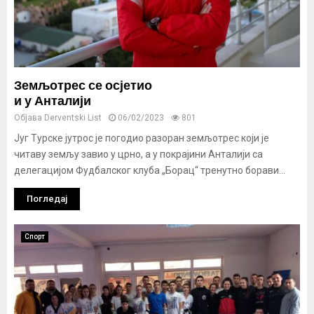
Земљотрес се осјетио
и у Анталији
Објава
Derventski List
06/02/2023
801
Југ Турске јутрос је погодио разорaн земљотрес који је
читаву земљу завио у црно, а у покрајини Анталији са
делегацијом Фудбалског клуба „Борац“ тренутно борави...
Погледај
Спорт