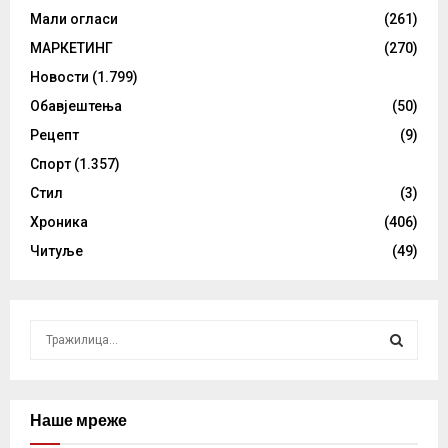
Мали огласи
(261)
МАРКЕТИНГ
(270)
Новости
(1.799)
Обавјештења
(50)
Рецепт
(9)
Спорт
(1.357)
Стил
(3)
Хроника
(406)
Читуље
(49)
S
e
a
S
r
c
Наше мреже
E
h