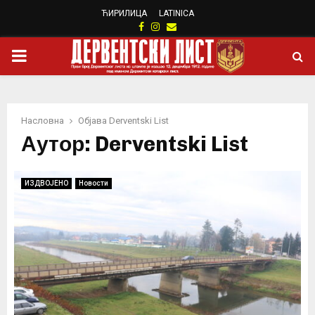
ЋИРИЛИЦА
LATINICA
Facebook
Instagram
Email
PRIMARY
MENU
Насловна
Објава
Derventski List
Аутор:
Derventski List
ИЗДВОЈЕНО
Новости