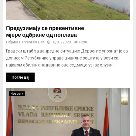
Предузимају се превентивне
мјере одбране од поплава
Објава
Derventski List
16/01/2023
1298
Градски штаб за ванредне ситуације Дервенте упознат је са
дописом Републичке управе цивилне заштите у вези са
најавом обилних падавина ове седмице уз јак олујни...
Погледај
Новости