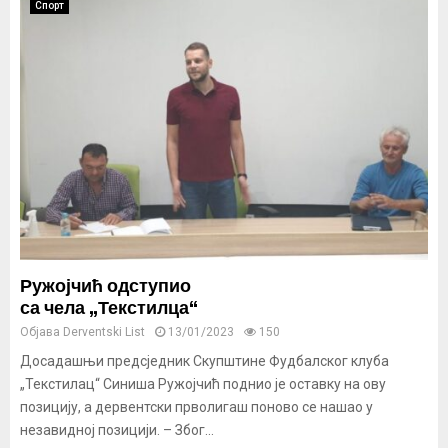
Спорт
Ружојчић одступио
са чела „Текстилца“
Објава
Derventski List
13/01/2023
150
Досадашњи предсједник Скупштине Фудбалског клуба
„Текстилац“ Синиша Ружојчић поднио је оставку на ову
позицију, а дервентски прволигаш поново се нашао у
незавидној позицији. – Због...