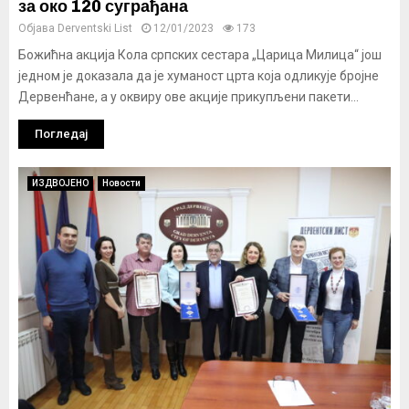
за око 120 суграђана
Објава
Derventski List
12/01/2023
173
Божићна акција Кола српских сестара „Царица Милица“ још
једном је доказала да је хуманост црта која одликује бројне
Дервенћане, а у оквиру ове акције прикупљени пакети...
Погледај
ИЗДВОЈЕНО
Новости