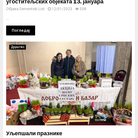
угоститељских објеката 13. јануара
Објава
Derventski List
12/01/2023
508
...
Погледај
Друштво
Уљепшали празнике