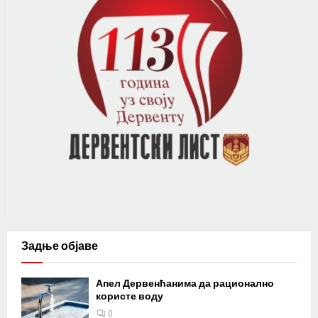
Задње објаве
Апел Дервенћанима да рационално
користе воду
0