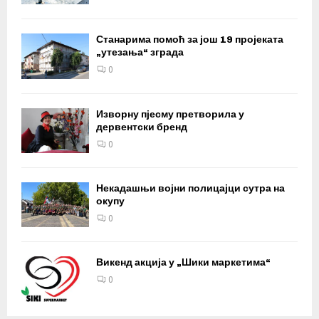
Станарима помоћ за још 19 пројеката
„утезања“ зграда
0
Изворну пјесму претворила у
дервентски бренд
0
Некадашњи војни полицајци сутра на
окупу
0
Викенд акција у „Шики маркетима“
0