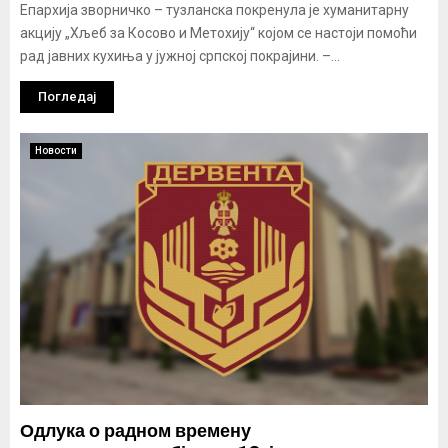
Епархија зворничко – тузланска покренула је хуманитарну
акцију „Хљеб за Косово и Метохију“ којом се настоји помоћи
рад јавних кухиња у јужној српској покрајини. –...
Погледај
Новости
Одлука о радном времену