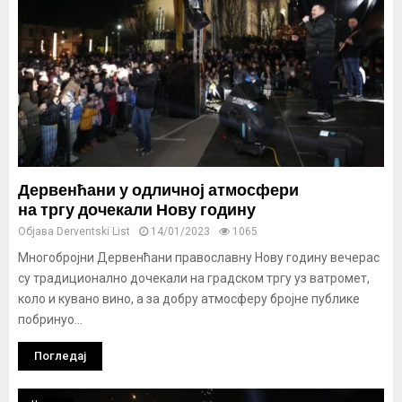
Дервенћани у одличној атмосфери
на тргу дочекали Нову годину
Објава
Derventski List
14/01/2023
1065
Многобројни Дервенћани православну Нову годину вечерас
су традиционално дочекали на градском тргу уз ватромет,
коло и кувано вино, а за добру атмосферу бројне публике
побринуо...
Погледај