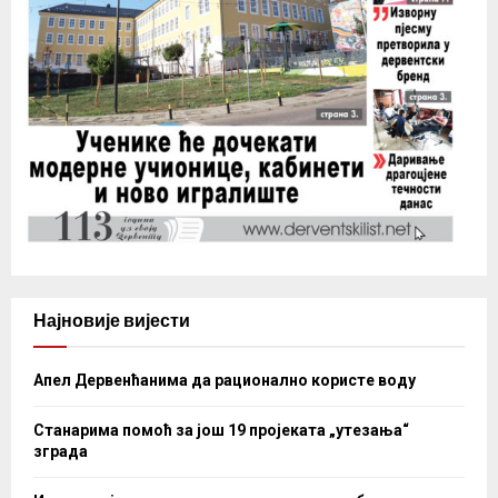
Најновије вијести
Апел Дервенћанима да рационално користе воду
Станарима помоћ за још 19 пројеката „утезања“
зграда