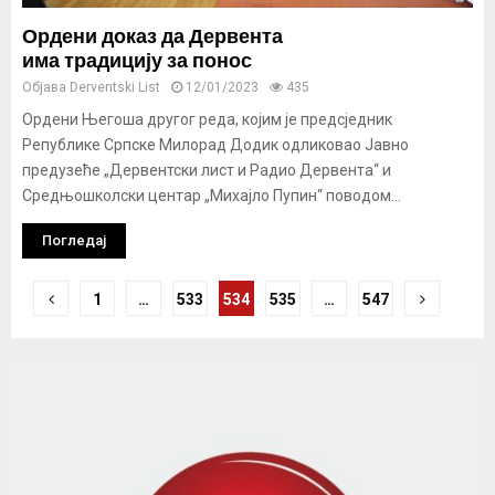
Ордени доказ да Дервента
има традицију за понос
Објава
Derventski List
12/01/2023
435
Ордени Његоша другог реда, којим је предсједник
Републике Српске Милорад Додик одликовао Јавно
предузеће „Дервентски лист и Радио Дервента“ и
Средњошколски центар „Михајло Пупин“ поводом...
Погледај
Кретање
1
…
533
534
535
…
547
чланака