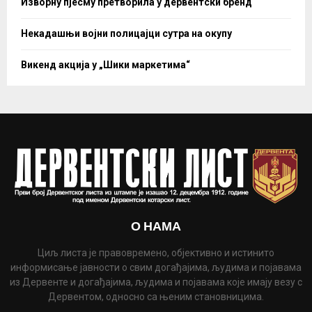
Изворну пјесму претворила у дервентски бренд
Некадашњи војни полицајци сутра на окупу
Викенд акција у „Шики маркетима“
О НАМА
Циљ листа је правовремено, објективно и истинито
информисање јавности о свим догађајима, људима и појавама
из Дервенте и догађајима, људима и појавама које имају везу с
Дервентом, односно са њеним становницима.