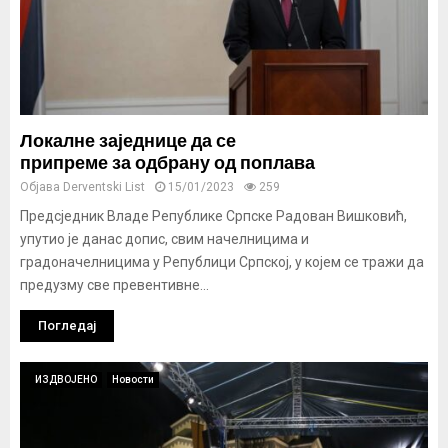
Локалне заједнице да се
припреме за одбрану од поплава
Објава
Derventski List
15/01/2023
259
Предсједник Владе Републике Српске Радован Вишковић,
упутио је данас допис, свим начелницима и
градоначелницима у Републици Српској, у којем се тражи да
предузму све превентивне...
Погледај
ИЗДВОЈЕНО
Новости