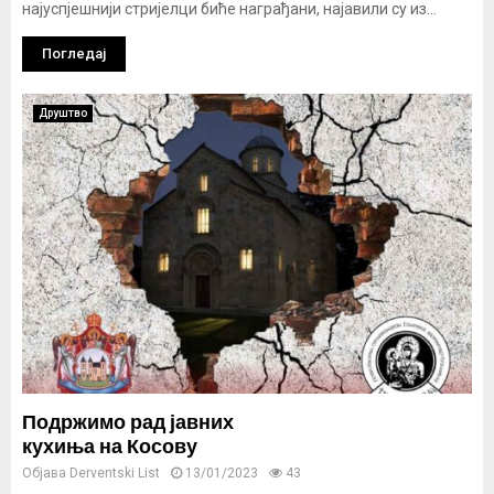
најуспјешнији стријелци биће награђани, најавили су из...
Погледај
Друштво
Подржимо рад јавних
кухиња на Косову
Објава
Derventski List
13/01/2023
43