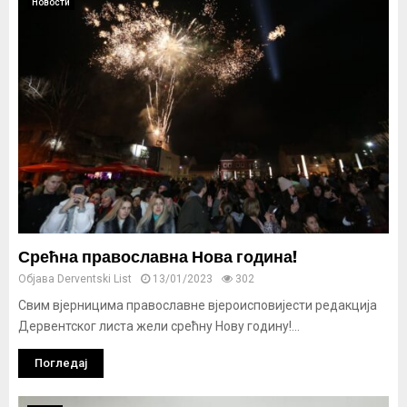
Новости
Срећна православна Нова година!
Објава
Derventski List
13/01/2023
302
Свим вјерницима православне вјероисповијести редакција
Дервентског листа жели срећну Нову годину!...
Погледај