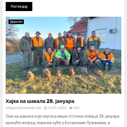
Погледај
Друштво
Хајка на шакала 28. јануара
Објава
Derventski List
13/01/2023
410
Лов на шакала који окупља више стотина ловаца 28. јануара
кренуће испред ловачке куће у Босанским Лужанима, а