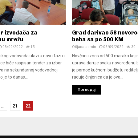
bor izvođača za
Grad darivao 58 novoro
nu mrežu
beba sa po 500 KM
08/09/2022
15
Објава
admin
08/09/2022
30
jskog vodovoda ulazi u novu fazu i
Novčani iznos od 500 maraka koj
ce biće raspisan tender za izbor
uprava daruje svaku novorođenu 
va na sekundarnoj vodovodnoj
je pomoć kućnom budžetu roditelj
 je to danas...
raduje činjenica da je ova...
Погледај
cija
…
21
22
ma