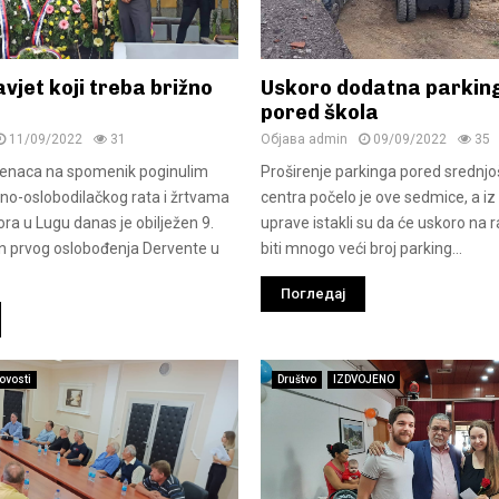
vjet koji treba brižno
Uskoro dodatna parkin
pored škola
11/09/2022
31
Објава
admin
09/09/2022
35
jenaca na spomenik poginulim
Proširenje parkinga pored srednj
no-oslobodilačkog rata i žrtvama
centra počelo je ove sedmice, a i
ora u Lugu danas je obilježen 9.
uprave istakli su da će uskoro na 
n prvog oslobođenja Dervente u
biti mnogo veći broj parking...
Погледај
ovosti
Društvo
IZDVOJENO