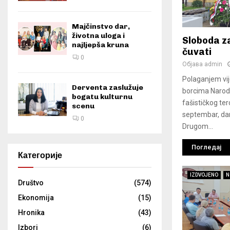
Majčinstvo dar,
životna uloga i
Sloboda za
najljepša kruna
čuvati
0
Објава
admin
Polaganjem vi
Derventa zaslužuje
borcima Narod
bogatu kulturnu
fašističkog ter
scenu
septembar, da
0
Drugom...
Погледај
Категорије
IZDVOJENO
N
Društvo
(574)
Ekonomija
(15)
Hronika
(43)
Izbori
(6)