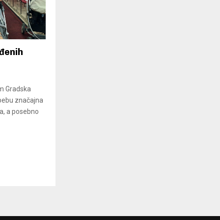
đenih
im Gradska
bebu značajna
a, a posebno