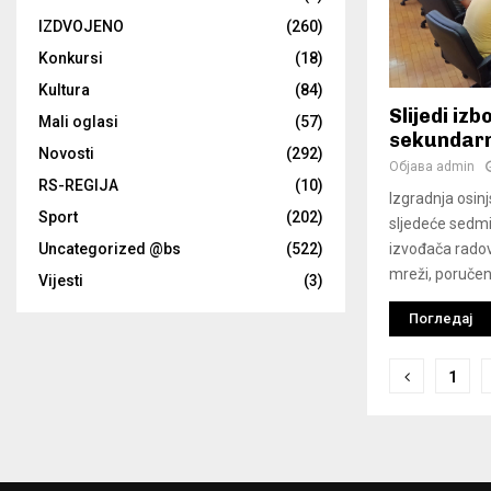
IZDVOJENO
(260)
Konkursi
(18)
Kultura
(84)
Slijedi iz
Mali oglasi
(57)
sekundar
Novosti
(292)
Објава
admin
RS-REGIJA
(10)
Izgradnja osin
Sport
(202)
sljedeće sedmi
izvođača rado
Uncategorized @bs
(522)
mreži, poručeno
Vijesti
(3)
Погледај
Naviga
1
članci