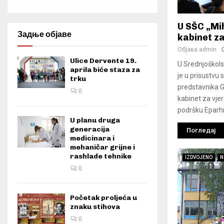
U SŠC „Mi
Задње објаве
kabinet z
Објава
admin
Ulice Dervente 19.
U Srednjoškols
aprila biće staza za
je u prisustvu 
trku
predstavnika 
0
kabinet za vje
podršku Eparhij
U planu druga
generacija
Погледај
medicinara i
mehaničar grijne i
rashlade tehnike
IZDVOJENO
N
0
Početak proljeća u
znaku stihova
0