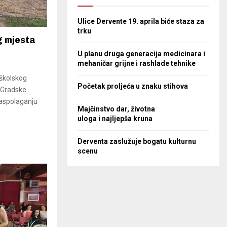
Ulice Dervente 19. aprila biće staza za
trku
g mjesta
U planu druga generacija medicinara i
mehaničar grijne i rashlade tehnike
oškolskog
Početak proljeća u znaku stihova
z Gradske
raspolaganju
Majčinstvo dar, životna
uloga i najljepša kruna
Derventa zaslužuje bogatu kulturnu
scenu