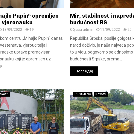
hajlo Pupin“ opremljen
Mir, stabilnost i napre
a vjeronauku
budućnost RS
13/09/2022
19
Објава
admin
11/09/2022
20
kom centru „Mihajlo Pupin“ danas
Republika Srpska, poslije golgota k
sveštenstva, vjeroučitelja i
narod doživio, je naša najveća pob
Gradske uprave promovisan
to u vidu, odgovorno se odnosim
ronauku koji je opremljen uz
budućnosti Srpske, prema...
e...
Погледај
ovosti
IZDVOJENO
Novosti