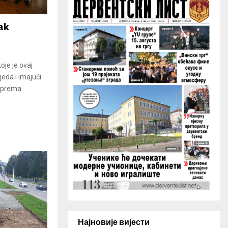
H
dak
oje je ovaj
jeda i imajući
o prema
Најновије вијести