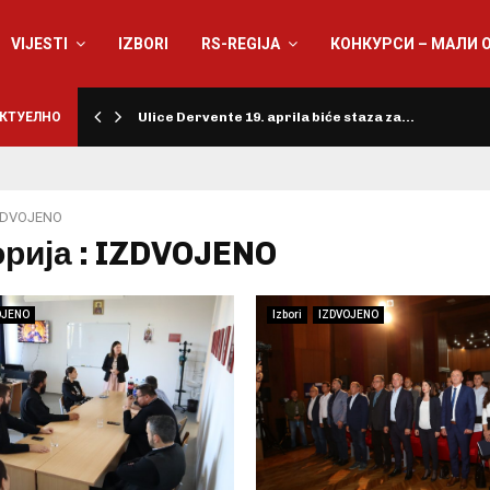
VIJESTI
IZBORI
RS-REGIJA
КОНКУРСИ – МАЛИ 
КТУЕЛНО
Ulice Dervente 19. aprila biće staza za…
ZDVOJENO
орија : IZDVOJENO
OJENO
Izbori
IZDVOJENO