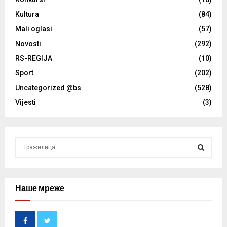
Kultura
(84)
Mali oglasi
(57)
Novosti
(292)
RS-REGIJA
(10)
Sport
(202)
Uncategorized @bs
(528)
Vijesti
(3)
S
e
a
S
r
c
Наше мреже
E
h
f
A
o