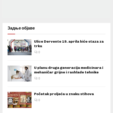
Задње објаве
Ulice Dervente 19. aprila biće staza za
trku
0
U planu druga generacija medicinara i
mehaničar grijne i rashlade tehnike
0
Početak proljeća u znaku stihova
0