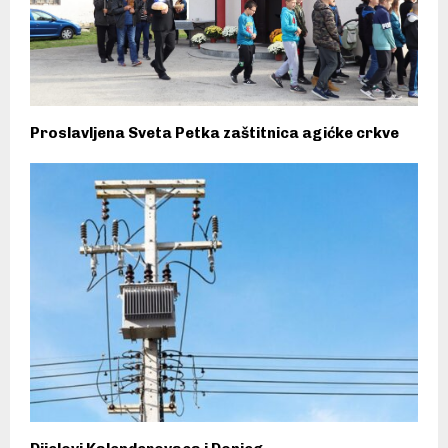
Proslavljena Sveta Petka zaštitnica agićke crkve