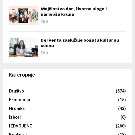
Majčinstvo dar, životna uloga i
najljepša kruna
0
Derventa zaslužuje bogatu kulturnu
scenu
0
Категорије
Društvo
(574)
Ekonomija
(15)
Hronika
(43)
Izbori
(6)
IZDVOJENO
(260)
Konkursi
(18)