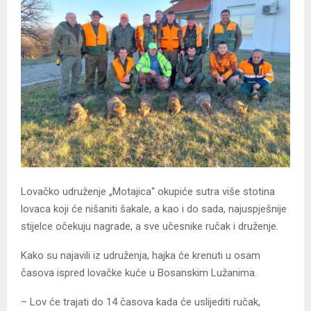
Lovačko udruženje „Motajica“ okupiće sutra više stotina
lovaca koji će nišaniti šakale, a kao i do sada, najuspješnije
stijelce očekuju nagrade, a sve učesnike ručak i druženje.
Kako su najavili iz udruženja, hajka će krenuti u osam
časova ispred lovačke kuće u Bosanskim Lužanima.
– Lov će trajati do 14 časova kada će uslijediti ručak,