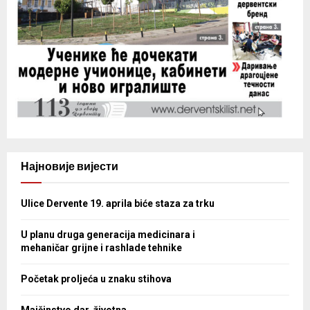
Најновије вијести
Ulice Dervente 19. aprila biće staza za trku
U planu druga generacija medicinara i
mehaničar grijne i rashlade tehnike
Početak proljeća u znaku stihova
Majčinstvo dar, životna