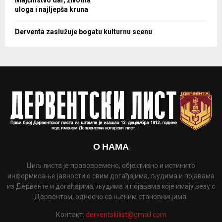
uloga i najljepša kruna
Derventa zaslužuje bogatu kulturnu scenu
О НАМА
Циљ листа је правовремено, објективно и истинито
информисање јавности о свим догађајима, људима и појавама
из Дервенте и догађајима, људима и појавама које имају везу с
Дервентом, односно са њеним становницима.
Контакт:
derventskilist@gmail.com