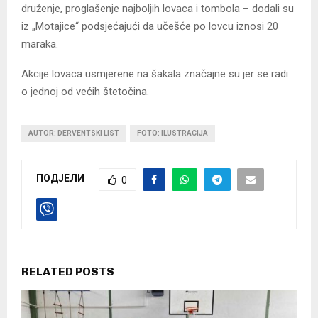
druženje, proglašenje najboljih lovaca i tombola – dodali su
iz „Motajice“ podsjećajući da učešće po lovcu iznosi 20
maraka.
Akcije lovaca usmjerene na šakala značajne su jer se radi
o jednoj od većih štetočina.
AUTOR: DERVENTSKI LIST
FOTO: ILUSTRACIJA
ПОДЈЕЛИ
0
RELATED POSTS