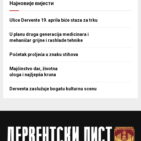
Најновије вијести
Ulice Dervente 19. aprila biće staza za trku
U planu druga generacija medicinara i
mehaničar grijne i rashlade tehnike
Početak proljeća u znaku stihova
Majčinstvo dar, životna
uloga i najljepša kruna
Derventa zaslužuje bogatu kulturnu scenu