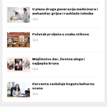
U planu druga generacija medicinara i
mehaničar grijne i rashlade tehnike
0
Početak proljeća u znaku stihova
0
Majčinstvo dar, životna uloga i
najljepša kruna
0
Derventa zaslužuje bogatu kulturnu
scenu
0