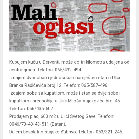
Kupujem kuću u Derventi, može do tri kilometra udaljena od
centra grada. Telefon: 065/432-494.
Izdajem dvosoban i jednosoban namješten stan u Ulici
Branka Radičevića broj 12. Telefon: 065/587-496.
Izdajem sobe sa kupatilom, može i stan sa dvije sobe i
kupatilom i predsoblje u Ulici Miloša Vujakovića broj 45.
Telefon: 066/435-507.
Prodajem plac, 660 m2 u Ulici Svetog Save. Telefon:
0046/70-43-43-511 (Batan).
Dajem besplatno stajsko đubrivo. Telefon: 053/321-245.