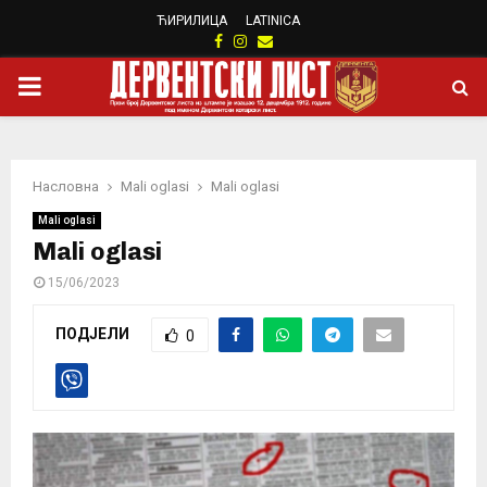
ЋИРИЛИЦА
LATINICA
Facebook
Instagram
Email
PRIMARY
MENU
Насловна
Mali oglasi
Mali oglasi
Mali oglasi
Mali oglasi
15/06/2023
ПОДЈЕЛИ
0