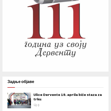
Задње објаве
Ulice Dervente 19. aprila biće staza za
trku
0