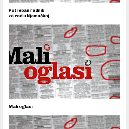
Potreban radnik
za rad u Njemačkoj
Mali oglasi