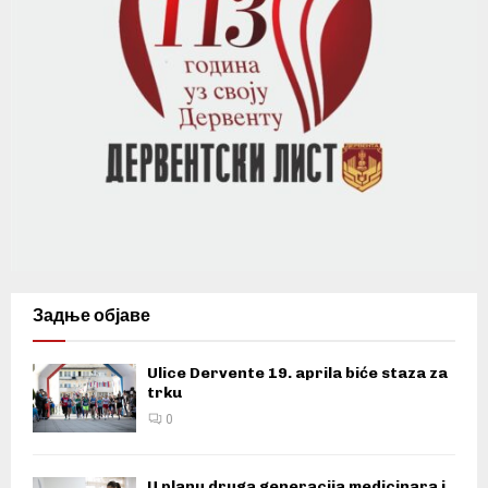
Задње објаве
Ulice Dervente 19. aprila biće staza za
trku
0
U planu druga generacija medicinara i