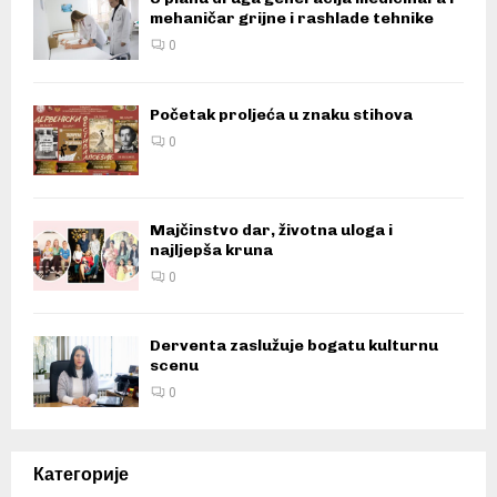
mehaničar grijne i rashlade tehnike
0
Početak proljeća u znaku stihova
0
Majčinstvo dar, životna uloga i
najljepša kruna
0
Derventa zaslužuje bogatu kulturnu
scenu
0
Категорије