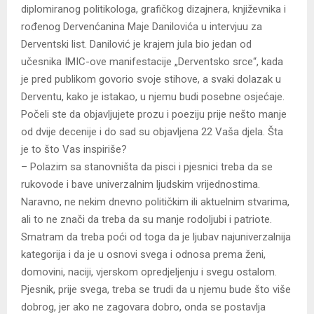
diplomiranog politikologa, grafičkog dizajnera, književnika i
rođenog Dervenćanina Maje Danilovića u intervjuu za
Derventski list. Danilović je krajem jula bio jedan od
učesnika IMIC-ove manifestacije „Derventsko srce“, kada
je pred publikom govorio svoje stihove, a svaki dolazak u
Derventu, kako je istakao, u njemu budi posebne osjećaje.
Počeli ste da objavljujete prozu i poeziju prije nešto manje
od dvije decenije i do sad su objavljena 22 Vaša djela. Šta
je to što Vas inspiriše?
– Polazim sa stanovništa da pisci i pjesnici treba da se
rukovode i bave univerzalnim ljudskim vrijednostima.
Naravno, ne nekim dnevno političkim ili aktuelnim stvarima,
ali to ne znači da treba da su manje rodoljubi i patriote.
Smatram da treba poći od toga da je ljubav najuniverzalnija
kategorija i da je u osnovi svega i odnosa prema ženi,
domovini, naciji, vjerskom opredjeljenju i svegu ostalom.
Pjesnik, prije svega, treba se trudi da u njemu bude što više
dobrog, jer ako ne zagovara dobro, onda se postavlja