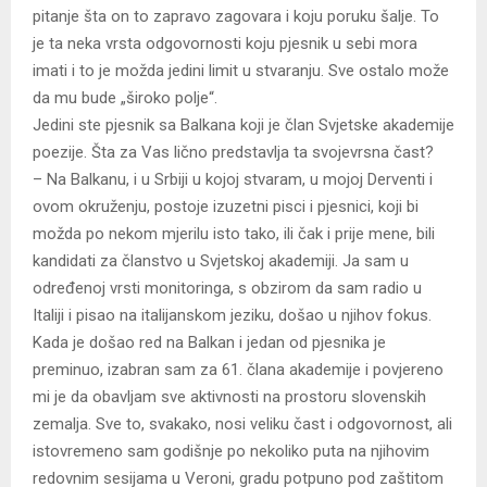
pitanje šta on to zapravo zagovara i koju poruku šalje. To
je ta neka vrsta odgovornosti koju pjesnik u sebi mora
imati i to je možda jedini limit u stvaranju. Sve ostalo može
da mu bude „široko polje“.
Jedini ste pjesnik sa Balkana koji je član Svjetske akademije
poezije. Šta za Vas lično predstavlja ta svojevrsna čast?
– Na Balkanu, i u Srbiji u kojoj stvaram, u mojoj Derventi i
ovom okruženju, postoje izuzetni pisci i pjesnici, koji bi
možda po nekom mjerilu isto tako, ili čak i prije mene, bili
kandidati za članstvo u Svjetskoj akademiji. Ja sam u
određenoj vrsti monitoringa, s obzirom da sam radio u
Italiji i pisao na italijanskom jeziku, došao u njihov fokus.
Kada je došao red na Balkan i jedan od pjesnika je
preminuo, izabran sam za 61. člana akademije i povjereno
mi je da obavljam sve aktivnosti na prostoru slovenskih
zemalja. Sve to, svakako, nosi veliku čast i odgovornost, ali
istovremeno sam godišnje po nekoliko puta na njihovim
redovnim sesijama u Veroni, gradu potpuno pod zaštitom