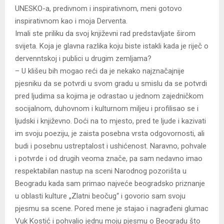
UNESKO-a, predivnom i inspirativnom, meni gotovo
inspirativnom kao i moja Derventa.
Imali ste priliku da svoj književni rad predstavljate širom
svijeta. Koja je glavna razlika koju biste istakli kada je riječ o
dervenntskoj i publici u drugim zemljama?
– U klišeu bih mogao reći da je nekako najznačajnije
pjesniku da se potvrdi u svom gradu u smislu da se potvrdi
pred ljudima sa kojima je odrastao u jednom zajedničkom
socijalnom, duhovnom i kulturnom miljeu i profilisao se i
ljudski i književno. Doći na to mjesto, pred te ljude i kazivati
im svoju poeziju, je zaista posebna vrsta odgovornosti, ali
budi i posebnu ustreptalost i ushićenost. Naravno, pohvale
i potvrde i od drugih veoma znače, pa sam nedavno imao
respektabilan nastup na sceni Narodnog pozorišta u
Beogradu kada sam primao najveće beogradsko priznanje
u oblasti kulture „Zlatni beočug“ i govorio sam svoju
pjesmu sa scene. Pored mene je stajao i nagrađeni glumac
Vuk Kostić i pohvalio jednu moju pjesmu o Beogradu što