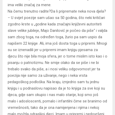
ima veliki značaj za mene.
Na čemu trenutno radite?Da li pripremate neka nova djela?
– U svijet poezije sam ušao sa 50 godina, što neki kritičari
zgodno krste u „godine kada značajni književni autoriteti
slave velike jubileje, Majo Danilović je počeo da piše“ i valjda
sam zbog toga, na određen toga, žurio pa sam uspio da
napišem 22 knjige. Ali, ima još dosta toga u pripremi. Mnogi
su se iznenadili jer u pripremi imam knjigu pjesama za
djecu što nije bila moja sfera, jer o tome mislim isto kao i o
pisanju o patriotizmu. Ne smije olako da se piše i ne bi
trebalo svako da piše, a i nosi veliku odgovornost jer ta
poezija nije samo za uživanje, nego i neka vrsta
pedagoškog podloška. Na kraju, iznjedrio sam tu jednu
knjigu i u podnaslovu napisao da je to knjiga za sve koji su
djeca, gdje sam okupio i nas malo starije, koji smo još
malo i adosloscenti, pomalo i infantilni čime se branimo od
vremešnosti, tako da je ona namijenjena i njima i nekoj
malo možda odraslijoj djeci. Imam u pripremi i nedovršeni