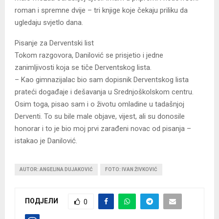
roman i spremne dvije – tri knjige koje čekaju priliku da
ugledaju svjetlo dana.
Pisanje za Derventski list
Tokom razgovora, Danilović se prisjetio i jedne
zanimljivosti koja se tiče Derventskog lista.
– Kao gimnazijalac bio sam dopisnik Derventskog lista
prateći događaje i dešavanja u Srednjoškolskom centru.
Osim toga, pisao sam i o životu omladine u tadašnjoj
Derventi. To su bile male objave, vijest, ali su donosile
honorar i to je bio moj prvi zarađeni novac od pisanja –
istakao je Danilović.
AUTOR: ANGELINA DUJAKOVIĆ
FOTO: IVAN ŽIVKOVIĆ
ПОДЈЕЛИ
0