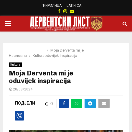
ЋИРИЛИЦА
LATINICA
Facebook
Instagram
Email
PRIMARY
MENU
Moja Derventa mi je
Насловна
Kultura
oduvijek inspiracija
Kultura
Moja Derventa mi je
oduvijek inspiracija
20/08/2024
ПОДЈЕЛИ
0