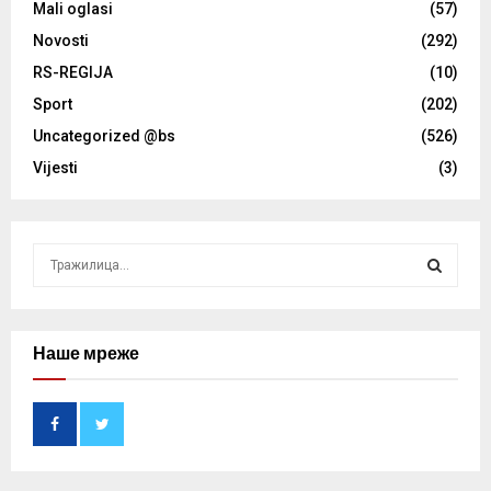
Mali oglasi
(57)
Novosti
(292)
RS-REGIJA
(10)
Sport
(202)
Uncategorized @bs
(526)
Vijesti
(3)
S
e
a
S
r
c
Наше мреже
E
h
f
A
o
r
R
:
C