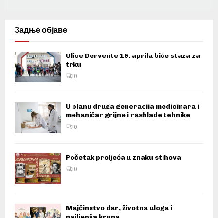
Задње објаве
Ulice Dervente 19. aprila biće staza za
trku
0
U planu druga generacija medicinara i
mehaničar grijne i rashlade tehnike
0
Početak proljeća u znaku stihova
0
Majčinstvo dar, životna uloga i
najljepša kruna