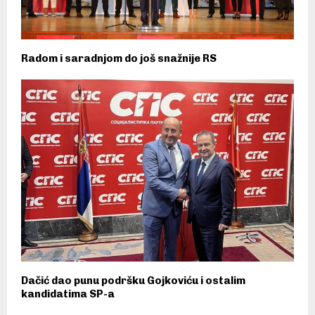
Radom i saradnjom do još snažnije RS
Dačić dao punu podršku Gojkoviću i ostalim
kandidatima SP-a