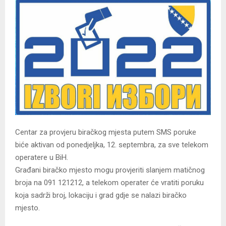
Centar za provjeru biračkog mjesta putem SMS poruke
biće aktivan od ponedjeljka, 12. septembra, za sve telekom
operatere u BiH.
Građani biračko mjesto mogu provjeriti slanjem matičnog
broja na 091 121212, a telekom operater će vratiti poruku
koja sadrži broj, lokaciju i grad gdje se nalazi biračko
mjesto.