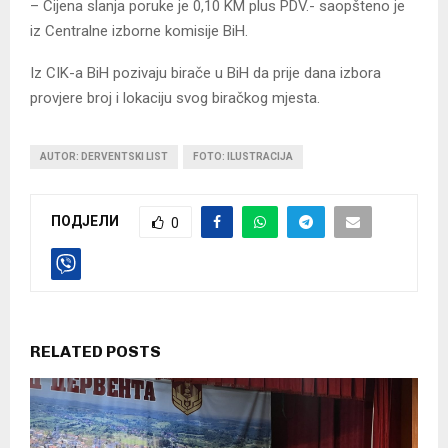
– Cijena slanja poruke je 0,10 KM plus PDV.- saopšteno je
iz Centralne izborne komisije BiH.
Iz CIK-a BiH pozivaju birače u BiH da prije dana izbora
provjere broj i lokaciju svog biračkog mjesta.
AUTOR: DERVENTSKI LIST
FOTO: ILUSTRACIJA
ПОДЈЕЛИ
0
RELATED POSTS