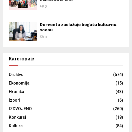
0
Derventa zaslužuje bogatu kulturnu
scenu
0
Категорије
Društvo
(574)
Ekonomija
(15)
Hronika
(43)
Izbori
(6)
IZDVOJENO
(260)
Konkursi
(18)
Kultura
(84)