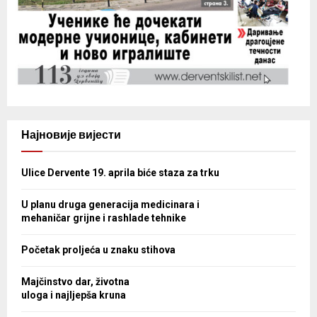
Најновије вијести
Ulice Dervente 19. aprila biće staza za trku
U planu druga generacija medicinara i
mehaničar grijne i rashlade tehnike
Početak proljeća u znaku stihova
Majčinstvo dar, životna
uloga i najljepša kruna