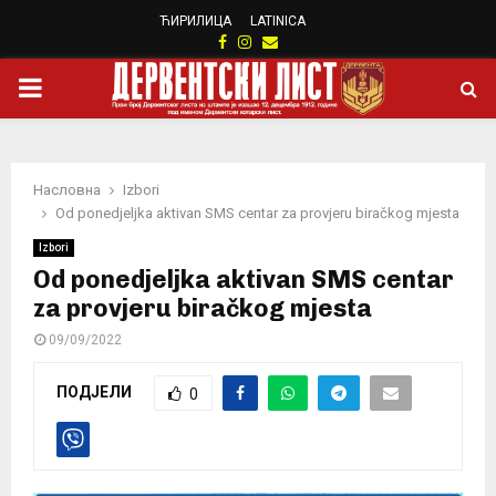
ЋИРИЛИЦА
LATINICA
Facebook
Instagram
Email
PRIMARY
MENU
Насловна
Izbori
Od ponedjeljka aktivan SMS centar za provjeru biračkog mjesta
Izbori
Od ponedjeljka aktivan SMS centar
za provjeru biračkog mjesta
09/09/2022
ПОДЈЕЛИ
0