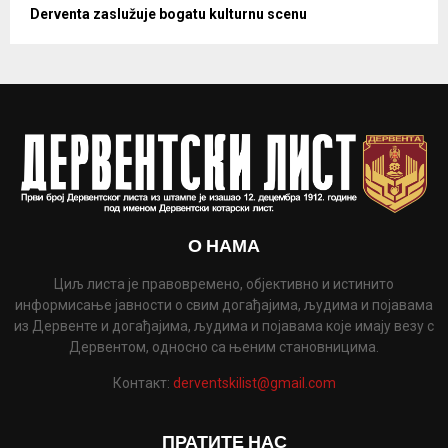
Derventa zaslužuje bogatu kulturnu scenu
О НАМА
Циљ листа је правовремено, објективно и истинито
информисање јавности о свим догађајима, људима и појавама
из Дервенте и догађајима, људима и појавама које имају везу с
Дервентом, односно са њеним становницима.
Контакт:
derventskilist@gmail.com
ПРАТИТЕ НАС