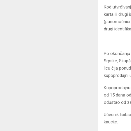
Kod utvrđivanj
karta ili drug
(punomoćnici i
drugi identifi
Po okončanju p
Srpske, Skupšt
licu čija ponu
kupoprodajni u
Kupoprodajnu c
od 15 dana od
odustao od zak
Učesnik licita
kaucije.