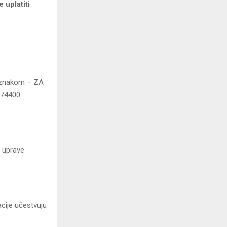
 uplatiti
naznakom – ZA
 74400
e uprave
acije učestvuju