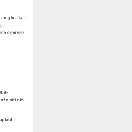
vnog lica koji
;
ica ovjereno
008-
ože biti niži
platiti