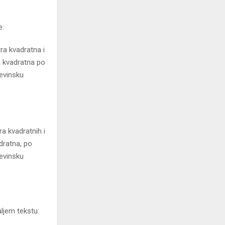
e:
ra kvadratna i
a kvadratna po
đevinsku
a kvadratnih i
dratna, po
đevinsku
ljem tekstu: