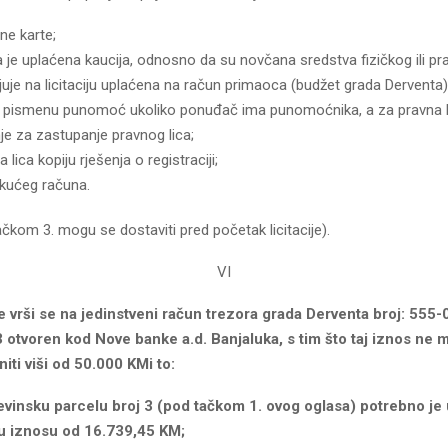
čne karte;
 je uplaćena kaucija, odnosno da su novčana sredstva fizičkog ili pra
ljuje na licitaciju uplaćena na račun primaoca (budžet grada Derventa)
 pismenu punomoć ukoliko ponuđač ima punomoćnika, a za pravna l
je za zastupanje pravnog lica;
 lica kopiju rješenja o registraciji;
ekućeg računa.
čkom 3. mogu se dostaviti pred početak licitacije).
VI
e vrši se na jedinstveni račun trezora grada Derventa broj: 555-
otvoren kod Nove banke a.d. Banjaluka,
s tim što taj iznos ne m
niti viši od 50.000 KM
i to:
evinsku parcelu broj 3
(pod tačkom
1. ovog
о
glasa)
potrebno je u
 u iznosu od 16.739,45 KM;