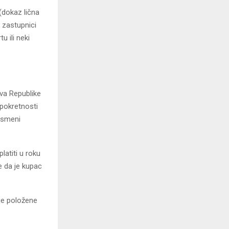
 (dokaz lična
 zastupnici
u ili neki
tva Republike
epokretnosti
pismeni
latiti u roku
 da je kupac
nje položene