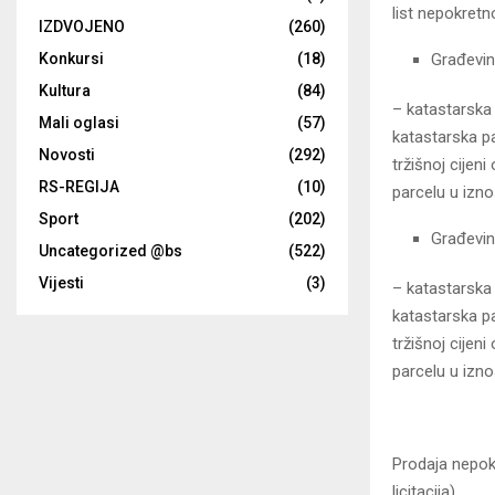
list nepokretno
IZDVOJENO
(260)
Građevin
Konkursi
(18)
Kultura
(84)
– katastarska
Mali oglasi
(57)
katastarska p
Novosti
(292)
tržišnoj cijen
RS-REGIJA
(10)
parcelu u izn
Sport
(202)
Građevin
Uncategorized @bs
(522)
Vijesti
(3)
– katastarska 
katastarska p
tržišnoj cijen
parcelu u izn
Prodaja nepok
licitacija).