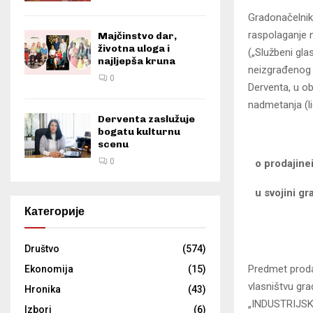
Gradonačelnik
raspolaganje 
Majčinstvo dar,
životna uloga i
(„Službeni gla
najljepša kruna
neizgrađenog g
0
Derventa, u 
nadmetanja (lic
Derventa zaslužuje
bogatu kulturnu
scenu
0
o prodaji
ne
u svojini 
Категорије
Društvo
(574)
Predmet proda
Ekonomija
(15)
vlasništvu gra
Hronika
(43)
„INDUSTRIJSKA 
Izbori
(6)