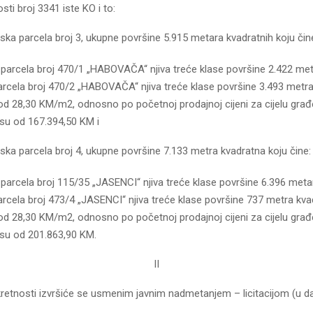
sti broj 3341 iste KO i to:
ska parcela broj 3, ukupne površine 5.915 metara kvadratnih koju čin
 parcela broj 470/1 „HABOVAČA“ njiva treće klase površine 2.422 met
arcela broj 470/2 „HABOVAČA“ njiva treće klase površine 3.493 metr
i od 28,30 KM/m2, odnosno po početnoj prodajnoj cijeni za cijelu gra
osu od 167.394,50 KM i
ska parcela broj 4, ukupne površine 7.133 metra kvadratna koju čine:
parcela broj 115/35 „JASENCI“ njiva treće klase površine 6.396 metar
arcela broj 473/4 „JASENCI“ njiva treće klase površine 737 metra kva
i od 28,30 KM/m2, odnosno po početnoj prodajnoj cijeni za cijelu gra
osu od 201.863,90 KM.
II
retnosti izvršiće se usmenim javnim nadmetanjem – licitacijom (u da