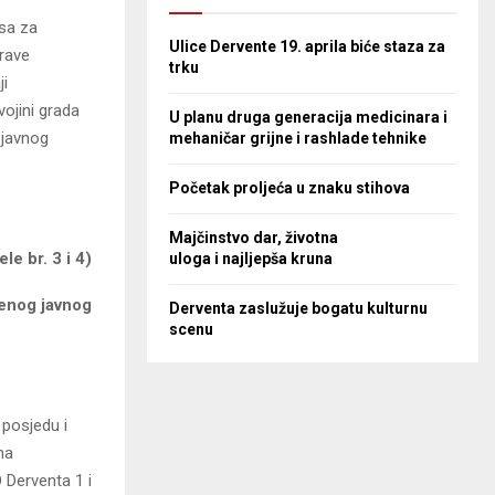
rsa za
Ulice Dervente 19. aprila biće staza za
prave
trku
ji
ojini grada
U planu druga generacija medicinara i
 javnog
mehaničar grijne i rashlade tehnike
Početak proljeća u znaku stihova
Majčinstvo dar, životna
le br. 3 i 4)
uloga i najljepša kruna
enog javnog
Derventa zaslužuje bogatu kulturnu
scenu
posjedu i
na
 Derventa 1 i