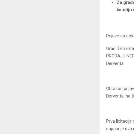
Za građe
kauciju
Prijave sa dok
Grad Derventa
PRODAJU NEPO
Derventa.
Obrazac prijav
Derventa, na š
Prva licitacij
najmanje dva 