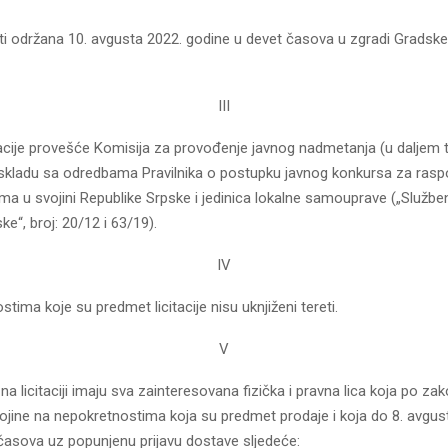
biti održana 10. avgusta 2022. godine u devet časova u zgradi Gradsk
III
tacije provešće Komisija za provođenje javnog nadmetanja (u daljem t
u skladu sa odredbama Pravilnika o postupku javnog konkursa za rasp
a u svojini Republike Srpske i jedinica lokalne samouprave („Služben
ke“, broj: 20/12 i 63/19).
IV
tima koje su predmet licitacije nisu uknjiženi tereti.
V
a licitaciji imaju sva zainteresovana fizička i pravna lica koja po z
ojine na nepokretnostima koja su predmet prodaje i koja do 8. avgus
časova uz popunjenu prijavu dostave sljedeće: