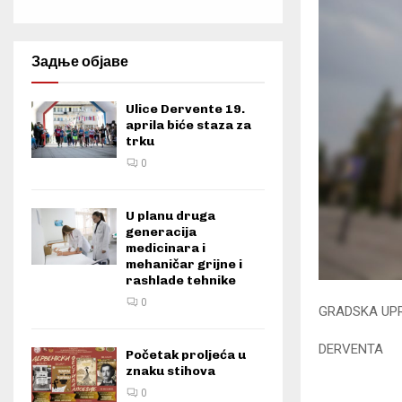
Задње објаве
Ulice Dervente 19.
aprila biće staza za
trku
0
U planu druga
generacija
medicinara i
mehaničar grijne i
rashlade tehnike
0
GRADSKA UP
DERVENTA
Početak proljeća u
znaku stihova
0