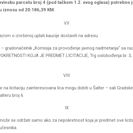
vinsku parcelu broj 4 (pod tačkom 1.2. ovog oglasa) potrebno je
 u iznosu od 20.186,39 KM.
VII
azom o izvršenoj uplati kaucije dostaviti na adresu:
 – gradonačelnik „Komisija za provođenje javnog nadmetanja“ sa 
KRETNOSTI KOJA JE PREDMET LICITACIJE, Trg oslobođenja br. 3,
VIII
e na licitaciju zainteresovana lica mogu dobiti u Šalter – sali Gradsk
alteru broj 6.
IX
a može se održati samo ako za nepokretnost koja je predmet ove licit
učesnika.