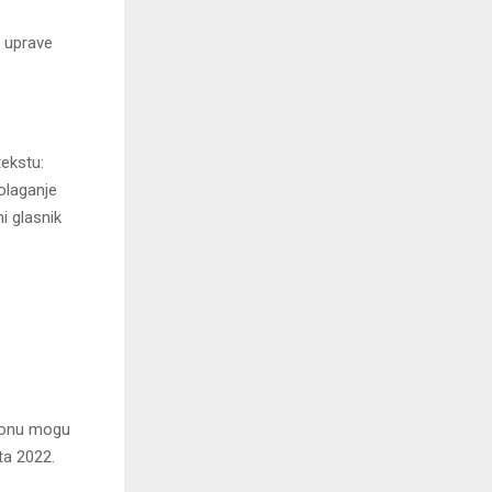
e uprave
ekstu:
olaganje
i glasnik
akonu mogu
ta 2022.