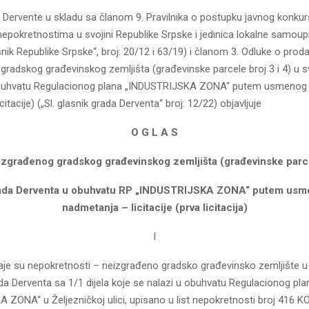
 Dervente u skladu sa članom 9. Pravilnika o postupku javnog konku
nepokretnostima u svojini Republike Srpske i jedinica lokalne samou
snik Republike Srpske“, broj: 20/12 i 63/19) i članom 3. Odluke o proda
radskog građevinskog zemljišta (građevinske parcele broj 3 i 4) u sv
obuhvatu Regulacionog plana „INDUSTRIJSKA ZONA“ putem usmenog
itacije) („Sl. glasnik grada Derventa“ broj: 12/22) objavljuje
O G L A S
izgra
đenog gradskog građevinskog zemljišta
(građevinske parce
grada Derventa u obuhvatu RP „INDUSTRIJSKA ZONA“
putem usm
nadmetanja – licitacije (prva licitacij
a
)
I
je su nepokretnosti – neizgrađeno gradsko građevinsko zemljište u 
da Derventa sa 1/1 dijela koje se nalazi u obuhvatu Regulacionog pla
ZONA“ u Željezničkoj ulici, upisano u list nepokretnosti broj 416 KO