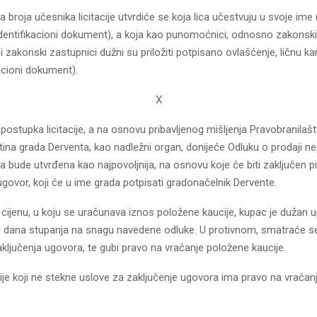
a broja učesnika licitacije utvrdiće se koja lica učestvuju u svoje ime
i identifikacioni dokument), a koja kao punomoćnici, odnosno zakonski
 zakonski zastupnici dužni su priložiti potpisano ovlašćenje, ličnu kart
kacioni dokument).
X
ostupka licitacije, a na osnovu pribavljenog mišljenja Pravobranilaš
ina grada Derventa, kao nadležni organ, donijeće Odluku o prodaji n
da bude utvrđena kao najpovoljnija, na osnovu koje će biti zaključen 
govor, koji će u ime grada potpisati gradonačelnik Dervente.
ijenu, u koju se uračunava iznos položene kaucije, kupac je dužan up
 dana stupanja na snagu navedene odluke. U protivnom, smatraće se
ljučenja ugovora, te gubi pravo na vraćanje položene kaucije.
cije koji ne stekne uslove za zaključenje ugovora ima pravo na vraća