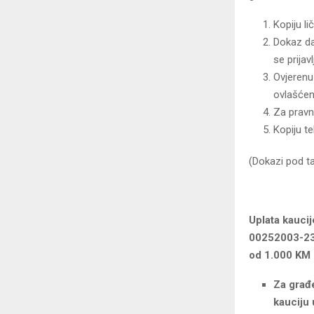
Kopiju li
Dokaz da
se prijav
Ovjerenu
ovlašćen
Za pravna
Kopiju t
(Dokazi pod ta
Uplata kaucij
00252003-23 
od 1.000 KM
Za građ
kauciju