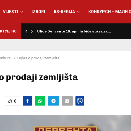
VIJESTI
IZBORI
RS-REGIJA
КОНКУРСИ – МАЛИ 
КТУЕЛНО
Ulice Dervente 19. aprila biće staza za…
onkursi
Oglas o prodaji zemljišta
o prodaji zemljišta
0