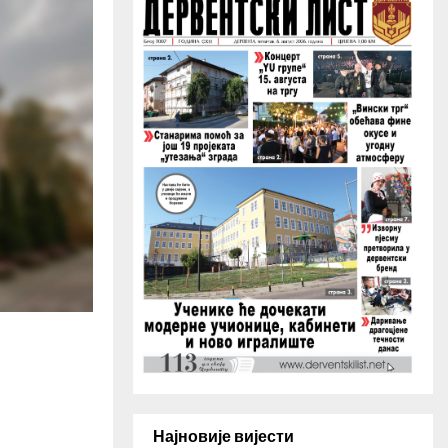
H
Најновије вијести