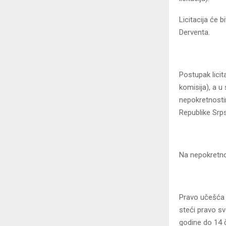
Licitacija će 
Derventa.
Postupak lici
komisija), a 
nepokretnostim
Republike Srps
Na nepokretnos
Pravo učešća n
steći pravo sv
godine do 14 