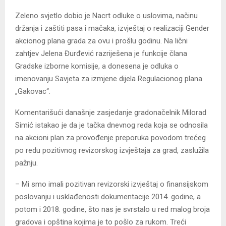
Zeleno svjetlo dobio je Nacrt odluke o uslovima, načinu
držanja i zaštiti pasa i mačaka, izvještaj o realizaciji Gender
akcionog plana grada za ovu i prošlu godinu. Na lični
zahtjev Jelena Đurđević razriješena je funkcije člana
Gradske izborne komisije, a donesena je odluka o
imenovanju Savjeta za izmjene dijela Regulacionog plana
„Gakovac“.
Komentarišući današnje zasjedanje gradonačelnik Milorad
Simić istakao je da je tačka dnevnog reda koja se odnosila
na akcioni plan za provođenje preporuka povodom trećeg
po redu pozitivnog revizorskog izvještaja za grad, zaslužila
pažnju.
– Mi smo imali pozitivan revizorski izvještaj o finansijskom
poslovanju i usklađenosti dokumentacije 2014. godine, a
potom i 2018. godine, što nas je svrstalo u red malog broja
gradova i opština kojima je to pošlo za rukom. Treći