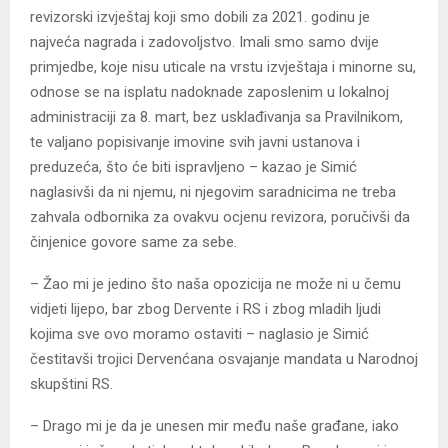
revizorski izvještaj koji smo dobili za 2021. godinu je
najveća nagrada i zadovoljstvo. Imali smo samo dvije
primjedbe, koje nisu uticale na vrstu izvještaja i minorne su,
odnose se na isplatu nadoknade zaposlenim u lokalnoj
administraciji za 8. mart, bez usklađivanja sa Pravilnikom,
te valjano popisivanje imovine svih javni ustanova i
preduzeća, što će biti ispravljeno – kazao je Simić
naglasivši da ni njemu, ni njegovim saradnicima ne treba
zahvala odbornika za ovakvu ocjenu revizora, poručivši da
činjenice govore same za sebe.
– Žao mi je jedino što naša opozicija ne može ni u čemu
vidjeti lijepo, bar zbog Dervente i RS i zbog mladih ljudi
kojima sve ovo moramo ostaviti – naglasio je Simić
čestitavši trojici Dervenćana osvajanje mandata u Narodnoj
skupštini RS.
– Drago mi je da je unesen mir među naše građane, iako