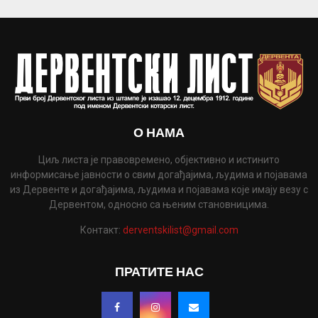
О НАМА
Циљ листа је правовремено, објективно и истинито
информисање јавности о свим догађајима, људима и појавама
из Дервенте и догађајима, људима и појавама које имају везу с
Дервентом, односно са њеним становницима.
Контакт:
derventskilist@gmail.com
ПРАТИТЕ НАС