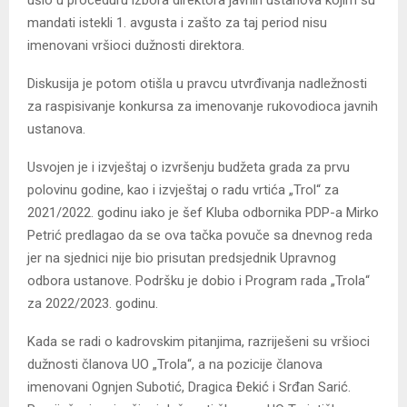
ušlo u proceduru izbora direktora javnih ustanova kojim su
mandati istekli 1. avgusta i zašto za taj period nisu
imenovani vršioci dužnosti direktora.
Diskusija je potom otišla u pravcu utvrđivanja nadležnosti
za raspisivanje konkursa za imenovanje rukovodioca javnih
ustanova.
Usvojen je i izvještaj o izvršenju budžeta grada za prvu
polovinu godine, kao i izvještaj o radu vrtića „Trol“ za
2021/2022. godinu iako je šef Kluba odbornika PDP-a Mirko
Petrić predlagao da se ova tačka povuče sa dnevnog reda
jer na sjednici nije bio prisutan predsjednik Upravnog
odbora ustanove. Podršku je dobio i Program rada „Trola“
za 2022/2023. godinu.
Kada se radi o kadrovskim pitanjima, razriješeni su vršioci
dužnosti članova UO „Trola“, a na pozicije članova
imenovani Ognjen Subotić, Dragica Đekić i Srđan Sarić.