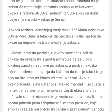
smo svi još pod utiska oktobarskih dana. Posebna mi je
radost čestitati trojici narodnih poslanika iz Dervente,
dvojici iz redova SNSD-a i jednom iz SDS-a koji su dobili
povjerenje naroda – rekao je Simić.
U svom rezimeu današnjeg zasjedanja šef Kluba odbornika
SDS-a Pero Đurić istakao je da opozicija i dalje nastoji da
ukaže na nepravilnosti u provođenju zakona.
– Očevici smo da pozicija, u ovom momentu, želi da
prikaže da revizorski izvještaj potvrđuje da se u ovoj
lokalnoj zajednici radi sve po zakonu, a poslije nekoliko
tačaka dođemo u poziciju da kažemo da to nije tako i to je
ono na što smo mi čitavo vrijeme ukazivali. Ako je
direktoru neke javne ustanove istekao mandat 1. avgusta, a
mi tek danas idemo u imenovanje tog direktora, šta se
dešavalo u ta tri mjeseca, ko je vodio ustanovu i da li je ta
osoba primala platu i doprinose? Imamo presude, koje
smo inicirali, za Gerontološki centar u prethodnom periodu,