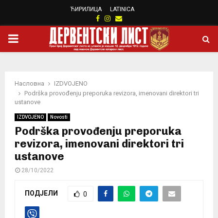
ЋИРИЛИЦА
LATINICA
Facebook
Instagram
Email
PRIMARY
MENU
Насловна
IZDVOJENO
Podrška provođenju preporuka revizora, imenovani direktori tri
ustanove
IZDVOJENO
Novosti
Podrška provođenju preporuka
revizora, imenovani direktori tri
ustanove
28/10/2022
ПОДЈЕЛИ
0