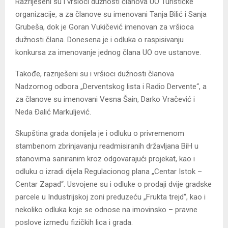
Razriješeni su i vršioci dužnosti članova UO Turističke
organizacije, a za članove su imenovani Tanja Bilić i Sanja
Grubeša, dok je Goran Vukičević imenovan za vršioca
dužnosti člana. Donesena je i odluka o raspisivanju
konkursa za imenovanje jednog člana UO ove ustanove.
Takođe, razriješeni su i vršioci dužnosti članova
Nadzornog odbora „Derventskog lista i Radio Dervente“, a
za članove su imenovani Vesna Šain, Darko Vračević i
Neda Đalić Markuljević.
Skupština grada donijela je i odluku o privremenom
stambenom zbrinjavanju readmisiranih državljana BiH u
stanovima saniranim kroz odgovarajući projekat, kao i
odluku o izradi dijela Regulacionog plana „Centar Istok –
Centar Zapad“. Usvojene su i odluke o prodaji dvije gradske
parcele u Industrijskoj zoni preduzeću „Frukta trejd“, kao i
nekoliko odluka koje se odnose na imovinsko – pravne
poslove između fizičkih lica i grada.