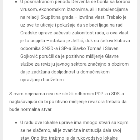
U posmatranom periodu Derventa se borila sa korona
virusom, ekonomskim izazovima, ali i turbulencijama
na relaciji Skupština grada – izvršna vlast. Trebalo je
uz sve te uticaje i pokušaje da se baci ljaga na rad
Gradske uprave sačuvati zakonitost rada, a ova vlast
je to uspjela – istakao je Jeftić, dok su šefovi klubova
odbornika SNSD-a i SP-a Slavko Tomaš i Slaven
Gojković poručili da je pozitivno mišljenje Glavne
službe za reviziju javnog sektora značajno s obzirom
da je zadržana dosljednost u domaćinskom
upravljanju budžetom.
S ovim ocjenama nisu se složili odbornici PDP-a i SDS-a
naglašavajući da bi pozitivno mišljenje revizora trebalo da
bude normalna stvar.
U radu ove lokalne uprave ima mnogo stvari sa kojim
se ne slažemo, ali je zvanična institucija dala svoj
stav. Ono što tražimo je da rukovodstvo lokalne