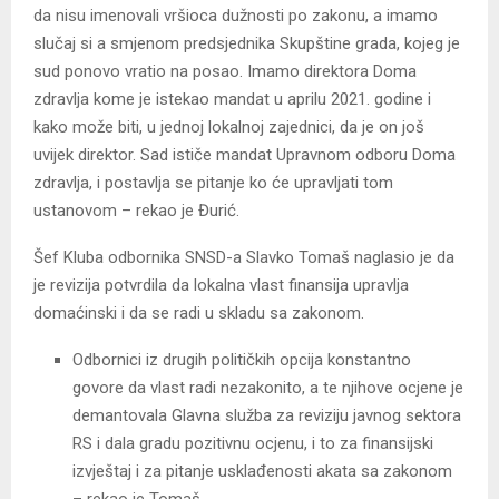
da nisu imenovali vršioca dužnosti po zakonu, a imamo
slučaj si a smjenom predsjednika Skupštine grada, kojeg je
sud ponovo vratio na posao. Imamo direktora Doma
zdravlja kome je istekao mandat u aprilu 2021. godine i
kako može biti, u jednoj lokalnoj zajednici, da je on još
uvijek direktor. Sad ističe mandat Upravnom odboru Doma
zdravlja, i postavlja se pitanje ko će upravljati tom
ustanovom – rekao je Đurić.
Šef Kluba odbornika SNSD-a Slavko Tomaš naglasio je da
je revizija potvrdila da lokalna vlast finansija upravlja
domaćinski i da se radi u skladu sa zakonom.
Odbornici iz drugih političkih opcija konstantno
govore da vlast radi nezakonito, a te njihove ocjene je
demantovala Glavna služba za reviziju javnog sektora
RS i dala gradu pozitivnu ocjenu, i to za finansijski
izvještaj i za pitanje usklađenosti akata sa zakonom