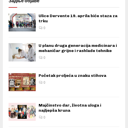
Задње објаве
Ulice Dervente 19. aprila biće staza za
trku
0
U planu druga generacija medicinara i
mehaničar grijne i rashlade tehnike
0
Početak proljeća u znaku stihova
0
Majčinstvo dar, životna uloga i
najljepša kruna
0