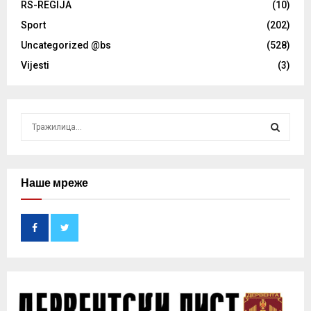
RS-REGIJA
(10)
Sport
(202)
Uncategorized @bs
(528)
Vijesti
(3)
S
e
a
S
r
c
Наше мреже
E
h
f
A
o
r
R
:
C
H