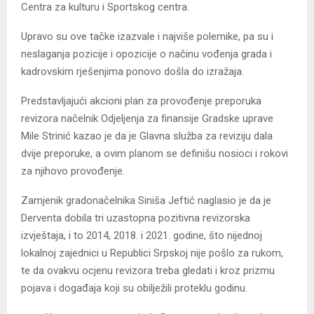
Centra za kulturu i Sportskog centra.
Upravo su ove tačke izazvale i najviše polemike, pa su i
neslaganja pozicije i opozicije o načinu vođenja grada i
kadrovskim rješenjima ponovo došla do izražaja.
Predstavljajući akcioni plan za provođenje preporuka
revizora načelnik Odjeljenja za finansije Gradske uprave
Mile Strinić kazao je da je Glavna služba za reviziju dala
dvije preporuke, a ovim planom se definišu nosioci i rokovi
za njihovo provođenje.
Zamjenik gradonačelnika Siniša Jeftić naglasio je da je
Derventa dobila tri uzastopna pozitivna revizorska
izvještaja, i to 2014, 2018. i 2021. godine, što nijednoj
lokalnoj zajednici u Republici Srpskoj nije pošlo za rukom,
te da ovakvu ocjenu revizora treba gledati i kroz prizmu
pojava i događaja koji su obilježili proteklu godinu.