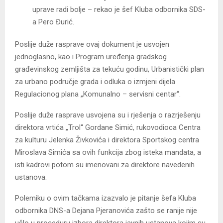
uprave radi bolje – rekao je šef Kluba odbornika SDS-
a Pero Đurić.
Poslije duže rasprave ovaj dokument je usvojen
jednoglasno, kao i Program uređenja gradskog
građevinskog zemljišta za tekuću godinu, Urbanistički plan
za urbano područje grada i odluka o izmjeni dijela
Regulacionog plana „Komunalno – servisni centar“.
Poslije duže rasprave usvojena su i rješenja o razrješenju
direktora vrtića „Trol“ Gordane Simić, rukovodioca Centra
za kulturu Jelenka Živkovića i direktora Sportskog centra
Miroslava Simića sa ovih funkcija zbog isteka mandata, a
isti kadrovi potom su imenovani za direktore navedenih
ustanova.
Polemiku o ovim tačkama izazvalo je pitanje šefa Kluba
odbornika DNS-a Dejana Pjeranovića zašto se ranije nije