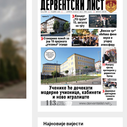
H
Најновије вијести