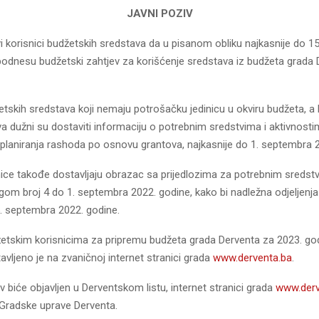
JAVNI POZIV
i korisnici budžetskih sredstava da u pisanom obliku najkasnije do 1
podnesu budžetski zahtjev za korišćenje sredstava iz budžeta grada 
etskih sredstava koji nemaju potrošačku jedinicu u okviru budžeta, a 
va dužni su dostaviti informaciju o potrebnim sredstvima i aktivnos
i planiranja rashoda po osnovu grantova, najkasnije do 1. septembra 
ice takođe dostavljaju obrazac sa prijedlozima za potrebnim sredstvi
ogom broj 4 do 1. septembra 2022. godine, kako bi nadležna odjeljenja
5. septembra 2022. godine.
etskim korisnicima za pripremu budžeta grada Derventa za 2023. go
avljeno je na zvaničnoj internet stranici grada
www.derventa.ba
.
iv biće objavljen u Derventskom listu, internet stranici grada
www.derv
 Gradske uprave Derventa.