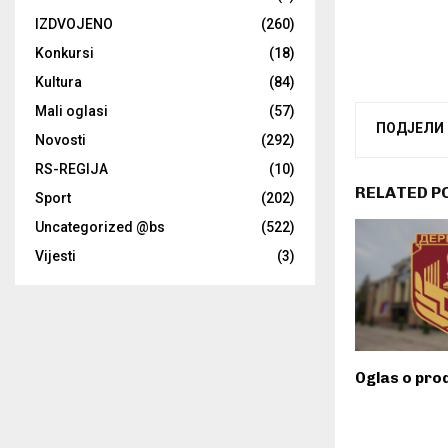
IZDVOJENO
(260)
Konkursi
(18)
Kultura
(84)
Mali oglasi
(57)
ПОДЈЕЛИ
Novosti
(292)
RS-REGIJA
(10)
RELATED P
Sport
(202)
Uncategorized @bs
(522)
Vijesti
(3)
Oglas o pro