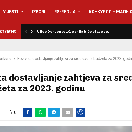
VIJESTI
IZBORI
RS-REGIJA
КОНКУРСИ – МАЛИ 
КТУЕЛНО
Ulice Dervente 19. aprila biće staza za…
onkursi
Poziv za dostavljanje zahtjeva za sredstva iz budžeta za 2023. godi
za dostavljanje zahtjeva za sre
žeta za 2023. godinu
0