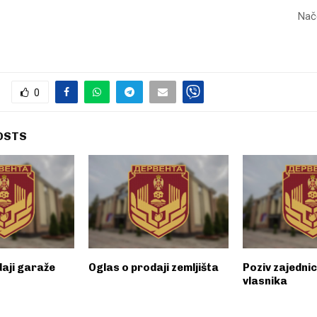
Nače
0
OSTS
daji garaže
Oglas o prodaji zemljišta
Poziv zajedni
vlasnika