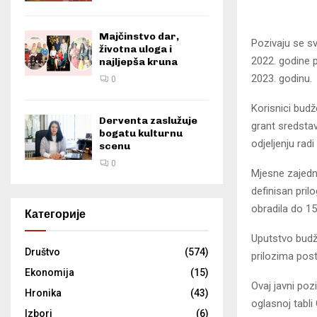
Majčinstvo dar,
Pozivaju se sv
životna uloga i
2022. godine 
najljepša kruna
2023. godinu.
0
Korisnici budž
Derventa zaslužuje
grant sredsta
bogatu kulturnu
odjeljenju rad
scenu
0
Mjesne zajedn
definisan pril
obradila do 1
Категорије
Uputstvo budž
Društvo
(574)
prilozima post
Ekonomija
(15)
Ovaj javni poz
Hronika
(43)
oglasnoj tabli
Izbori
(6)