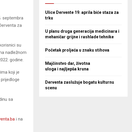
Ulice Dervente 19. aprila biće staza za
5. septembra
trku
Derventa za
U planu druga generacija medicinara i
mehaničar grijne i rashlade tehnike
korisnici su
Početak proljeća u znaku stihova
tima nadležnom
2022. godine.
Majčinstvo dar, životna
uloga i najljepša kruna
ma koji je
 prijedloge
Derventa zaslužuje bogatu kulturnu
scenu
dinu sa
enta.ba
i na