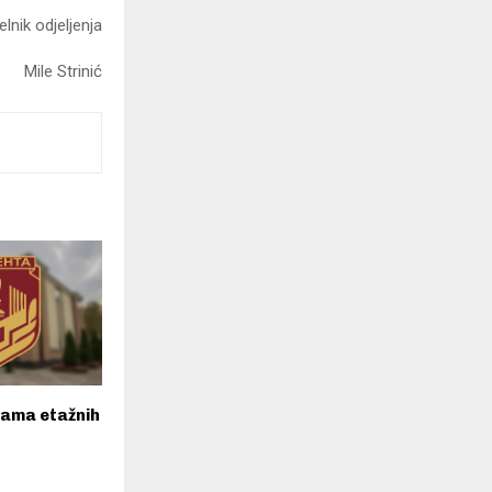
lnik odjeljenja
Mile Strinić
cama etažnih