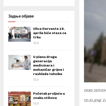
Задње објаве
Ulice Dervente 19.
aprila biće staza za
trku
0
U planu druga
generacija
medicinara i
mehaničar grijne i
rashlade tehnike
0
GRAD DERVE
Početak proljeća u
znaku stihova
ODJELjENjE Z
0