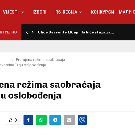
VIJESTI
IZBORI
RS-REGIJA
КОНКУРСИ – МАЛИ 
КТУЕЛНО
Ulice Dervente 19. aprila biće staza za…
Promjena režima saobraćaja
ovosti
na Trgu oslobođenja
ena režima saobraćaja
gu oslobođenja
0