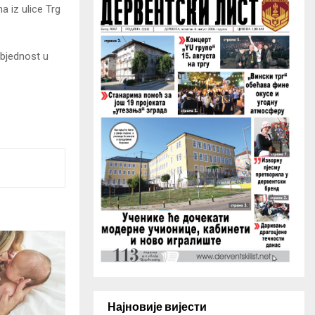
H
a iz ulice Trg
zbjednost u
Најновије вијести