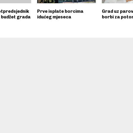
otpredsjednik
Prve isplate borcima
Grad uz parov
 budžet grada
idućeg mjeseca
borbi za pot