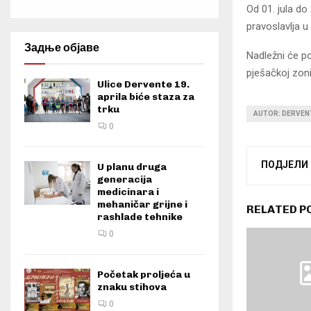
Od 01. jula do
pravoslavlja u
Задње објаве
Nadležni će po
pješačkoj zoni
Ulice Dervente 19.
aprila biće staza za
trku
AUTOR: DERVENT
0
ПОДЈЕЛИ
U planu druga
generacija
medicinara i
mehaničar grijne i
RELATED P
rashlade tehnike
0
Početak proljeća u
znaku stihova
0