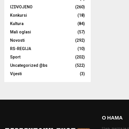
IZDVOJENO
(260)
Konkursi
(18)
Kultura
(84)
Mali oglasi
(57)
Novosti
(292)
RS-REGIJA
(10)
Sport
(202)
Uncategorized @bs
(522)
Vijesti
(3)
О НАМА
Циљ листа је 