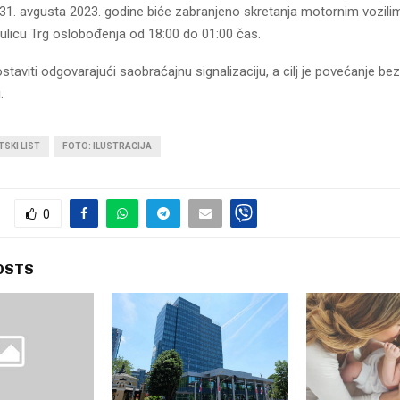
 31. avgusta 2023. godine biće zabranjeno skretanja motornim vozilim
 ulicu Trg oslobođenja od 18:00 do 01:00 čas.
staviti odgovarajući saobraćajnu signalizaciju, a cilj je povećanje be
.
SKI LIST
FOTO: ILUSTRACIJA
0
OSTS