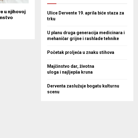
e u njihovoj
Ulice Dervente 19. aprila biće staza za
omstvo
trku
U planu druga generacija medicinara i
mehaničar grijne i rashlade tehnike
Početak proljeća u znaku stihova
Majčinstvo dar, životna
uloga i najljepša kruna
Derventa zaslužuje bogatu kulturnu
scenu