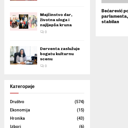
Bećarević p
Majčinstvo dar,
parlamenta,
životna uloga i
stabilan
najljepša kruna
0
Derventa zaslužuje
bogatu kulturnu
scenu
0
Категорије
Društvo
(574)
Ekonomija
(15)
Hronika
(43)
Izbori
(6)