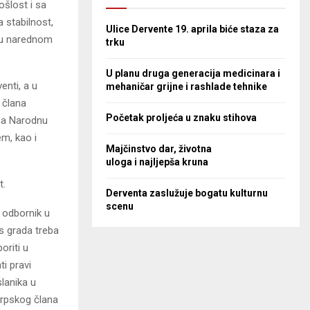
šlost i sa
 stabilnost,
Ulice Dervente 19. aprila biće staza za
ti u narednom
trku
U planu druga generacija medicinara i
enti, a u
mehaničar grijne i rashlade tehnike
 člana
Početak proljeća u znaku stihova
 za Narodnu
m, kao i
Majčinstvo dar, životna
uloga i najljepša kruna
t.
Derventa zaslužuje bogatu kulturnu
scenu
ć odbornik u
s grada treba
oriti u
i pravi
lanika u
srpskog člana