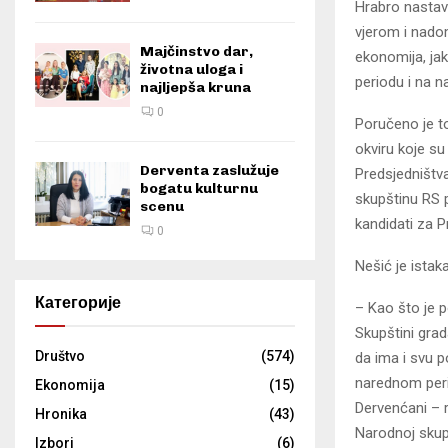
Hrabro nastav
vjerom i nadom
Majčinstvo dar,
ekonomija, jak
životna uloga i
periodu i na n
najljepša kruna
0
Poručeno je t
okviru koje su
Derventa zaslužuje
Predsjedništva
bogatu kulturnu
skupštinu RS 
scenu
kandidati za P
0
Nešić je istak
Категорије
– Kao što je p
Skupštini gra
Društvo
(574)
da ima i svu p
narednom perio
Ekonomija
(15)
Dervenćani – 
Hronika
(43)
Narodnoj skupš
Izbori
(6)