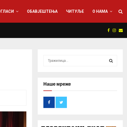
ОГЛАСИ
ОБАВЈЕШТЕЊА
ЧИТУЉЕ
О НАМА
Facebook
Insta
Em
U planu druga generacija medicinara i meh
S
e
a
S
r
c
E
Наше мреже
h
f
A
o
r
R
:
C