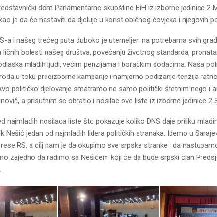
redstavnički dom Parlamentarne skupštine BiH iz izborne jedinice 2 
o je da će nastaviti da djeluje u korist običnog čovjeka i njegovih p
-a i našeg trećeg puta duboko je utemeljen na potrebama svih građ
h ličnih bolesti našeg društva, povećanju životnog standarda, pronatalit
odlaska mladih ljudi, većim penzijama i boračkim dodacima. Naša polit
roda u toku predizborne kampanje i namjerno podizanje tenzija rat
kvo političko djelovanje smatramo ne samo politički štetnim nego i 
ović, a prisutnim se obratio i nosilac ove liste iz izborne jedinice 2
 najmlađih nosilaca liste što pokazuje koliko DNS daje priliku mladim
k Nešić jedan od najmlađih lidera političkih stranaka. Idemo u Saraje
erese RS, a cilj nam je da okupimo sve srpske stranke i da nastupam
amo zajedno da radimo sa Nešićem koji će da bude srpski član Predsj
.