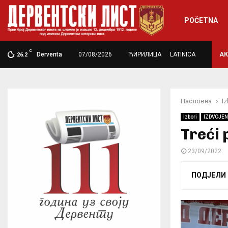
POČETNA
C
U šahu i druženju uživa oko 30…
Derventa
07/08/2026
ЋИРИЛИЦА
LATINICA
АК
26.2
Насловна
Iz
Izbori
IZDVOJE
Treći 
23/09/2022
ПОДЈЕЛИ