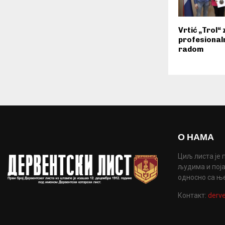
Vrtić „Trol“
profesionaln
radom
О НАМА
Циљ листа је 
људима и поја
односно са њ
Контакт:
derve