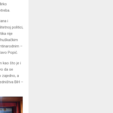
Mirko
otreba.
ana i
etnoj politici,
ika nije
nohuškačkim
antinarodnim –
 Savo Popić.
 kao što je i
vo da se
o zajedno, a
edništva BiH –