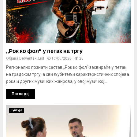
„Рок ко фол“ у петак на тргу
Објава
Derventski List
16/06/2026
26
Регионално познати састав „Рок ко фол“ засвираће у петак
на градском тргу, а сви љубитељи карактеристичних спојева
рока и других музичких жанрова, у овој музичкој...
Погледај
Култура