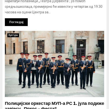
најмлађи полазници „Театра Дервента“, уз помоћ
средњошколаца, премијерно ће извести у четвртак од 19.30
часова на сцени Центра за...
Погледај
Култура
Полицијски оркестар МУП-а РС 1. јула подиже
завјесу „Пркос – феста“