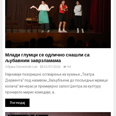
Млади глумци се одлично снашли са
љубавним заврзламама
Објава
Derventski List
02/07/2026
94
Најновије позоришно остварење из кухиње „Театра
Дервента“ под називом „Заљубљени до посљедње мрвице
колача“ вечерас је премијерно салол Центра за културу
пронијело мирис комедије, а...
Погледај