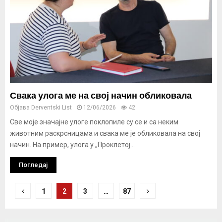
Свака улога ме на свој начин обликовала
Објава
Derventski List
12/06/2026
42
Све моје значајне улоге поклопиле су се и са неким
животним раскрсницама и свака ме је обликовала на свој
начин. На пример, улога у „Проклетој...
Погледај
Кретање
1
2
3
…
87
чланака