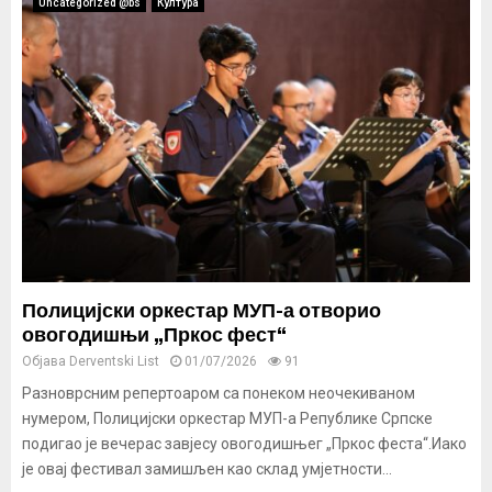
Uncategorized @bs
Култура
Полицијски оркестар МУП-а отворио
овогодишњи „Пркос фест“
Објава
Derventski List
01/07/2026
91
Разноврсним репертоаром са понеком неочекиваном
нумером, Полицијски оркестар МУП-а Републике Српске
подигао је вечерас завјесу овогодишњег „Пркос феста“.Иако
је овај фестивал замишљен као склад умјетности...