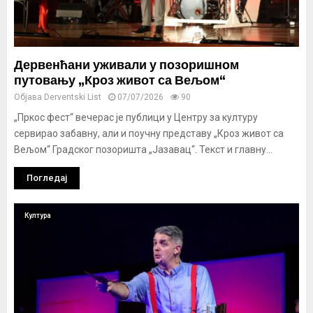
Дервенћани уживали у позоришном
путовању „Кроз живот са Вељом“
Објава
Derventski List
07/07/2026
90
„Пркос фест“ вечерас је публици у Центру за културу
сервирао забавну, али и поучну представу „Кроз живот са
Вељом“ Градског позоришта „Јазавац“. Текст и главну...
Погледај
Култура