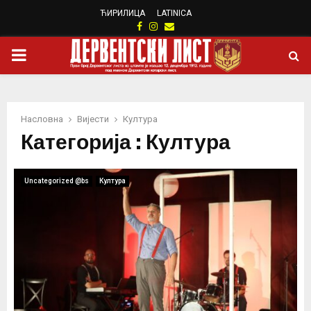
ЋИРИЛИЦА
LATINICA
Facebook
Instagram
Email
PRIMARY
MENU
Насловна
Вијести
Култура
Категорија : Култура
Uncategorized @bs
Култура