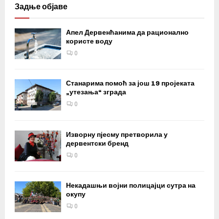
Задње објаве
Апел Дервенћанима да рационално
користе воду
0
Станарима помоћ за још 19 пројеката
„утезања“ зграда
0
Изворну пјесму претворила у
дервентски бренд
0
Некадашњи војни полицајци сутра на
окупу
0