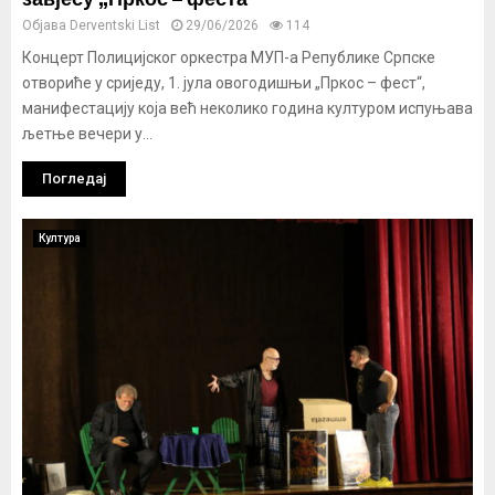
Објава
Derventski List
29/06/2026
114
Концерт Полицијског оркестра МУП-а Републике Српске
отвориће у сриједу, 1. јула овогодишњи „Пркос – фест“,
манифестацију која већ неколико година културом испуњава
љетње вечери у...
Погледај
Култура