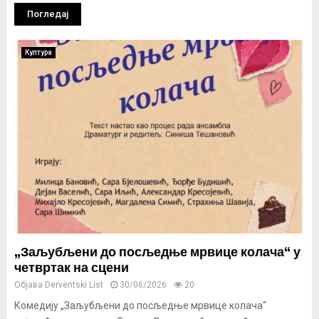
Погледај
Култура
„Заљубљени до посљедње мрвице колача“ у
четвртак на сцени
Објава
Derventski List
30/06/2026
20
Комедију „Заљубљени до посљедње мрвице колача“