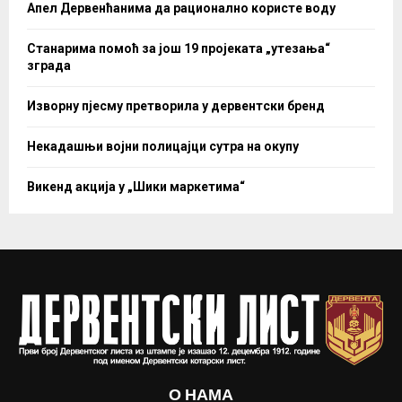
Апел Дервенћанима да рационално користе воду
Станарима помоћ за још 19 пројеката „утезања“
зграда
Изворну пјесму претворила у дервентски бренд
Некадашњи војни полицајци сутра на окупу
Викенд акција у „Шики маркетима“
О НАМА