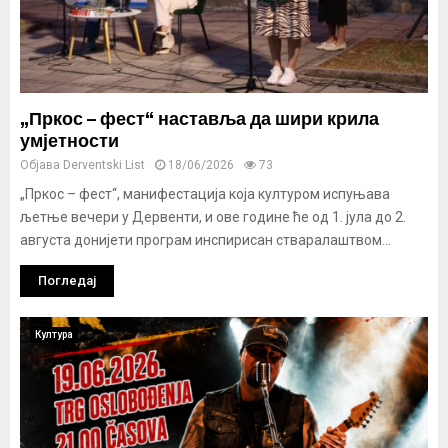
„Пркос – фест“ наставља да шири крила
умјетности
Објава
Derventski List
18/06/2026
73
„Пркос – фест“, манифестација која културом испуњава
љетње вечери у Дервенти, и ове године ће од 1. јула до 2.
августа донијети програм инспирисан стваралаштвом...
Погледај
Култура