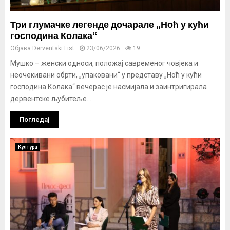
Три глумачке легенде дочарале „Ноћ у кући
господина Колака“
Објава
Derventski List
23/06/2026
19
Мушко – женски односи, положај савременог човјека и
неочекивани обрти, „упаковани“ у представу „Ноћ у кући
господина Колака“ вечерас је насмијала и заинтригирала
дервентске љубитеље...
Погледај
Култура