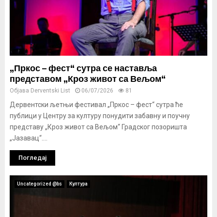
„Пркос – фест“ сутра се наставља
представом „Кроз живот са Вељом“
Објава
Derventski List
06/07/2026
81
Дервентски љетњи фестивал „Пркос – фест“ сутра ће
публици у Центру за културу понудити забавну и поучну
представу „Кроз живот са Вељом“ Градског позоришта
„Јазавац“....
Погледај
Uncategorized @bs
Култура