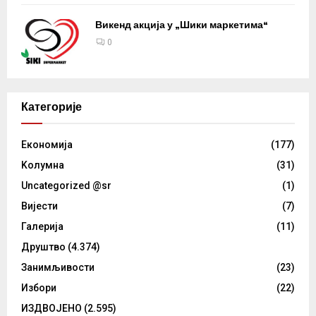
Викенд акција у „Шики маркетима“
0
Категорије
Eкономија
(177)
Kолумнa
(31)
Uncategorized @sr
(1)
Вијести
(7)
Галерија
(11)
Друштво
(4.374)
Занимљивости
(23)
Избори
(22)
ИЗДВОЈЕНО
(2.595)