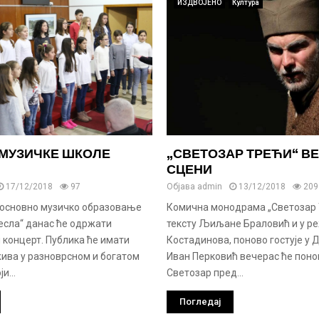
ИЗДВОЈЕНО
Култура
 МУЗИЧКЕ ШКОЛЕ
„СВЕТОЗАР ТРЕЋИ“ В
СЦЕНИ
17/12/2018
97
Објава
admin
13/12/2018
209
основно музичко образовање
Комична монодрама „Светозар Т
есла“ данас ће одржати
тексту Љиљане Браловић и у р
концерт. Публика ће имати
Костадинова, поново гостује у 
жива у разноврсном и богатом
Иван Перковић вечерас ће поно
и...
Светозар пред...
Погледај