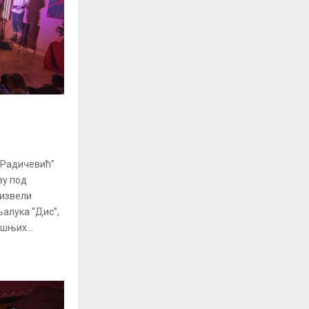
 Радичевић”
ву под
 извели
алука “Дис”,
шњих...