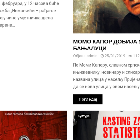
. фебруара, у 12 часова биће
ложба „Немањићи – рађање
оју чине умјетничка дјела
арана...
МОМО КАПОР ДОБИЈА 
БАЊАЛУЦИ
Објава
admin
25/01/2019
112
По Моми Капору, славном српс
књижевнику, новинару и сликар
названа улица у насељу Пријеча
да се нова улица у овом насељу 
Погледај
Култура