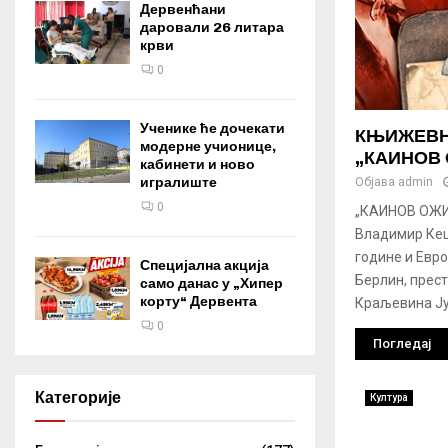
Дервенћани
даровали 26 литара
крви
0
Ученике ће дочекати
КЊИЖЕВН
модерне учионице,
„КАИНОВ
кабинети и ново
игралиште
Објава
admin
0
„КАИНОВ ОЖИ
Владимир Кец
године и Евро
Специјална акција
Берлин, прес
само данас у „Хипер
корту“ Дервента
Краљевина Југ
0
Погледај
Категорије
Култура