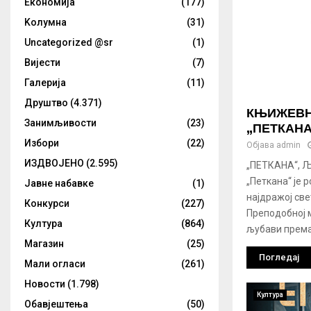
Eкономија
(177)
Kолумнa
(31)
Uncategorized @sr
(1)
Вијести
(7)
Галерија
(11)
Друштво
(4.371)
КЊИЖЕВН
Занимљивости
(23)
„ПЕТКАНА
Избори
(22)
Објава
admin
ИЗДВОЈЕНО
(2.595)
„ПЕТКАНА“, 
„Петкана“ је 
Јавне набавке
(1)
најдражој св
Конкурси
(227)
Преподобној 
Култура
(864)
љубави према 
Магазин
(25)
Погледај
Мали огласи
(261)
Новости
(1.798)
Култура
Обавјештења
(50)