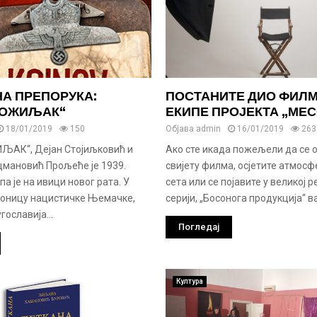
А ПРЕПОРУКА:
ПОСТАНИТЕ ДИО ФИЛ
 ОЖИЉАК“
ЕКИПЕ ПРОЈЕКТА „МЕС
18/01/2019
150
Објава
admin
16/01/2019
263
ЉАК“, Дејан Стојиљковић и
Ако сте икада пожељели да се 
мановић Прољеће је 1939.
свијету филма, осјетите атмос
па је на ивици новог рата. У
сета или се појавите у великој 
тоницу нацистичке Њемачке,
серији, „Босонога продукција“ в
ославија...
Погледај
Култура