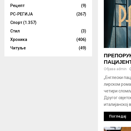
Рецепт
(9)
РС-РЕГИЈА
(267)
Спорт
(1.357)
Стил
(3)
Хроника
(406)
Читуље
(49)
ПРЕПОРУК
ПАЦИЈЕН
Објава
admin
„Енглески пац
лирском рома
четири сломљ
Другог свјетс
италијанској 
Погледај