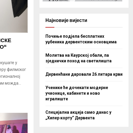
Најновије вијести
Почиње подјела бесплатних
МСКЕ
уџбеника дервентским основцима
О“
Молитва на Каурској обали, па
зједнички поход на светилишта
окушате у
феру филмског
Дервенћани даровали 26 литара крви
регионалној
ам можда...
Ученике ће дочекати модерне
учионице, кабинети и ново
игралиште
Специјална акција само данас у
„Хипер корту“ Дервента