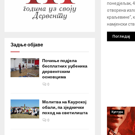
понедјељак, 4
отворена из
краљевине“, к
намјенски ств
Погледај
Задње објаве
Почиње подјела
бесплатних уџбеника
дервентским
основцима
0
Молитва на Каурској
обали, па зједнички
Култура
поход на светилишта
0