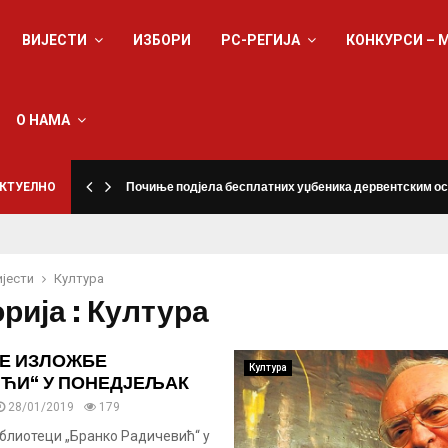
ВИЈЕСТИ
ИЗБОРИ
РС-РЕГИЈА
КОНКУРСИ – 
О НАМА
КТУЕЛНО
Почиње подјела бесплатних уџбеника дервентским о
ијести
Култура
рија : Култура
Е ИЗЛОЖБЕ
Култура
ЋИ“ У ПОНЕДЈЕЉАК
28/01/2019
179
иблиотеци „Бранко Радичевић“ у