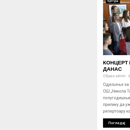
Култура
КОНЦЕРТ
ДАНАС
Објава
admin
Одјељење за 
ОШ „Никола Т
полугодишњи 
прилику да у
репертоару кој
Погледај