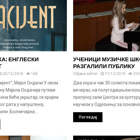
А: ЕНГЛЕСКИ
УЧЕНИЦИ МУЗИЧКЕ Ш
Т
РАЗГАЛИЛИ ПУБЛИКУ
20/12/2018
168
Објава
admin
17/12/2018
310
ијент“, Мајкл Ондачи У овом
Два хора и чак 30 солиста пока
ну Мајкла Ондачија путеви
вечерас, на полугодишњем конц
ена бића укрштају се крајем
препуној сали Центра за културу
ког рата у напуштеној
научили у Одјељењу за основно.
вили. Болничарка...
Погледај