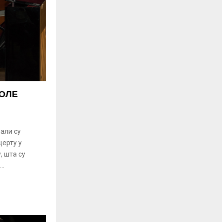
КОЛЕ
зали су
ерту у
, шта су
..