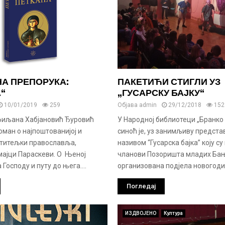
А ПРЕПОРУКА:
ПАКЕТИЋИ СТИГЛИ УЗ
“
„ГУСАРСКУ БАЈКУ“
10/01/2019
259
Објава
admin
29/12/2018
152
Љиљана Хабјановић Ђуровић
У Народној библиотеци „Бранко
роман о најпоштованијој и
синоћ је, уз занимљиву предста
етитељки православља,
називом “Гусарска бајка” коју су
мајци Параскеви. О Њеној
чланови Позоришта младих Бањ
Господу и путу до њега....
организована подјела новогоди
Погледај
ИЗДВОЈЕНО
Култура