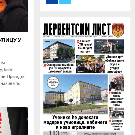
r
R
:
C
H
УЛИЦУ У
ком
у, биће
ни. Приједлог
назове по...