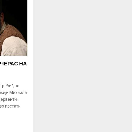
ЕЧЕРАС НА
рећи“, по
ежији Михаила
Дервенти.
во постати