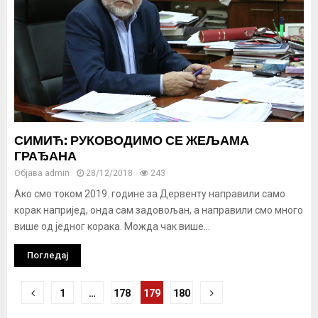
СИМИЋ: РУКОВОДИМО СЕ ЖЕЉАМА
ГРАЂАНА
Објава
admin
28/12/2018
243
Ако смо током 2019. године за Дервенту направили само
корак напријед, онда сам задовољан, а направили смо много
више од једног корака. Можда чак више...
Погледај
Кретање
1
…
178
179
180