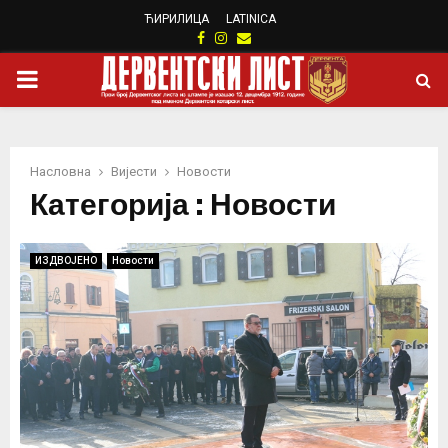
ЋИРИЛИЦА
LATINICA
Facebook
Instagram
Email
PRIMARY
MENU
Насловна
Вијести
Новости
Категорија : Новости
ИЗДВОЈЕНО
Новости