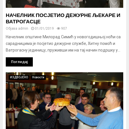
НАЧЕЛНИК ПОСЈЕТИО ДЕЖУРНЕ ЉЕКАРЕ И
ВАТРОГАСЦЕ
Објава
admin
01/01/2019
907
Начелник општине Милорад Симић у новогодишњој ноћи са
сарадницима је посјетио дежурне службе, Хитну помоћ и
Ватрогасну јединицу, пруживши им на тај начин подршку у...
Погледај
ИЗДВОЈЕНО
Новости