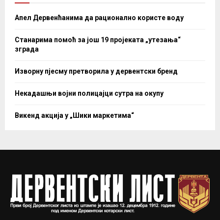
Апел Дервенћанима да рационално користе воду
Станарима помоћ за још 19 пројеката „утезања“
зграда
Изворну пјесму претворила у дервентски бренд
Некадашњи војни полицајци сутра на окупу
Викенд акција у „Шики маркетима“