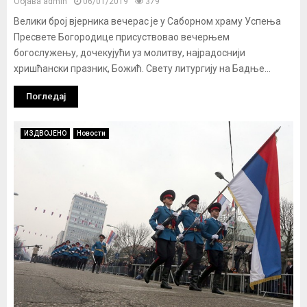
Објава
admin
06/01/2019
379
Велики број вјерника вечерас је у Саборном храму Успења
Пресвете Богородице присуствовао вечерњем
богослужењу, дочекујући уз молитву, најрадоснији
хришћански празник, Божић. Свету литургију на Бадње...
Погледај
ИЗДВОЈЕНО
Новости