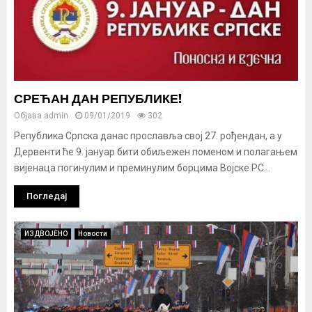
СРЕЋАН ДАН РЕПУБЛИКЕ!
Објава
admin
09/01/2019
302
Република Српска данас прославља свој 27. рођендан, а у
Дервенти ће 9. јануар бити обиљежен поменом и полагањем
вијенаца погинулим и преминулим борцима Војске РС...
Погледај
ИЗДВОЈЕНО
Новости