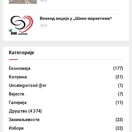
0
Викенд акција у „Шики маркетима“
0
Категорије
Eкономија
(177)
Kолумнa
(31)
Uncategorized @sr
(1)
Вијести
(7)
Галерија
(11)
Друштво
(4.374)
Занимљивости
(23)
Избори
(22)