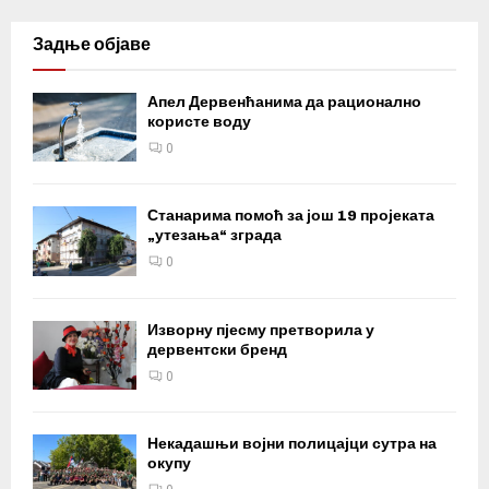
Задње објаве
Апел Дервенћанима да рационално
користе воду
0
Станарима помоћ за још 19 пројеката
„утезања“ зграда
0
Изворну пјесму претворила у
дервентски бренд
0
Некадашњи војни полицајци сутра на
окупу