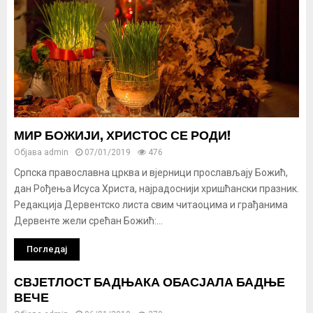
МИР БОЖИЈИ, ХРИСТОС СЕ РОДИ!
Објава
admin
07/01/2019
476
Српска православна црква и вјерници прослављају Божић,
дан Рођења Исуса Христа, најрадоснији хришћански празник.
Редакција Дервентско листа свим читаоцима и грађанима
Дервенте жели срећан Божић:...
Погледај
СВЈЕТЛОСТ БАДЊАКА ОБАСЈАЛА БАДЊЕ
ВЕЧЕ