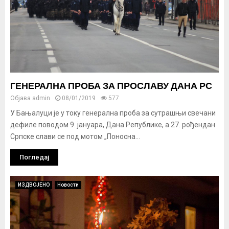
ГЕНЕРАЛНА ПРОБА ЗА ПРОСЛАВУ ДАНА РС
Објава
admin
08/01/2019
577
У Бањалуци је у току генерална проба за сутрашњи свечани
дефиле поводом 9. јануара, Дана Републике, а 27. рођендан
Српске слави се под мотом „Поносна...
Погледај
ИЗДВОЈЕНО
Новости