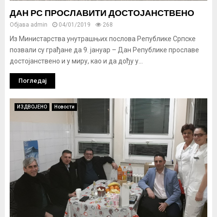
ДАН РС ПРОСЛАВИТИ ДОСТОЈАНСТВЕНО
Објава
admin
04/01/2019
268
Из Министарства унутрашњих послова Републике Српске
позвали су грађане да 9. јануар – Дан Републике прославе
достојанствено и у миру, као и да дођу у...
Погледај
ИЗДВОЈЕНО
Новости