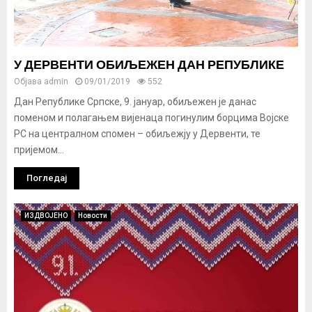
У ДЕРВЕНТИ ОБИЉЕЖЕН ДАН РЕПУБЛИКЕ
Објава
admin
09/01/2019
552
Дан Републике Српске, 9. јануар, обиљежен је данас
поменом и полагањем вијенаца погинулим борцима Војске
РС на централном спомен – обиљежју у Дервенти, те
пријемом...
Погледај
ИЗДВОЈЕНО
Новости