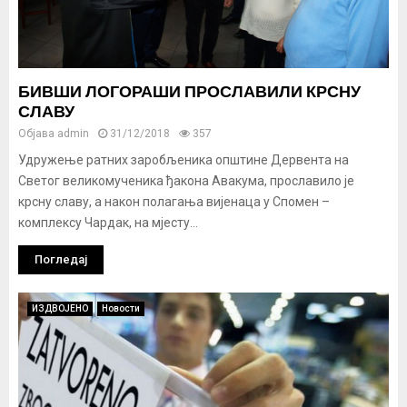
БИВШИ ЛОГОРАШИ ПРОСЛАВИЛИ КРСНУ
СЛАВУ
Објава
admin
31/12/2018
357
Удружење ратних заробљеника општине Дервента на
Светог великомученика ђакона Авакума, прославило је
крсну славу, а након полагања вијенаца у Спомен –
комплексу Чардак, на мјесту...
Погледај
ИЗДВОЈЕНО
Новости