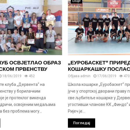
Спорт
ЛУБ ОСВЈЕТЛАО ОБРАЗ
„ЕУРОБАСКЕТ“ ПРИРЕ
ТСКОМ ПРВЕНСТВУ
КОШАРКАШКУ ПОСЛАС
18/06/2019
452
Објава
admin
17/06/2019
470
те клуба „Дервента“ на
Школа кошарке „Еуробаскет“ пр
венству у борилачким
јуче у спортској дворани праву 
је је протеклог викенда
све љубитеље кошарке у Дерве
дричи, освојеним медаљама
угостивши чланове КК „Финдо“ и
а без проблема могу...
Ријеч је...
Погледај