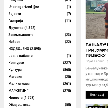
Uncategorized @sr
(1)
Вијести
(7)
Галерија
(11)
Друштво
(4.372)
Занимљивости
(23)
Избори
(22)
БАЊАЛУЧ
ИЗДВОЈЕНО
(2.595)
ТРИЈУМФ
ПИЈЕСКУ
Јавне набавке
(1)
Објава
admin
Конкурси
(227)
Бањалучанке 
Култура
(865)
у женској и Б
Магазин
(25)
мушкој конкур
Мали огласи
(261)
турнира у одбо
МАРКЕТИНГ
(270)
Погледај
Новости
(1.798)
Обавјештења
(50)
ИЗДВОЈЕНО