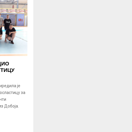
ДИО
ТИЦУ
иредила је
посластицу за
нти
з Добоја.