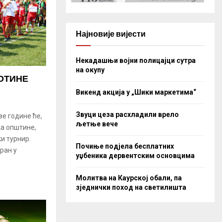
Најновије вијести
Некадашњи војни полицајци сутра
на окупу
ТОТИНЕ
Викенд акција у „Шики маркетима“
Звуци цеза расхладили врело
ве године ће,
љетње вече
а општине,
и турнир.
Почиње подјела бесплатних
ран у
уџбеника дервентским основцима
Молитва на Каурској обали, па
зједнички поход на светилишта