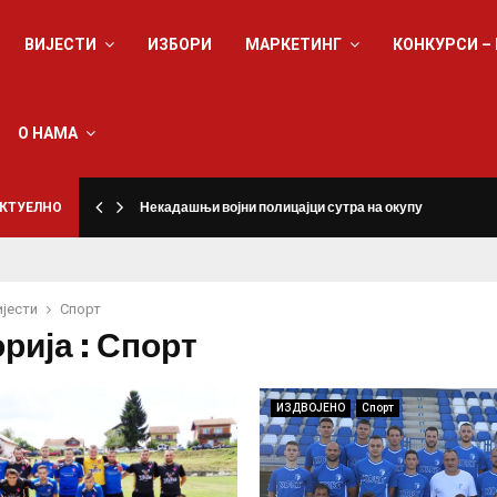
ВИЈЕСТИ
ИЗБОРИ
МАРКЕТИНГ
КОНКУРСИ –
О НАМА
КТУЕЛНО
Некадашњи војни полицајци сутра на окупу
ијести
Спорт
рија : Спорт
ИЗДВОЈЕНО
Спорт