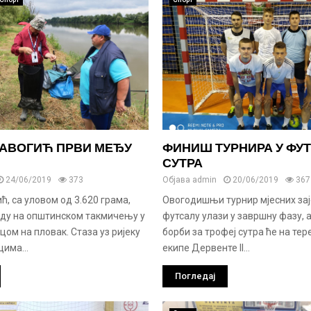
ДАВОГИЋ ПРВИ МЕЂУ
ФИНИШ ТУРНИРА У ФУ
СУТРА
24/06/2019
373
Објава
admin
20/06/2019
367
ћ, са уловом од 3.620 грама,
Овогодишњи турнир мјесних зај
једу на општинском такмичењу у
футсалу улази у завршну фазу, а
цом на пловак. Стаза уз ријеку
борби за трофеј сутра ће на тер
цима...
екипе Дервенте II...
Погледај