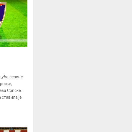
дуће сезоне
рпске,
еза Српске.
 ставила је