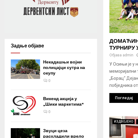
ДОМАЋИН
Задње објаве
ТУРНИРУ 
Објава
admin
Некадашњи војни
У Осињи је у
полицајци сутра на
меморијални 
окупу
„Борац“ Дејан
0
побједника от
Погледај
Викенд акција у
„Шики маркетима“
0
ИЗДВОЈЕНО
Звуци цеза
расхладили врело