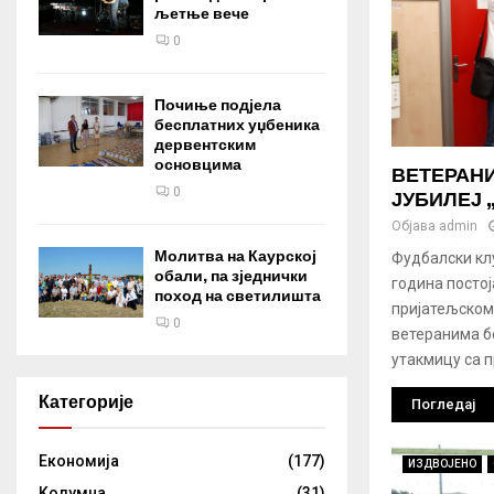
љетње вече
0
Почиње подјела
бесплатних уџбеника
дервентским
основцима
ВЕТЕРАНИ
0
ЈУБИЛЕЈ 
Објава
admin
Молитва на Каурској
Фудбалски кл
обали, па зједнички
година постој
поход на светилишта
пријатељском
0
ветеранима б
утакмицу са п
Категорије
Погледај
Eкономија
(177)
ИЗДВОЈЕНО
Kолумнa
(31)