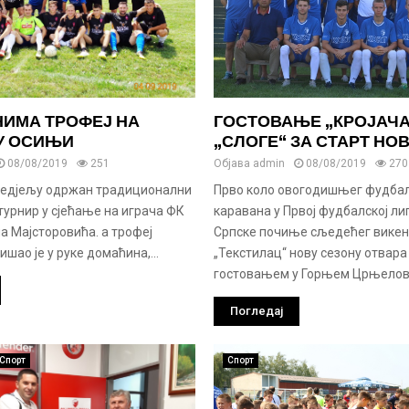
ИМА ТРОФЕЈ НА
ГОСТОВАЊЕ „КРОЈАЧА
У ОСИЊИ
„СЛОГЕ“ ЗА СТАРТ НО
08/08/2019
251
Објава
admin
08/08/2019
270
 недјељу одржан традиционални
Прво коло овогодишњег фудба
турнир у сјећање на играча ФК
каравана у Првој фудбалској ли
а Мајсторовића. а трофеј
Српске почиње сљедећег викен
ишао је у руке домаћина,...
„Текстилац“ нову сезону отвара 
гостовањем у Горњем Црњелову
Погледај
Спорт
Спорт