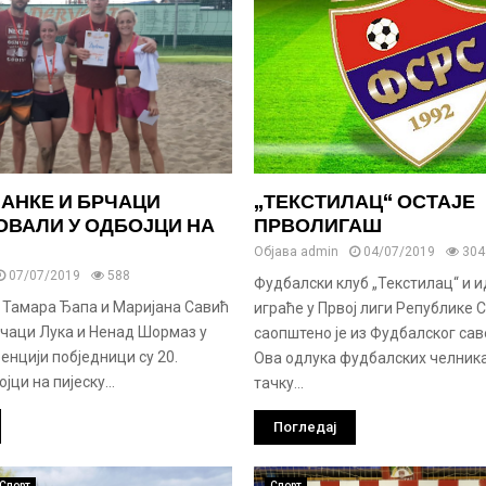
АНКЕ И БРЧАЦИ
„ТЕКСТИЛАЦ“ ОСТАЈЕ
ОВАЛИ У ОДБОЈЦИ НА
ПРВОЛИГАШ
Објава
admin
04/07/2019
304
07/07/2019
588
Фудбалски клуб „Текстилац“ и и
Тамара Ђапа и Маријана Савић
играће у Првој лиги Републике С
рчаци Лука и Ненад Шормаз у
саопштено је из Фудбалског сав
енцији побједници су 20.
Ова одлука фудбалских челника
јци на пијеску...
тачку...
Погледај
Спорт
Спорт