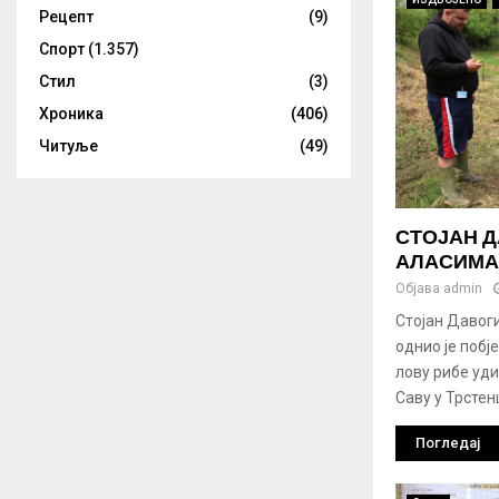
Рецепт
(9)
Спорт
(1.357)
Стил
(3)
Хроника
(406)
Читуље
(49)
СТОЈАН 
АЛАСИМА
Објава
admin
Стојан Давоги
однио је поб
лову рибе уди
Саву у Трстен
Погледај