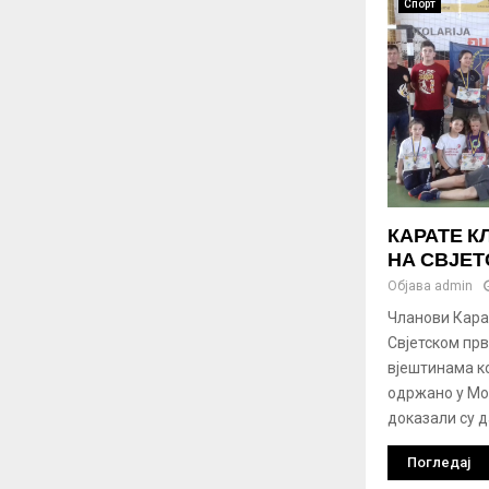
Спорт
КАРАТЕ К
НА СВЈЕ
Објава
admin
Чланови Кара
Свјетском пр
вјештинама ко
одржано у Мо
доказали су д
Погледај