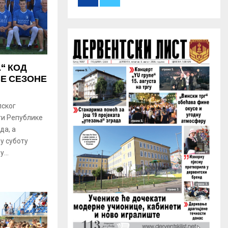
r
R
:
C
H
“ КОД
ВЕ СЕЗОНЕ
лског
ги Републике
да, а
у суботу
...