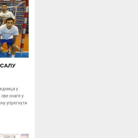
ТСАЛУ
едница у
 све снаге у
ену упрегнути