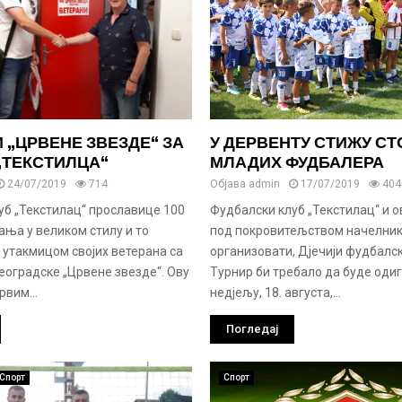
 „ЦРВЕНЕ ЗВЕЗДЕ“ ЗА
У ДЕРВЕНТУ СТИЖУ С
„ТЕКСТИЛЦА“
МЛАДИХ ФУДБАЛЕРА
24/07/2019
714
Објава
admin
17/07/2019
404
уб „Текстилац“ прославице 100
Фудбалски клуб „Текстилац“ и о
ања у великом стилу и то
под покровитељством начелник
 утакмицом својих ветерана са
организовати, Дјечији фудбалск
еоградске „Црвене звезде“. Ову
Турнир би требало да буде одиг
рвим...
недјељу, 18. августа,...
Погледај
Спорт
Спорт