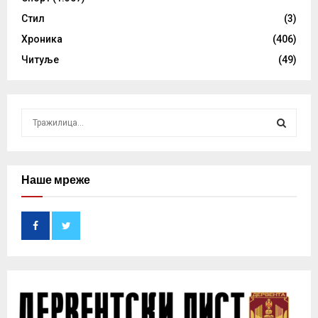
Стил
(3)
Хроника
(406)
Читуље
(49)
S
e
a
S
r
c
Наше мреже
E
h
f
A
o
r
R
:
C
H