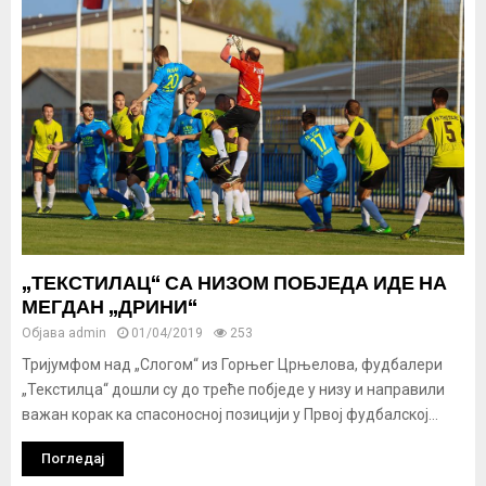
„ТЕКСТИЛАЦ“ СА НИЗОМ ПОБЈЕДА ИДЕ НА
МЕГДАН „ДРИНИ“
Објава
admin
01/04/2019
253
Тријумфом над „Слогом“ из Горњег Црњелова, фудбалери
„Текстилца“ дошли су до треће побједе у низу и направили
важан корак ка спасоносној позицији у Првој фудбалској...
Погледај