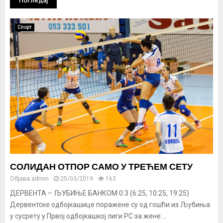
Погледај
Спорт
СОЛИДАН ОТПОР САМО У ТРЕЋЕМ СЕТУ
Објава
admin
25/03/2019
163
ДЕРВЕНТА – ЉУБИЊЕ БАНКОМ 0:3 (6:25, 10:25, 19:25)
Дервентске одбојкашице поражене су од гошћи из Љубиња
у сусрету у Првој одбојкашкој лиги РС за жене....