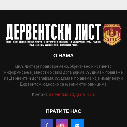
О НАМА
Циљ листа је правовремено, објективно и истинито
информисање јавности о свим догађајима, људима и појавама
из Дервенте и догађајима, људима и појавама које имају везу с
Дервентом, односно са њеним становницима.
Контакт:
derventskilist@gmail.com
ПРАТИТЕ НАС