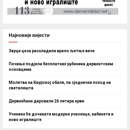
Најновије вијести
Звуци цеза расхладили врело љетње вече
Почиње подјела бесплатних уџбеника дервентским
основцима
Молитва на Каурској обали, па зједнички поход на
светилишта
Дервенћани даровали 26 литара крви
Ученике ће дочекати модерне учионице, кабинети и
ново игралиште