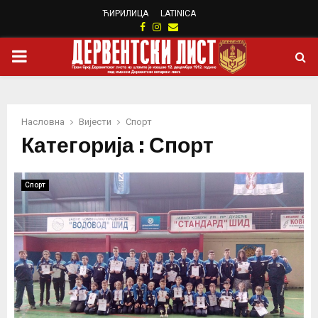
ЋИРИЛИЦА
LATINICA
Facebook
Instagram
Email
PRIMARY
MENU
Насловна
Вијести
Спорт
Категорија : Спорт
Спорт