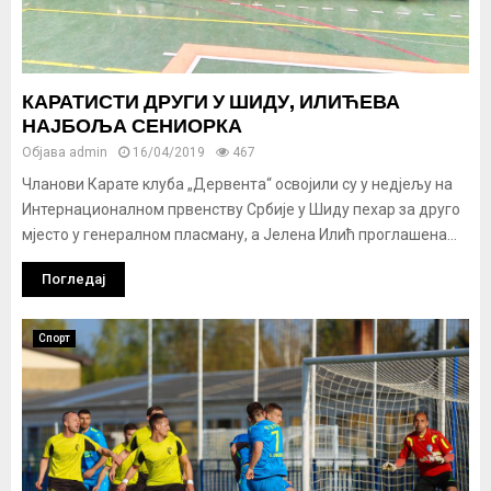
КАРАТИСТИ ДРУГИ У ШИДУ, ИЛИЋЕВА
НАЈБОЉА СЕНИОРКА
Објава
admin
16/04/2019
467
Чланови Карате клуба „Дервента“ освојили су у недјељу на
Интернационалном првенству Србије у Шиду пехар за друго
мјесто у генералном пласману, а Јелена Илић проглашена...
Погледај
Спорт