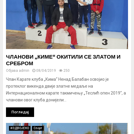
ЧЛАНОВИ „КИМЕ“ ОКИТИЛИ СЕ ЗЛАТОМ И
СРЕБРОМ
Објава
admin
08/04/2019
250
Члан Карате клуба „Кима“ Ненад Балабан освојио је
протеклог викенда двије златне медаље на
Интернационалном карате такмичењу „Теслић опен 2019“, а
чланови овог клуба донијели...
Погледај
ИЗДВОЈЕНО
Спорт