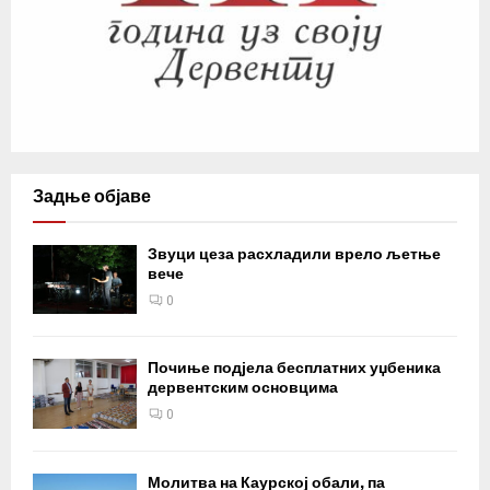
Задње објаве
Звуци цеза расхладили врело љетње
вече
0
Почиње подјела бесплатних уџбеника
дервентским основцима
0
Молитва на Каурској обали, па