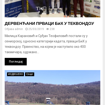
ДЕРВЕНЋАНИ ПРВАЦИ БиХ У ТЕКВОНДОУ
Објава
admin
25/03/2019
238
Милица Карановић и Срђан Теофиловић постали су у
сениорској, односно категорији кадета, прваци БиХ у
теквондоу. Првенство, на којем је наступило око 400
такмичара, одржано...
Погледај
ИЗДВОЈЕНО
Спорт