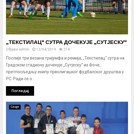
„ТЕКСТИЛАЦ“ СУТРА ДОЧЕКУЈЕ „СУТЈЕСКУ“
Објава
admin
12/04/2019
214
Послије три везана тријумфа и ремија, „Текстилац“ сутра на
Градском стадиону дочекује „Сутјеску“ из Фоче,
претпосљедњу екипу прволигашког фудбалског друштва у
РС. Ради се о...
Погледај
Спорт