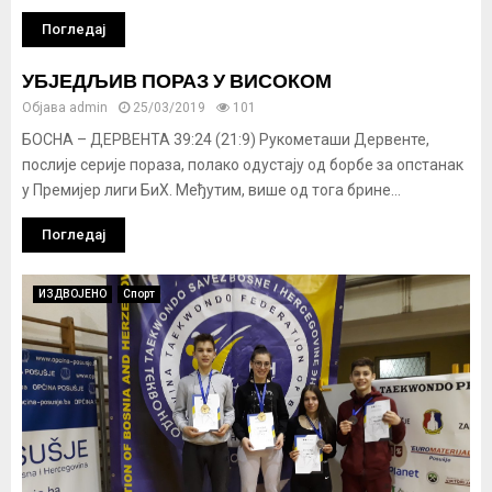
Погледај
УБЈЕДЉИВ ПОРАЗ У ВИСОКОМ
Објава
admin
25/03/2019
101
БОСНА – ДЕРВЕНТА 39:24 (21:9) Рукометаши Дервенте,
послије серије пораза, полако одустају од борбе за опстанак
у Премијер лиги БиХ. Међутим, више од тога брине...
Погледај
ИЗДВОЈЕНО
Спорт