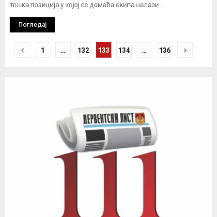
тешка позиција у којој се домаћа екипа налази...
Погледај
Кретање
1
…
132
133
134
…
136
чланака