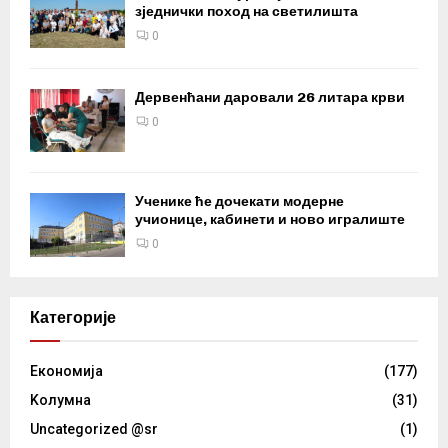
зједнички поход на светилишта
0
Дервенћани даровали 26 литара крви
0
Ученике ће дочекати модерне
учионице, кабинети и ново игралиште
0
Категорије
Eкономија
(177)
Kолумнa
(31)
Uncategorized @sr
(1)