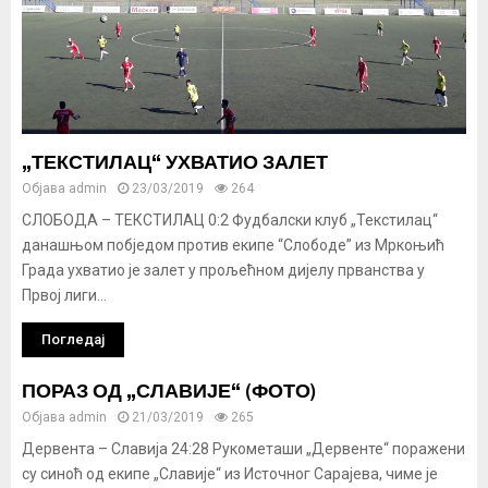
„ТЕКСТИЛАЦ“ УХВАТИО ЗАЛЕТ
Објава
admin
23/03/2019
264
СЛОБОДА – ТЕКСТИЛАЦ 0:2 Фудбалски клуб „Текстилац“
данашњом побједом против екипе “Слободе” из Мркоњић
Града ухватио је залет у прољећном дијелу прванства у
Првој лиги...
Погледај
ПОРАЗ ОД „СЛАВИЈЕ“ (ФОТО)
Објава
admin
21/03/2019
265
Дервента – Славија 24:28 Рукометаши „Дервенте“ поражени
су синоћ од екипе „Славије“ из Источног Сарајева, чиме је