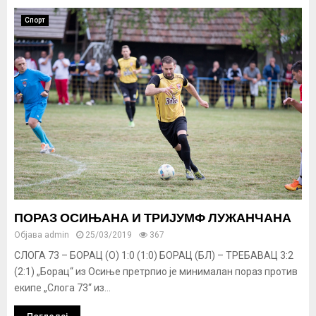
Спорт
ПОРАЗ ОСИЊАНА И ТРИЈУМФ ЛУЖАНЧАНА
Објава
admin
25/03/2019
367
СЛОГА 73 – БОРАЦ (О) 1:0 (1:0) БОРАЦ (БЛ) – ТРЕБАВАЦ 3:2
(2:1) „Борац“ из Осиње претрпио је минималан пораз против
екипе „Слога 73“ из...