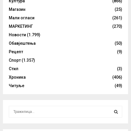
Култура
(866)
Магазин
(25)
Мали огласи
(261)
МАРКЕТИНГ
(270)
Новости
(1.799)
Обавјештења
(50)
Рецепт
(9)
Спорт
(1.357)
Стил
(3)
Хроника
(406)
Читуље
(49)
S
e
a
S
r