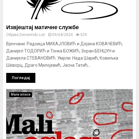
Извјештај матичне службе
Објава
Derventski List
09/04/2024
529
Вјенчани: Радоица МИХАЈЛОВИЋ и Дејана КОВАЧЕВИЋ,
Данијел ТОДОРИЋ и Тонка БОЖИЋ, Зоран БЕНЦУН и
Данијела СТЕВАНОВИЋ. Умрли: Нада Шарић, Ковиљка
Шкворц, Драго Милојевић, Јасна Татић,...
Погледај
Мали огласи