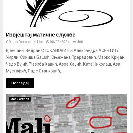
Извјештај матичне службе
Објава
Derventski List
08/03/2024
400
Вјенчани: Ведран СТОКАНОВИЋ и Александра АСЕНТИЋ.
Умрли: Синиша Башић, Сњежана Прерадовић, Марко Кријан,
Чедо Вујић, Ћезиба Хавић, Азра Хаџић, Ката Николаш, Аза
Мустафић, Раде Станковић,...
Погледај
Мали огласи