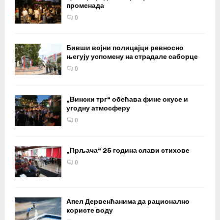
променада
0
Бивши војни полицајци ревносно
његују успомену на страдале саборце
0
„Вински трг“ обећава фине окусе и
угодну атмосферу
0
„Прљача“ 25 година слави стихове
0
Апел Дервенћанима да рационално
користе воду