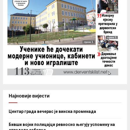
Најновије вијести
Центар града вечерас је винска променада
Бивши војни полицајци ревносно његују успомену на
страдале саборце