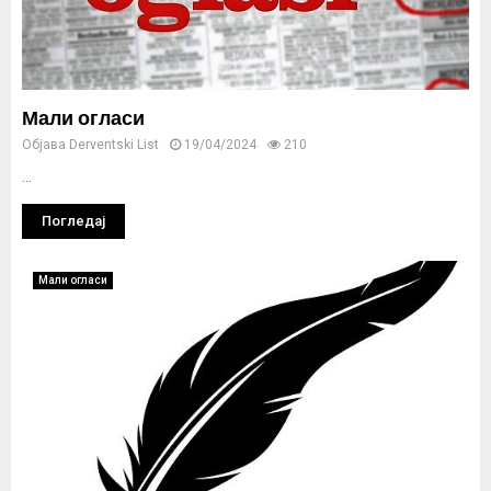
Мали огласи
Објава
Derventski List
19/04/2024
210
...
Погледај
Мали огласи