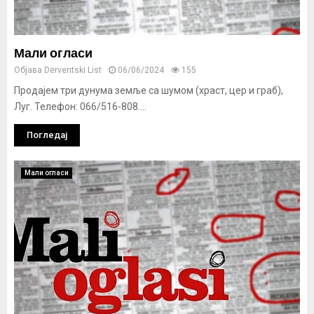
Мали огласи
Објава
Derventski List
06/06/2024
155
Продајем три дунума земље са шумом (храст, цер и граб),
Луг. Телефон: 066/516-808....
Погледај
Мали огласи