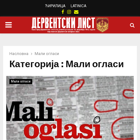
ЋИРИЛИЦА
LATINICA
Facebook
Instagram
Email
PRIMARY
MENU
Насловна
Мали огласи
Категорија : Мали огласи
Мали огласи