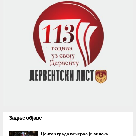
Задње објаве
Центар града вечерас је винска