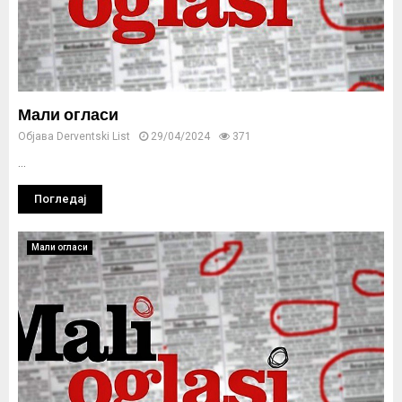
Мали огласи
Објава
Derventski List
29/04/2024
371
...
Погледај
Мали огласи