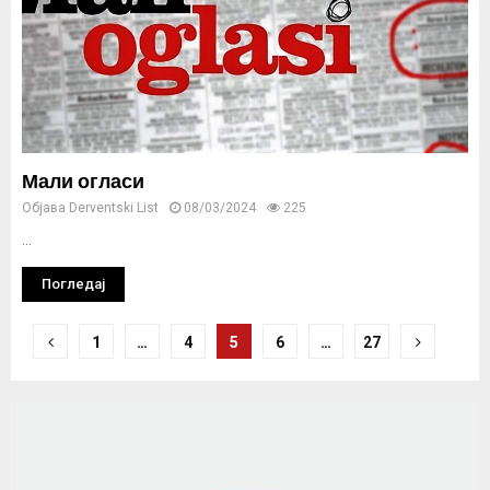
Мали огласи
Објава
Derventski List
08/03/2024
225
...
Погледај
Кретање
1
…
4
5
6
…
27
чланака