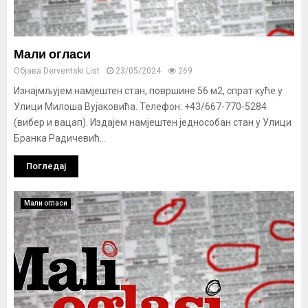
Мали огласи
Објава
Derventski List
23/05/2024
269
Изнајмљујем намјештен стан, површине 56 м2, спрат куће у
Улици Милоша Вујаковића. Телефон: +43/667-770-5284
(вибер и вацап). Издајем намјештен једнособан стан у Улици
Бранка Радичевић...
Погледај
Мали огласи