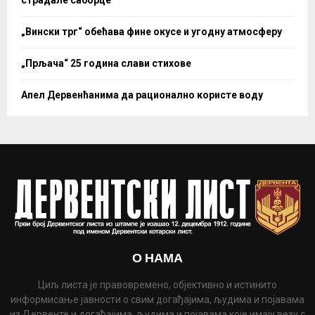
„Вински трг“ обећава фине окусе и угодну атмосферу
„Прљача“ 25 година слави стихове
Апел Дервенћанима да рационално користе воду
О НАМА
Циљ листа је правовремено, објективно и истинито
информисање јавности о свим догађајима, људима и појавама
из Дервенте и догађајима, људима и појавама које имају везу с