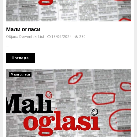
Мали огласи
Објава
Derventski List
13/06/2024
280
...
Погледај
Мали огласи