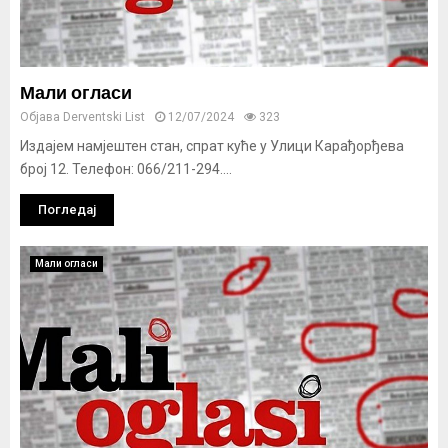
Мали огласи
Објава
Derventski List
12/07/2024
323
Издајем намјештен стан, спрат куће у Улици Карађорђева
број 12. Телефон: 066/211-294....
Погледај
Мали огласи