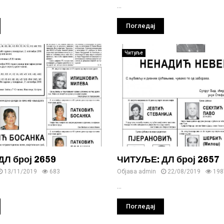
...
Погледај
Читуље
Л број 2659
ЧИТУЉЕ: ДЛ број 2657
13/11/2019
683
Објава
admin
22/08/2019
198
...
Погледај