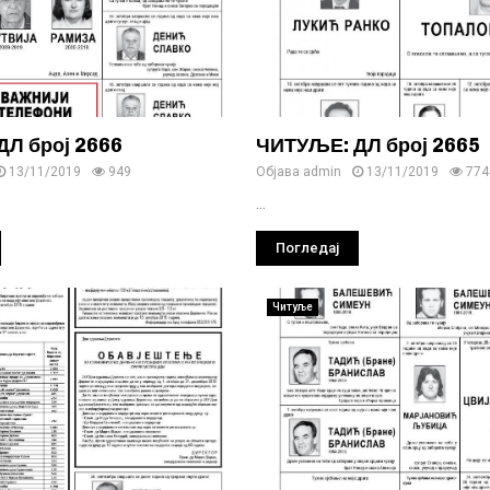
Л број 2666
ЧИТУЉЕ: ДЛ број 2665
13/11/2019
949
Објава
admin
13/11/2019
774
...
Погледај
Читуље