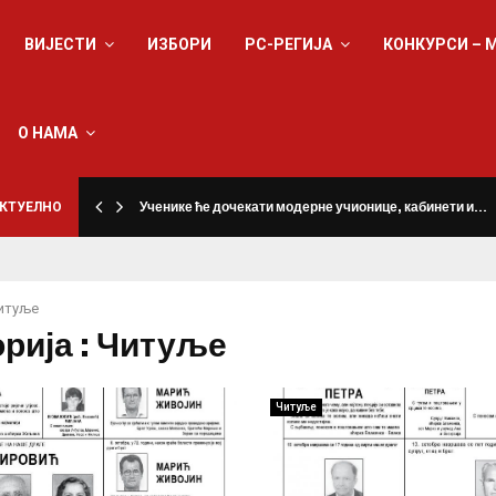
ВИЈЕСТИ
ИЗБОРИ
РС-РЕГИЈА
КОНКУРСИ – 
О НАМА
КТУЕЛНО
Ученике ће дочекати модерне учионице, кабинети и…
итуље
орија : Читуље
Читуље