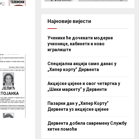
Најновије вијести
Ученике ће дочекати модерне
учионице, кабинети и ново
игралиште
Специјална акција само данас у
„Хипер корту“ Дервента
Акцијске цијене и овог четвртка у
„Шики маркету“ у Дервенти
Пазарни дан у „Хипер Корту“
Дервента уз акцијске цијене
Дервента добила савремену Службу
хитне помоћи