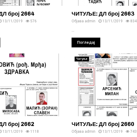
Л број 2664
ЧИТУЉЕ: ДЛ број 2663
13/11/2019
576
Објава
admin
13/11/2019
834
...
Погледај
Читуље
Л број 2662
ЧИТУЉЕ: ДЛ број 2660
13/11/2019
1118
Објава
admin
13/11/2019
743