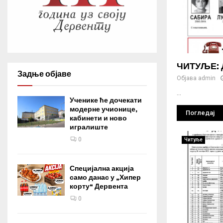
ЧИТУЉЕ: Д
Задње објаве
Објава
admin
...
Ученике ће дочекати
модерне учионице,
Погледај
кабинети и ново
игралиште
0
Читуље
Специјална акција
само данас у „Хипер
корту“ Дервента
0