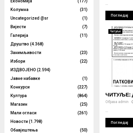
Eкономија
(177)
...
Kолумнa
(31)
Погледај
Uncategorized @sr
(1)
Вијести
(7)
Читуље
Галерија
(11)
Друштво
(4.368)
Занимљивости
(23)
Избори
(22)
ИЗДВОЈЕНО
(2.594)
Јавне набавке
(1)
Конкурси
(227)
ЧИТУЉЕ: Д
Култура
(864)
Објава
admin
Магазин
(25)
...
Мали огласи
(261)
Новости
(1.798)
Погледај
Обавјештења
(50)