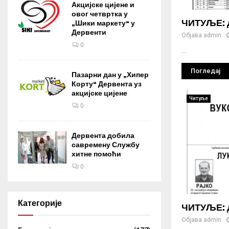
Акцијске цијене и
овог четвртка у
ЧИТУЉЕ: Д
„Шики маркету“ у
Дервенти
Објава
admin
0
...
Погледај
Пазарни дан у „Хипер
Корту“ Дервента уз
акцијске цијене
Читуље
0
Дервента добила
савремену Службу
хитне помоћи
0
Категорије
ЧИТУЉЕ: Д
Објава
admin