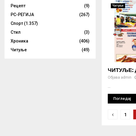
Рецепт
(9)
Читуље
РС-РЕГИЈА
(267)
Спорт
(1.357)
Стил
(3)
Хроника
(406)
Читуље
(49)
ЧИТУЉЕ: Д
Објава
admin
...
Погледај
Крета
1
члана