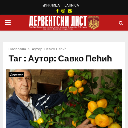
ЋИРИЛИЦА
LATINICA
Facebook
Instagram
Email
PRIMARY
MENU
Насловна
Аутор: Савко Пећић
Таг : Аутор: Савко Пећић
Друштво