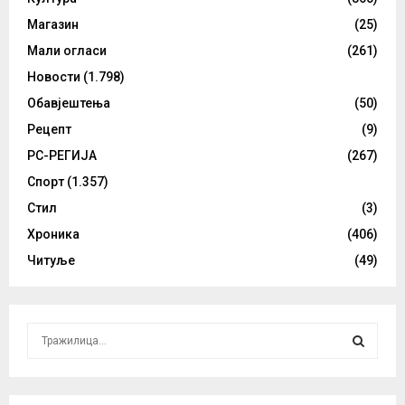
Магазин
(25)
Мали огласи
(261)
Новости
(1.798)
Обавјештења
(50)
Рецепт
(9)
РС-РЕГИЈА
(267)
Спорт
(1.357)
Стил
(3)
Хроника
(406)
Читуље
(49)
S
e
a
S
r