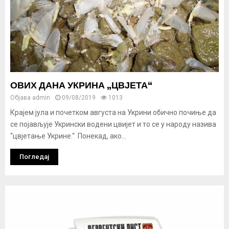
ОВИХ ДАНА УКРИНА „ЦВЈЕТА“
Објава
admin
09/08/2019
1013
Крајем јула и почетком августа на Укрини обично почиње да
се појављује Укрински водени цвијет и то се у народу назива
“цвјетање Укрине.“ Понекад, ако...
Погледај