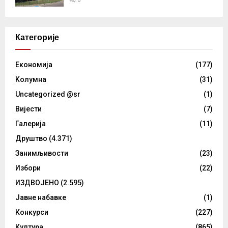
0
Категорије
Eкономија
(177)
Kолумнa
(31)
Uncategorized @sr
(1)
Вијести
(7)
Галерија
(11)
Друштво
(4.371)
Занимљивости
(23)
Избори
(22)
ИЗДВОЈЕНО
(2.595)
Јавне набавке
(1)
Конкурси
(227)
Култура
(865)