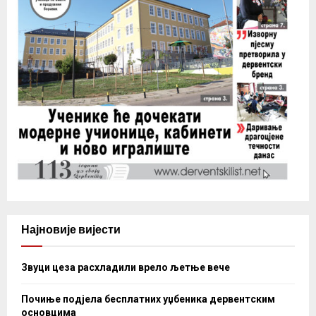
Најновије вијести
Звуци цеза расхладили врело љетње вече
Почиње подјела бесплатних уџбеника дервентским
основцима