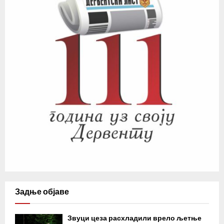
Задње објаве
Звуци цеза расхладили врело љетње