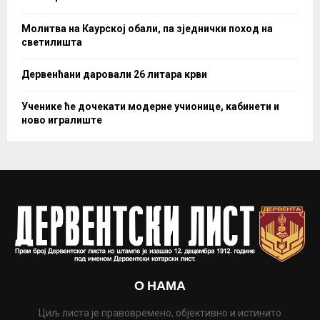
Молитва на Каурској обали, па зједнички поход на
светилишта
Дервенћани даровали 26 литара крви
Ученике ће дочекати модерне учионице, кабинети и
ново игралиште
О НАМА
Циљ листа је правовремено, објективно и истинито