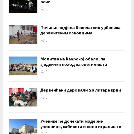
вече
0
Почиње подјела бесплатних уџбеника
дервентским основцима
0
Молитва на Каурској обали, па
зједнички поход на светилишта
0
Дервенћани даровали 26 литара крви
0
Ученике ће дочекати модерне
учионице, кабинети и ново игралиште