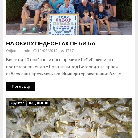
НА ОКУПУ ПЕДЕСЕТАК ПЕЋИЋА
Објава
admin
12/08/2019
1787
Више од 50 особа који носе презиме Пећић окупило се
протеклог викенда у Батајници код Београда на првом
сабору ових презимењака. Иницијатор окупљања био је...
Погледај
Друштво
ИЗДВОЈЕНО