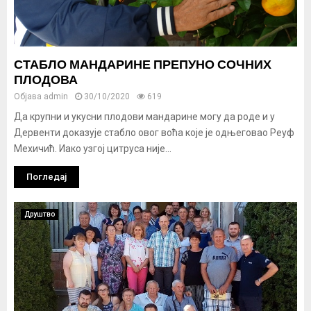
СТАБЛО МАНДАРИНЕ ПРЕПУНО СОЧНИХ
ПЛОДОВА
Објава
admin
30/10/2020
619
Да крупни и укусни плодови мандарине могу да роде и у
Дервенти доказује стабло овог воћа које је одњеговао Реуф
Мехичић. Иако узгој цитруса није...
Погледај
Друштво