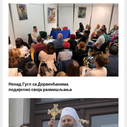
Ненад Гугл са Дервенћанима
подијелио своја размишљања