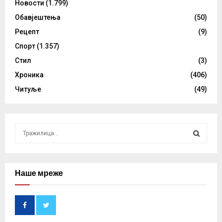
Новости
(1.799)
Обавјештења
(50)
Рецепт
(9)
Спорт
(1.357)
Стил
(3)
Хроника
(406)
Читуље
(49)
S
e
a
S
r
c
Наше мреже
E
h
f
A
o
r
R
: