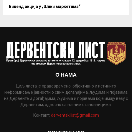
Викенд акција у „Шики маркетима“
О НАМА
Циљ листа је правовремено, објективно и истинито
информисање јавности о свим догађајима, људима и појавама
из Дервенте и догађајима, људима и појавама које имају везу с
Дервентом, односно са њеним становницима.
Контакт:
derventskilist@gmail.com