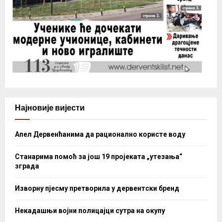
Најновије вијести
Апел Дервенћанима да рационално користе воду
Станарима помоћ за још 19 пројеката „утезања“
зграда
Изворну пјесму претворила у дервентски бренд
Некадашњи војни полицајци сутра на окупу