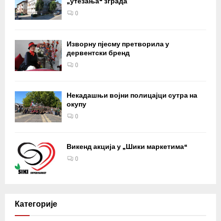
„утезања“ зграда
0
Изворну пјесму претворила у
дервентски бренд
0
Некадашњи војни полицајци сутра на
окупу
0
Викенд акција у „Шики маркетима“
0
Категорије