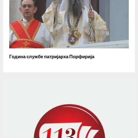
Година службе патријарха Порфирија