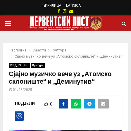
ЋИРИЛИЦА
LATINICA
Facebook
Instagram
Email
PRIMARY
MENU
Насловна
Вијести
Култура
Сјајно музичко вече уз „Атомско склониште“ и „Деминутив“
ИЗДВОЈЕНО
Култура
Сјајно музичко вече уз „Атомско
склониште“ и „Деминутив“
01/08/2025
ПОДЈЕЛИ
0