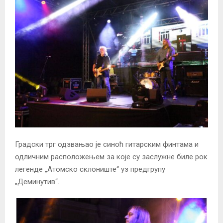
Градски трг одзвањао је синоћ гитарским финтама и
одличним расположењем за које су заслужне биле рок
легенде „Атомско склониште“ уз предгрупу
„Деминутив“.