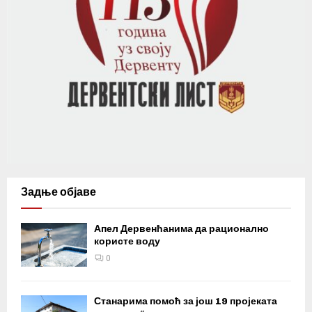
Задње објаве
Апел Дервенћанима да рационално
користе воду
0
Станарима помоћ за још 19 пројеката